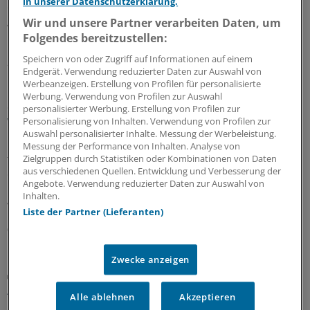
in unserer Datenschutzerklärung.
erinnern sich an Erfolg und Misserfolg ihrer
Anlageentscheidungen und welche Konsequenzen und
Wir und unsere Partner verarbeiten Daten, um
Lehren sie daraus gezogen haben.
Folgendes bereitzustellen:
Speichern von oder Zugriff auf Informationen auf einem
28.07.2026
Endgerät. Verwendung reduzierter Daten zur Auswahl von
Werbeanzeigen. Erstellung von Profilen für personalisierte
Werbung. Verwendung von Profilen zur Auswahl
Geldtipp-Podcast Pferdchen trifft Fuchs
personalisierter Werbung. Erstellung von Profilen zur
Wie sich nachhaltige Geldanlage verändert hat
Personalisierung von Inhalten. Verwendung von Profilen zur
Auswahl personalisierter Inhalte. Messung der Werbeleistung.
Durch die geopolitischen Krisen sind Investments in
Messung der Performance von Inhalten. Analyse von
fossile Energien und Rüstung attraktiv geworden. In der
Zielgruppen durch Statistiken oder Kombinationen von Daten
aus verschiedenen Quellen. Entwicklung und Verbesserung der
61. Ausgabe des Geldtipp-Podcasts diskutieren
Angebote. Verwendung reduzierter Daten zur Auswahl von
Pferdchen und Fuchs, wo Nachhaltigkeitskriterium auch
Inhalten.
weiter sinnvoll und erfolgreich sind.
Liste der Partner (Lieferanten)
03.07.2026
Zwecke anzeigen
Praxiswissen Geldanlage
Anpassung des Portfolios: Warum weniger oft
Alle ablehnen
Akzeptieren
mehr ist