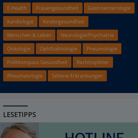
E-Health
Frauengesundheit
Gastroenterologie
Kardiologie
Kindergesundheit
Menschen & Leben
Neurologie/Psychiatrie
Onkologie
Ophthalmologie
Pneumologie
PolitKompass Gesundheit
Rechtssplitter
Rheumatologie
Seltene Erkrankungen
LESETIPPS