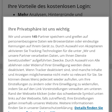
Ihre Vorteile des kostenlosen Login:
Mehr
Analysen, Hintergründe und
Infografiken
Exklusive
Interviews und Praxis-Tipps
Ihre Privatsphäre ist uns wichtig
Zugriff auf alle
medizinischen Berichte und
Kommentare
Wir und unsere
145
-Partner speichern und greifen auf
personenbezogene Daten wie Browserdaten oder eindeutige
Kennungen auf Ihrem Gerät zu. Durch Auswahl von Akzeptieren
Voraussetzungen für den Zugang
aktivieren Sie Tracking-Technologien für die unter „Wir und
unsere Partner verarbeiten Daten, um Ihnen Dienste
bereitzustellen“ aufgeführten Zwecke. Durch Auswahl von Alle
ablehnen oder Widerruf Ihrer Einwilligung werden diese
deaktiviert. Wenn Tracker deaktiviert sind, sind manche Inhalte
und Anzeigen möglicherweise nicht mehr so relevant für Sie. Sie
können dieses Menü jederzeit wieder aufrufen, um Ihre
MEHR ZUM THEMA
Einstellungen zu ändern oder Ihre Einwilligung zu widerrufen,
indem Sie auf den Link Voreinstellungen verwalten am unteren
Geldtipp-Podcast Pferdchen trifft Fuchs
Rand der Webseite klicken [oder das schwebende Symbol unten
Was wir aus unseren Fehlern gelernt haben
links auf der Webseite, falls zutreffend]. Ihre Einstellungen
gelten innerhalb unseres Website. Weitere Informationen
In der 62. Folge des Geldtipp-Podcasts stellt sich der
finden Sie in unserer Datenschutzerklärung.
Details finden Sie
neue Fuchs, Stefan Ziermann, vor. Pferdchen und Fuchs