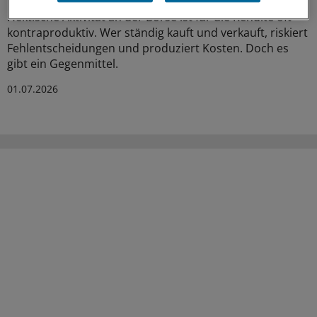
Hektische Aktivität an der Börse ist für die Rendite oft
kontraproduktiv. Wer ständig kauft und verkauft, riskiert
Fehlentscheidungen und produziert Kosten. Doch es
gibt ein Gegenmittel.
01.07.2026