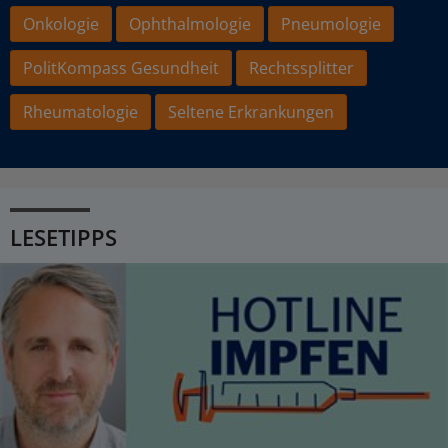
Onkologie
Ophthalmologie
Pneumologie
PolitKompass Gesundheit
Rechtssplitter
Rheumatologie
Seltene Erkrankungen
LESETIPPS