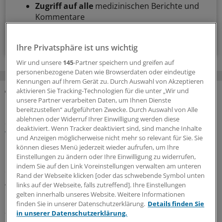
Zugriff auf alle
medizinischen Berichte und
Kommentare
Voraussetzungen für den Zugang
Ihre Privatsphäre ist uns wichtig
Wir und unsere
145
-Partner speichern und greifen auf
personenbezogene Daten wie Browserdaten oder eindeutige
Kennungen auf Ihrem Gerät zu. Durch Auswahl von Akzeptieren
aktivieren Sie Tracking-Technologien für die unter „Wir und
unsere Partner verarbeiten Daten, um Ihnen Dienste
MEHR ZUM THEMA
bereitzustellen“ aufgeführten Zwecke. Durch Auswahl von Alle
ablehnen oder Widerruf Ihrer Einwilligung werden diese
Geldtipp-Podcast Pferdchen trifft Fuchs
deaktiviert. Wenn Tracker deaktiviert sind, sind manche Inhalte
Was wir aus unseren Fehlern gelernt haben
und Anzeigen möglicherweise nicht mehr so relevant für Sie. Sie
können dieses Menü jederzeit wieder aufrufen, um Ihre
In der 62. Folge des Geldtipp-Podcasts stellt sich der
Einstellungen zu ändern oder Ihre Einwilligung zu widerrufen,
neue Fuchs, Stefan Ziermann, vor. Pferdchen und Fuchs
indem Sie auf den Link Voreinstellungen verwalten am unteren
erinnern sich an Erfolg und Misserfolg ihrer
Rand der Webseite klicken [oder das schwebende Symbol unten
Anlageentscheidungen und welche Konsequenzen und
links auf der Webseite, falls zutreffend]. Ihre Einstellungen
Lehren sie daraus gezogen haben.
gelten innerhalb unseres Website. Weitere Informationen
finden Sie in unserer Datenschutzerklärung.
Details finden Sie
28.07.2026
in unserer Datenschutzerklärung.