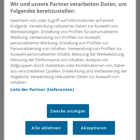
Wir und unsere Partner verarbeiten Daten, um
Folgendes bereitzustellen:
Geldtipp-Podcast Pferdchen trifft Fuchs
Wie sich nachhaltige Geldanlage verändert hat
Speichern von oder Zugriff auf Informationen auf einem
Endgerät. Verwendung reduzierter Daten zur Auswahl von
Durch die geopolitischen Krisen sind Investments in
Werbeanzeigen. Erstellung von Profilen für personalisierte
fossile Energien und Rüstung attraktiv geworden. In der
Werbung. Verwendung von Profilen zur Auswahl
personalisierter Werbung. Erstellung von Profilen zur
61. Ausgabe des Geldtipp-Podcasts diskutieren
Personalisierung von Inhalten. Verwendung von Profilen zur
Pferdchen und Fuchs, wo Nachhaltigkeitskriterium auch
Auswahl personalisierter Inhalte. Messung der Werbeleistung.
weiter sinnvoll und erfolgreich sind.
Messung der Performance von Inhalten. Analyse von
Zielgruppen durch Statistiken oder Kombinationen von Daten
03.07.2026
aus verschiedenen Quellen. Entwicklung und Verbesserung der
Angebote. Verwendung reduzierter Daten zur Auswahl von
Inhalten.
Disposition Effect und Co
Liste der Partner (Lieferanten)
Börse: Das sind typische Anleger-Fehler
Aktien mit Kursverlusten zu lange zu halten ist eine von
Zwecke anzeigen
mehreren Psychofallen an der Börse. Welche weiteren
Fehler besonders häufig gemacht werden und was
dagegen hilft.
Alle ablehnen
Akzeptieren
30.06.2026