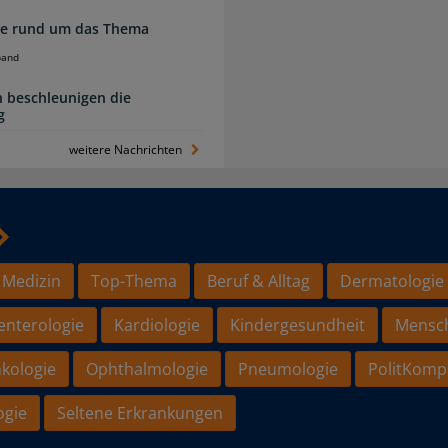
zte rund um das Thema
band
 beschleunigen die
g
weitere Nachrichten
 Medizin
Top-Thema
Beruf & Alltag
Dermatologie
enterologie
Kardiologie
Kindergesundheit
Mensc
kologie
Ophthalmologie
Pneumologie
PolitKomp
ogie
Seltene Erkrankungen