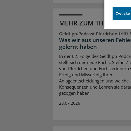
Zwecke
MEHR ZUM THEMA
Geldtipp-Podcast Pferdchen trifft
Was wir aus unseren Fehle
gelernt haben
In der 62. Folge des Geldtipp-Podca
stellt sich der neue Fuchs, Stefan Z
vor. Pferdchen und Fuchs erinnern 
Erfolg und Misserfolg ihrer
Anlageentscheidungen und welche
Konsequenzen und Lehren sie dara
gezogen haben.
28.07.2026