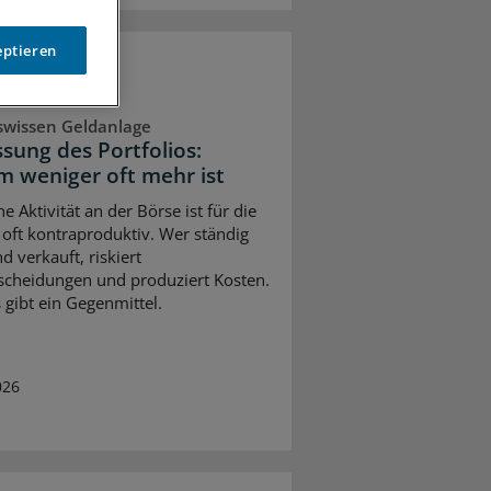
eptieren
swissen Geldanlage
sung des Portfolios:
 weniger oft mehr ist
e Aktivität an der Börse ist für die
 oft kontraproduktiv. Wer ständig
d verkauft, riskiert
scheidungen und produziert Kosten.
 gibt ein Gegenmittel.
026