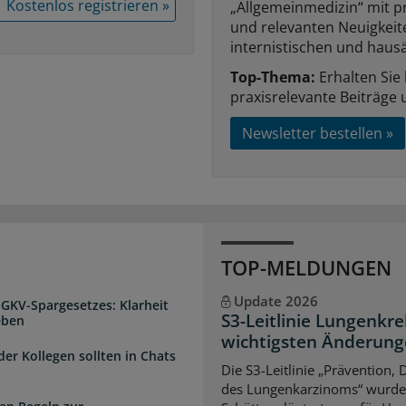
Kostenlos registrieren »
„Allgemeinmedizin“ mit p
und relevanten Neuigkei
internistischen und hausä
Top-Thema:
Erhalten Sie
praxisrelevante Beiträge 
Newsletter bestellen »
TOP-MELDUNGEN
Update 2026
 GKV-Spargesetzes: Klarheit
S3-Leitlinie Lungenkre
eben
wichtigsten Änderun
der Kollegen sollten in Chats
Die S3-Leitlinie „Prävention,
des Lungenkarzinoms“ wurde a