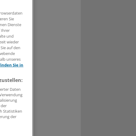
Browserdaten
eren Sie
hnen Dienste
t haben.
 Ihrer
alte und
n »
zeit wieder
 Sie auf den
hwebende
halb unseres
finden Sie in
zustellen:
erter Daten
. Verwendung
alisierung
 der
 Statistiken
erung der