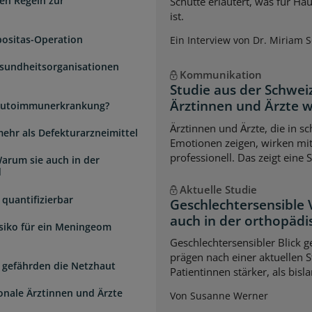
en Regeln zur
Schütte erläutert, was für Ha
ist.
positas-Operation
Ein Interview von Dr. Miriam 
esundheitsorganisationen
Kommunikation
Studie aus der Schwei
Ärztinnen und Ärzte 
e Autoimmunerkrankung?
Ärztinnen und Ärzte, die in s
mehr als Defekturarzneimittel
Emotionen zeigen, wirken mi
professionell. Das zeigt eine 
arum sie auch in der
d
Aktuelle Studie
quantifizierbar
Geschlechtersensible
auch in der orthopädi
isiko für ein Meningeom
Geschlechtersensibler Blick 
prägen nach einer aktuellen S
 gefährden die Netzhaut
Patientinnen stärker, als bi
ionale Ärztinnen und Ärzte
Von Susanne Werner