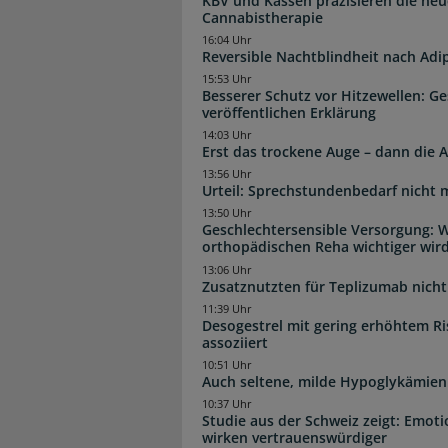
KBV und Kassen präzisieren die neu
Cannabistherapie
16:04 Uhr
Reversible Nachtblindheit nach Adi
15:53 Uhr
Besserer Schutz vor Hitzewellen: G
veröffentlichen Erklärung
14:03 Uhr
Erst das trockene Auge – dann di
13:56 Uhr
Urteil: Sprechstundenbedarf nicht 
13:50 Uhr
Geschlechtersensible Versorgung: W
orthopädischen Reha wichtiger wir
13:06 Uhr
Zusatznutzten für Teplizumab nicht 
11:39 Uhr
Desogestrel mit gering erhöhtem R
assoziiert
10:51 Uhr
Auch seltene, milde Hypoglykämien
10:37 Uhr
Studie aus der Schweiz zeigt: Emot
wirken vertrauenswürdiger