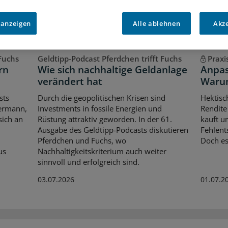
 anzeigen
Alle ablehnen
Akz
 Fuchs
Geldtipp-Podcast Pferdchen trifft Fuchs
Praxi
rn
Wie sich nachhaltige Geldanlage
Anpas
verändert hat
Warum
sts
Durch die geopolitischen Krisen sind
Hektisch
iermann,
Investments in fossile Energien und
Rendite
sich an
Rüstung attraktiv geworden. In der 61.
kauft un
Ausgabe des Geldtipp-Podcasts diskutieren
Fehlent
Pferdchen und Fuchs, wo
Doch es
us
Nachhaltigkeitskriterium auch weiter
sinnvoll und erfolgreich sind.
03.07.2026
01.07.2