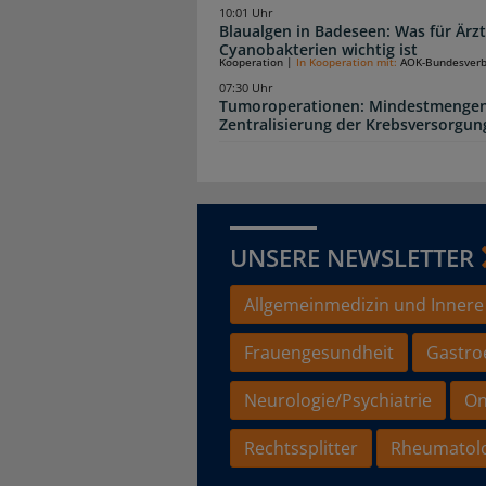
10:01 Uhr
Blaualgen in Badeseen: Was für Är
Cyanobakterien wichtig ist
Kooperation
|
In Kooperation mit:
AOK-Bundesver
07:30 Uhr
Tumoroperationen: Mindestmengen
Zentralisierung der Krebsversorgun
UNSERE NEWSLETTER
Allgemeinmedizin und Innere
Frauengesundheit
Gastro
Neurologie/Psychiatrie
On
Rechtssplitter
Rheumatol