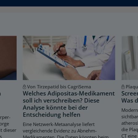
Von Tirzepatid bis CagriSema
Plaq
m
Welches Adipositas-Medikament
Scree
soll ich verschreiben? Diese
Was d
Analyse könnte bei der
Modern
Entscheidung helfen
sichtba
örper-
atheros
orge
Eine Netzwerk-Metaanalyse liefert
die Pla
t dieser
vergleichende Evidenz zu Abnehm-
CT eine
s
Medikamenten. Die Daten könnten beim