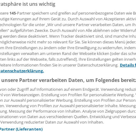
vatsphäre ist uns wichtig
nsere
145
-Partner speichern und greifen auf personenbezogene Daten wie 
 Leserin, lieber Leser,
utige Kennungen auf Ihrem Gerät zu. Durch Auswahl von Akzeptieren aktivi
echnologien für die unter „Wir und unsere Partner verarbeiten Daten, um I
tändigen Beitrag können Sie lesen, sobald Sie sich eingelogg
ellen“ aufgeführten Zwecke. Durch Auswahl von Alle ablehnen oder Widerruf
ng werden diese deaktiviert. Wenn Tracker deaktiviert sind, sind manche Inh
Jetzt anmelden »
Kostenlos registriere
öglicherweise nicht mehr so relevant für Sie. Sie können dieses Menü jeder
um Ihre Einstellungen zu ändern oder Ihre Einwilligung zu widerrufen, indem
 vergessen?
nstellungen verwalten am unteren Rand der Webseite klicken [oder das sc
en links auf der Webseite, falls zutreffend]. Ihre Einstellungen gelten inner
es Problem beim Login?
eitere Informationen finden Sie in unserer Datenschutzerklärung.
Details 
Datenschutzerklärung.
dung ist mit wenigen Klicks erledigt und kostenlos.
 unsere Partner verarbeiten Daten, um Folgendes bereit
teile des kostenlosen Login:
von oder Zugriff auf Informationen auf einem Endgerät. Verwendung reduzi
r
Analysen, Hintergründe und Infografiken
l von Werbeanzeigen. Erstellung von Profilen für personalisierte Werbung
usive
Interviews und Praxis-Tipps
en zur Auswahl personalisierter Werbung. Erstellung von Profilen zur Person
iff auf alle
medizinischen Berichte und Kommentare
en. Verwendung von Profilen zur Auswahl personalisierter Inhalte. Messung
ung. Messung der Performance von Inhalten. Analyse von Zielgruppen durch
inationen von Daten aus verschiedenen Quellen. Entwicklung und Verbess
Voraussetzungen für den Zugang
 Verwendung reduzierter Daten zur Auswahl von Inhalten.
 Partner (Lieferanten)