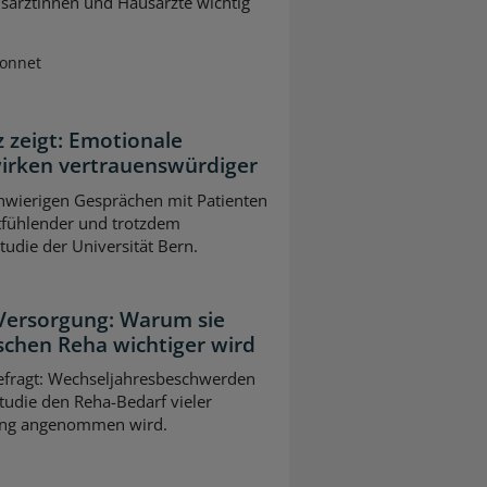
usärztinnen und Hausärzte wichtig
Sonnet
z zeigt: Emotionale
wirken vertrauenswürdiger
chwierigen Gesprächen mit Patienten
tfühlender und trotzdem
Studie der Universität Bern.
 Versorgung: Warum sie
schen Reha wichtiger wird
gefragt: Wechseljahresbeschwerden
tudie den Reha-Bedarf vieler
slang angenommen wird.