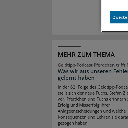
Zugr
Zwecke
MEHR ZUM THEMA
Geldtipp-Podcast Pferdchen trifft
Was wir aus unseren Fehle
gelernt haben
In der 62. Folge des Geldtipp-Podca
stellt sich der neue Fuchs, Stefan Z
vor. Pferdchen und Fuchs erinnern 
Erfolg und Misserfolg ihrer
Anlageentscheidungen und welche
Konsequenzen und Lehren sie dara
gezogen haben.