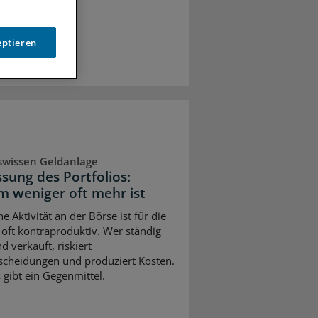
eptieren
swissen Geldanlage
sung des Portfolios:
 weniger oft mehr ist
e Aktivität an der Börse ist für die
 oft kontraproduktiv. Wer ständig
d verkauft, riskiert
scheidungen und produziert Kosten.
 gibt ein Gegenmittel.