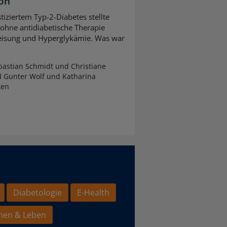
ion
tiziertem Typ-2-Diabetes stellte
 ohne antidiabetische Therapie
leisung und Hyperglykämie. Was war
astian Schmidt und Christiane
d Gunter Wolf und Katharina
ken
Diabetologie
E-Health
hen & Leben