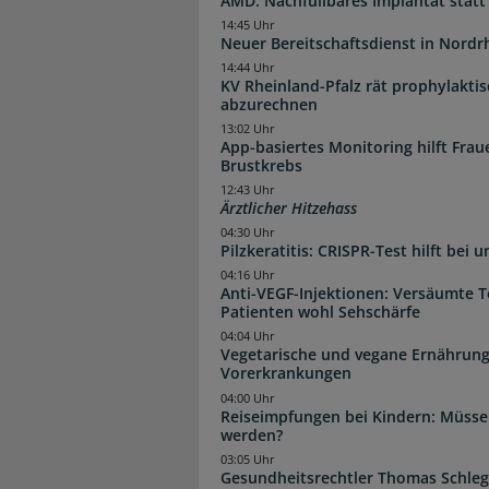
AMD: Nachfüllbares Implantat statt
14:45 Uhr
Neuer Bereitschaftsdienst in Nordrh
14:44 Uhr
KV Rheinland-Pfalz rät prophylakti
abzurechnen
13:02 Uhr
App-basiertes Monitoring hilft Fra
Brustkrebs
12:43 Uhr
Ärztlicher Hitzehass
04:30 Uhr
Pilzkeratitis: CRISPR-Test hilft bei 
04:16 Uhr
Anti-VEGF-Injektionen: Versäumte 
Patienten wohl Sehschärfe
04:04 Uhr
Vegetarische und vegane Ernährung
Vorerkrankungen
04:00 Uhr
Reiseimpfungen bei Kindern: Müsse
werden?
03:05 Uhr
Gesundheitsrechtler Thomas Schlege