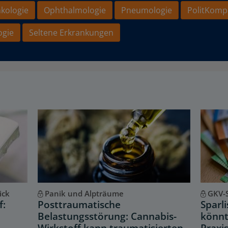
kologie
Ophthalmologie
Pneumologie
PolitKomp
ogie
Seltene Erkrankungen
ick
Panik und Alpträume
GKV-
f:
Posttraumatische
Sparl
Belastungsstörung: Cannabis-
könnt
Wirkstoff kann traumatisierten
Praxis