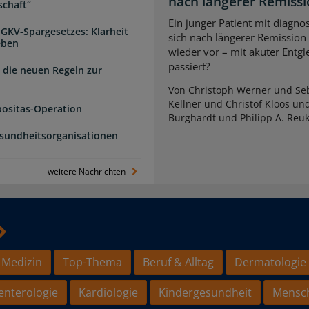
nach längerer Remiss
schaft“
Ein junger Patient mit diagnos
 GKV-Spargesetzes: Klarheit
sich nach längerer Remission
eben
wieder vor – mit akuter Entg
passiert?
 die neuen Regeln zur
Von Christoph Werner und Seb
Kellner und Christof Kloos un
positas-Operation
Burghardt und Philipp A. Reu
esundheitsorganisationen
weitere Nachrichten
 Medizin
Top-Thema
Beruf & Alltag
Dermatologie
enterologie
Kardiologie
Kindergesundheit
Mensc