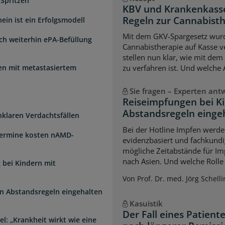
 Spritzen
KBV und Krankenkasse
Regeln zur Cannabist
ein ist ein Erfolgsmodell
Mit dem GKV-Spargesetz wurd
sch weiterhin ePA-Befüllung
Cannabistherapie auf Kasse v
stellen nun klar, wie mit de
uen mit metastasiertem
zu verfahren ist. Und welche
Sie fragen – Experten ant
Reiseimpfungen bei K
Abstandsregeln einge
unklaren Verdachtsfällen
Bei der Hotline Impfen werde
Termine kosten nAMD-
evidenzbasiert und fachkundi
mögliche Zeitabstände für Im
nach Asien. Und welche Rolle s
 bei Kindern mit
Von Prof. Dr. med. Jörg Schelli
n Abstandsregeln eingehalten
Kasuistik
Der Fall eines Patien
l: „Krankheit wirkt wie eine