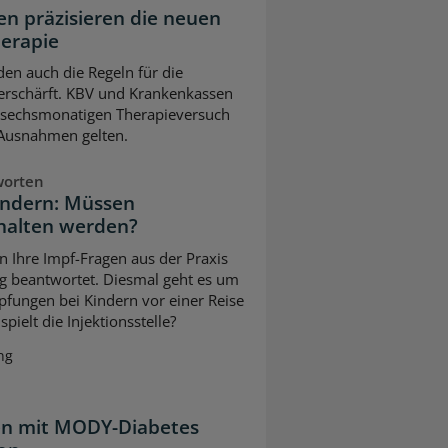
n präzisieren die neuen
herapie
en auch die Regeln für die
erschärft. KBV und Krankenkassen
m sechsmonatigen Therapieversuch
 Ausnahmen gelten.
worten
indern: Müssen
halten werden?
n Ihre Impf-Fragen aus der Praxis
g beantwortet. Diesmal geht es um
pfungen bei Kindern vor einer Reise
pielt die Injektionsstelle?
ng
ten mit MODY-Diabetes