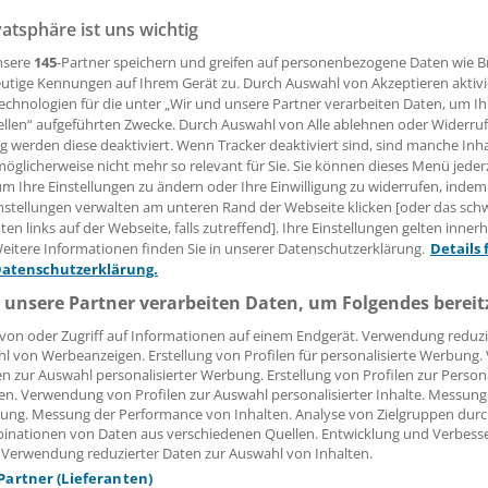
vatsphäre ist uns wichtig
(hai). In den vergangenen Jahren haben Anleger mit Aktie
nternehmen die höchsten Renditen erzielt. Jetzt sei es an d
nsere
145
-Partner speichern und greifen auf personenbezogene Daten wie 
einen viele Experten und raten, Papiere großer Konzerne
utige Kennungen auf Ihrem Gerät zu. Durch Auswahl von Akzeptieren aktivi
echnologien für die unter „Wir und unsere Partner verarbeiten Daten, um I
ellen“ aufgeführten Zwecke. Durch Auswahl von Alle ablehnen oder Widerruf
ng werden diese deaktiviert. Wenn Tracker deaktiviert sind, sind manche Inh
öglicherweise nicht mehr so relevant für Sie. Sie können dieses Menü jeder
 Leserin, lieber Leser,
um Ihre Einstellungen zu ändern oder Ihre Einwilligung zu widerrufen, indem
nstellungen verwalten am unteren Rand der Webseite klicken [oder das sc
tändigen Beitrag können Sie lesen, sobald Sie sich eingelogg
en links auf der Webseite, falls zutreffend]. Ihre Einstellungen gelten inner
eitere Informationen finden Sie in unserer Datenschutzerklärung.
Details 
Jetzt anmelden »
Kostenlos registriere
Datenschutzerklärung.
 unsere Partner verarbeiten Daten, um Folgendes bereit
 vergessen?
von oder Zugriff auf Informationen auf einem Endgerät. Verwendung reduzi
es Problem beim Login?
l von Werbeanzeigen. Erstellung von Profilen für personalisierte Werbung
en zur Auswahl personalisierter Werbung. Erstellung von Profilen zur Person
dung ist mit wenigen Klicks erledigt und kostenlos.
en. Verwendung von Profilen zur Auswahl personalisierter Inhalte. Messung
teile des kostenlosen Login:
ung. Messung der Performance von Inhalten. Analyse von Zielgruppen durch
inationen von Daten aus verschiedenen Quellen. Entwicklung und Verbess
r
Analysen, Hintergründe und Infografiken
 Verwendung reduzierter Daten zur Auswahl von Inhalten.
usive
Interviews und Praxis-Tipps
 Partner (Lieferanten)