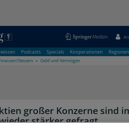
An
swissen
Podcasts
Specials
Kooperationen
Regionen
Finanzen/Steuern
Geld und Vermögen
ktien großer Konzerne sind i
wieder stärker gefragt