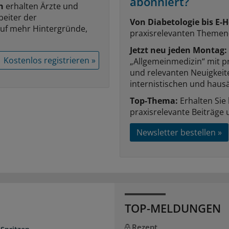
abonniert?
n
erhalten Ärzte und
beiter der
Von Diabetologie bis E-H
auf mehr Hintergründe,
praxisrelevanten Themen
Jetzt neu jeden Montag:
Kostenlos registrieren »
„Allgemeinmedizin“ mit p
und relevanten Neuigkei
internistischen und hausä
Top-Thema:
Erhalten Sie
praxisrelevante Beiträge 
Newsletter bestellen »
TOP-MELDUNGEN
Rezept