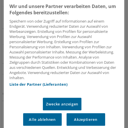
28.07.2026
Wir und unsere Partner verarbeiten Daten, um
Folgendes bereitzustellen:
Speichern von oder Zugriff auf Informationen auf einem
Geldtipp-Podcast Pferdchen trifft Fuchs
Endgerät. Verwendung reduzierter Daten zur Auswahl von
Wie sich nachhaltige Geldanlage verändert hat
Werbeanzeigen. Erstellung von Profilen für personalisierte
Werbung. Verwendung von Profilen zur Auswahl
Durch die geopolitischen Krisen sind Investments in
personalisierter Werbung. Erstellung von Profilen zur
fossile Energien und Rüstung attraktiv geworden. In der
Personalisierung von Inhalten. Verwendung von Profilen zur
61. Ausgabe des Geldtipp-Podcasts diskutieren
Auswahl personalisierter Inhalte. Messung der Werbeleistung.
Pferdchen und Fuchs, wo Nachhaltigkeitskriterium auch
Messung der Performance von Inhalten. Analyse von
Zielgruppen durch Statistiken oder Kombinationen von Daten
weiter sinnvoll und erfolgreich sind.
aus verschiedenen Quellen. Entwicklung und Verbesserung der
Angebote. Verwendung reduzierter Daten zur Auswahl von
03.07.2026
Inhalten.
Liste der Partner (Lieferanten)
Praxiswissen Geldanlage
Anpassung des Portfolios: Warum weniger oft
Zwecke anzeigen
mehr ist
Hektische Aktivität an der Börse ist für die Rendite oft
Alle ablehnen
Akzeptieren
kontraproduktiv. Wer ständig kauft und verkauft, riskiert
Fehlentscheidungen und produziert Kosten. Doch es