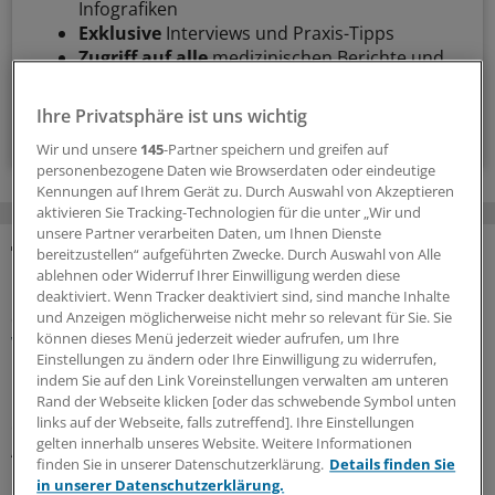
Infografiken
Exklusive
Interviews und Praxis-Tipps
Zugriff auf alle
medizinischen Berichte und
Kommentare
Ihre Privatsphäre ist uns wichtig
Voraussetzungen für den Zugang
Wir und unsere
145
-Partner speichern und greifen auf
personenbezogene Daten wie Browserdaten oder eindeutige
Kennungen auf Ihrem Gerät zu. Durch Auswahl von Akzeptieren
aktivieren Sie Tracking-Technologien für die unter „Wir und
unsere Partner verarbeiten Daten, um Ihnen Dienste
bereitzustellen“ aufgeführten Zwecke. Durch Auswahl von Alle
MEHR ZUM THEMA
ablehnen oder Widerruf Ihrer Einwilligung werden diese
deaktiviert. Wenn Tracker deaktiviert sind, sind manche Inhalte
und Anzeigen möglicherweise nicht mehr so relevant für Sie. Sie
Geldtipp-Podcast Pferdchen trifft Fuchs
können dieses Menü jederzeit wieder aufrufen, um Ihre
Was wir aus unseren Fehlern gelernt haben
Einstellungen zu ändern oder Ihre Einwilligung zu widerrufen,
In der 62. Folge des Geldtipp-Podcasts stellt sich der
indem Sie auf den Link Voreinstellungen verwalten am unteren
neue Fuchs, Stefan Ziermann, vor. Pferdchen und Fuchs
Rand der Webseite klicken [oder das schwebende Symbol unten
links auf der Webseite, falls zutreffend]. Ihre Einstellungen
erinnern sich an Erfolg und Misserfolg ihrer
gelten innerhalb unseres Website. Weitere Informationen
Anlageentscheidungen und welche Konsequenzen und
finden Sie in unserer Datenschutzerklärung.
Details finden Sie
Lehren sie daraus gezogen haben.
in unserer Datenschutzerklärung.