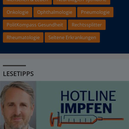
Onkologie
Ophthalmologie
Pneumologie
PolitKompass Gesundheit
Rechtssplitter
Rheumatologie
Seltene Erkrankungen
LESETIPPS