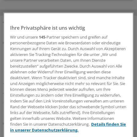
Ihre Privatsphäre ist uns wichtig
MEHR ZUM THEMA
Wir und unsere
145
-Partner speichern und greifen auf
Cannabis auf Rezept
personenbezogene Daten wie Browserdaten oder eindeutige
KBV und Kassen präzisieren die neuen Regeln zur
Kennungen auf Ihrem Gerät zu. Durch Auswahl von Akzeptieren
Cannabistherapie
aktivieren Sie Tracking-Technologien für die unter „Wir und
unsere Partner verarbeiten Daten, um Ihnen Dienste
Mit dem GKV-Spargestetz wurden auch die Regeln für
bereitzustellen“ aufgeführten Zwecke. Durch Auswahl von Alle
die Cannabistherapie auf Kasse verschärft. KBV und
ablehnen oder Widerruf Ihrer Einwilligung werden diese
Kassen stellen nun klar, wie mit dem sechsmonatigen
deaktiviert. Wenn Tracker deaktiviert sind, sind manche Inhalte
und Anzeigen möglicherweise nicht mehr so relevant für Sie. Sie
Therapieversuch zu verfahren ist. Und welche
können dieses Menü jederzeit wieder aufrufen, um Ihre
Ausnahmen gelten.
Einstellungen zu ändern oder Ihre Einwilligung zu widerrufen,
indem Sie auf den Link Voreinstellungen verwalten am unteren
06.08.2026
Rand der Webseite klicken [oder das schwebende Symbol unten
links auf der Webseite, falls zutreffend]. Ihre Einstellungen
gelten innerhalb unseres Website. Weitere Informationen
Beitragssatzstabilisierungsgesetz
finden Sie in unserer Datenschutzerklärung.
Details finden Sie
GKV-Spargesetz tritt in Kraft: Welche Neuerungen
in unserer Datenschutzerklärung.
sofort greifen