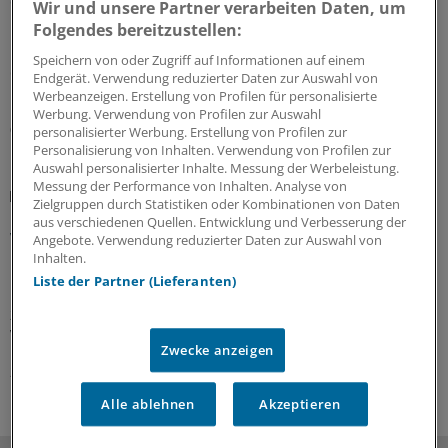
Wir und unsere Partner verarbeiten Daten, um
Das umstrittene GKV-Spargesetz ist in Kraft getreten.
Folgendes bereitzustellen:
Das bedeutet auch, dass schon jetzt einige Regelungen
Speichern von oder Zugriff auf Informationen auf einem
der Arzneitherapie gelten – unter anderem das Aus der
Endgerät. Verwendung reduzierter Daten zur Auswahl von
Homöopathie auf Kosten der GKV.
Werbeanzeigen. Erstellung von Profilen für personalisierte
Werbung. Verwendung von Profilen zur Auswahl
03.08.2026
personalisierter Werbung. Erstellung von Profilen zur
Personalisierung von Inhalten. Verwendung von Profilen zur
Auswahl personalisierter Inhalte. Messung der Werbeleistung.
Messung der Performance von Inhalten. Analyse von
Hilfsmittelversorgung
Zielgruppen durch Statistiken oder Kombinationen von Daten
Hörhilfen liegen bei Mehrkosten für gesetzliche
aus verschiedenen Quellen. Entwicklung und Verbesserung der
Versicherte ganz vorn
Angebote. Verwendung reduzierter Daten zur Auswahl von
Inhalten.
Die Krankenkassen-Variante ohne Aufschlag beim
Liste der Partner (Lieferanten)
Hilfsmittel oder noch ein paar Extras dazu mit selbst zu
zahlenden Mehrkosten? Ein GKV-Bericht zeigt, wo die
Versicherten am meisten drauflegen.
Zwecke anzeigen
27.07.2026
Alle ablehnen
Akzeptieren