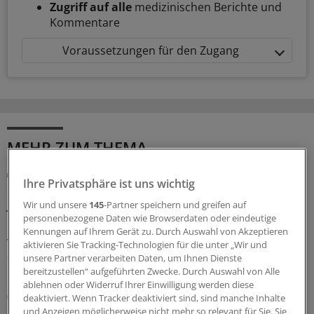
Zugriff auf alle
medizinischen Berichte und
Kommentare
Voraussetzungen für den Zugang
MEHR ZUM THEMA
GKV-Spargesetz
Ihre Privatsphäre ist uns wichtig
Sparliste der KBV: So hoch könnten die Verluste
jeder Praxis sein
Wir und unsere
145
-Partner speichern und greifen auf
personenbezogene Daten wie Browserdaten oder eindeutige
Die Kassenärztliche Bundesvereinigung hat eine Liste
Kennungen auf Ihrem Gerät zu. Durch Auswahl von Akzeptieren
vorgelegt, in der sie die möglichen finanziellen Folgen
aktivieren Sie Tracking-Technologien für die unter „Wir und
des GKV-Spargesetzes pro Ärztin bzw. Arzt auflistet. Die
unsere Partner verarbeiten Daten, um Ihnen Dienste
Unterschiede zwischen Haus- und Fachärzten sind groß.
bereitzustellen“ aufgeführten Zwecke. Durch Auswahl von Alle
ablehnen oder Widerruf Ihrer Einwilligung werden diese
05.08.2026
deaktiviert. Wenn Tracker deaktiviert sind, sind manche Inhalte
und Anzeigen möglicherweise nicht mehr so relevant für Sie. Sie