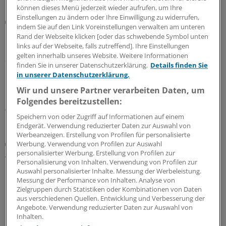
können dieses Menü jederzeit wieder aufrufen, um Ihre
Einstellungen zu ändern oder Ihre Einwilligung zu widerrufen,
Digitaler Check
indem Sie auf den Link Voreinstellungen verwalten am unteren
Honorarabrechnung: Digitale Vorprüfung wird in
Rand der Webseite klicken [oder das schwebende Symbol unten
Nordrhein rege genutzt
links auf der Webseite, falls zutreffend]. Ihre Einstellungen
gelten innerhalb unseres Website. Weitere Informationen
Seit Juni können nun auch Ärztinnen und Ärzte in
finden Sie in unserer Datenschutzerklärung.
Details finden Sie
Nordrhein ihre Honorarabrechnungen während des
in unserer Datenschutzerklärung.
Quartals durchleuchten lassen. In den ersten beiden
Wir und unsere Partner verarbeiten Daten, um
Monaten sind über 20.000 Vorprüfungen eingegangen.
Folgendes bereitzustellen:
05.08.2026
Speichern von oder Zugriff auf Informationen auf einem
Endgerät. Verwendung reduzierter Daten zur Auswahl von
Werbeanzeigen. Erstellung von Profilen für personalisierte
Zentrale Änderungen im Überblick
Werbung. Verwendung von Profilen zur Auswahl
Aktualisierter GOÄ-Entwurf: Neue Leistungen,
personalisierter Werbung. Erstellung von Profilen zur
Personalisierung von Inhalten. Verwendung von Profilen zur
Umbewertungen und Bürokratieabbau
Auswahl personalisierter Inhalte. Messung der Werbeleistung.
Bundesärztekammer und PKV-Verband haben dem
Messung der Performance von Inhalten. Analyse von
Zielgruppen durch Statistiken oder Kombinationen von Daten
Bundesgesundheitsministerium den Entwurf einer
aus verschiedenen Quellen. Entwicklung und Verbesserung der
GOÄneu vorgelegt. Er nimmt innovative medizinische
Angebote. Verwendung reduzierter Daten zur Auswahl von
Leistungen auf – und bewertet einige andere um. Ein
Inhalten.
Überblick mit Beispielen dazu, was sich ändern soll.