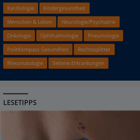
Kardiologie
Kindergesundheit
Menschen & Leben
Neurologie/Psychiatrie
Onkologie
Ophthalmologie
Pneumologie
PolitKompass Gesundheit
Rechtssplitter
Rheumatologie
Seltene Erkrankungen
LESETIPPS