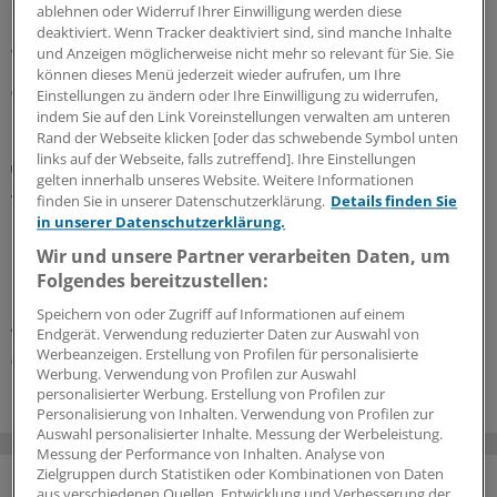
61. Ausgabe des Geldtipp-Podcasts diskutieren
ablehnen oder Widerruf Ihrer Einwilligung werden diese
Pferdchen und Fuchs, wo Nachhaltigkeitskriterium auch
deaktiviert. Wenn Tracker deaktiviert sind, sind manche Inhalte
weiter sinnvoll und erfolgreich sind.
und Anzeigen möglicherweise nicht mehr so relevant für Sie. Sie
können dieses Menü jederzeit wieder aufrufen, um Ihre
03.07.2026
Einstellungen zu ändern oder Ihre Einwilligung zu widerrufen,
indem Sie auf den Link Voreinstellungen verwalten am unteren
Rand der Webseite klicken [oder das schwebende Symbol unten
links auf der Webseite, falls zutreffend]. Ihre Einstellungen
Praxiswissen Geldanlage
gelten innerhalb unseres Website. Weitere Informationen
Anpassung des Portfolios: Warum weniger oft
finden Sie in unserer Datenschutzerklärung.
Details finden Sie
mehr ist
in unserer Datenschutzerklärung.
Hektische Aktivität an der Börse ist für die Rendite oft
Wir und unsere Partner verarbeiten Daten, um
kontraproduktiv. Wer ständig kauft und verkauft, riskiert
Folgendes bereitzustellen:
Fehlentscheidungen und produziert Kosten. Doch es
Speichern von oder Zugriff auf Informationen auf einem
gibt ein Gegenmittel.
Endgerät. Verwendung reduzierter Daten zur Auswahl von
Werbeanzeigen. Erstellung von Profilen für personalisierte
01.07.2026
Werbung. Verwendung von Profilen zur Auswahl
personalisierter Werbung. Erstellung von Profilen zur
Personalisierung von Inhalten. Verwendung von Profilen zur
Auswahl personalisierter Inhalte. Messung der Werbeleistung.
Messung der Performance von Inhalten. Analyse von
Zielgruppen durch Statistiken oder Kombinationen von Daten
aus verschiedenen Quellen. Entwicklung und Verbesserung der