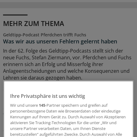
MEHR ZUM THEMA
Geldtipp-Podcast Pferdchen trifft Fuchs
Was wir aus unseren Fehlern gelernt haben
In der 62. Folge des Geldtipp-Podcasts stellt sich der
neue Fuchs, Stefan Ziermann, vor. Pferdchen und Fuchs
erinnern sich an Erfolg und Misserfolg ihrer
Anlageentscheidungen und welche Konsequenzen und
Lehren sie daraus gezogen haben.
28.07.2026
Ihre Privatsphäre ist uns wichtig
Wir und unsere
145
-Partner speichern und greifen auf
Geldtipp-Podcast Pferdchen trifft Fuchs
personenbezogene Daten wie Browserdaten oder eindeutige
Wie sich nachhaltige Geldanlage verändert hat
Kennungen auf Ihrem Gerät zu. Durch Auswahl von Akzeptieren
aktivieren Sie Tracking-Technologien für die unter „Wir und
Durch die geopolitischen Krisen sind Investments in
unsere Partner verarbeiten Daten, um Ihnen Dienste
fossile Energien und Rüstung attraktiv geworden. In der
bereitzustellen“ aufgeführten Zwecke. Durch Auswahl von Alle