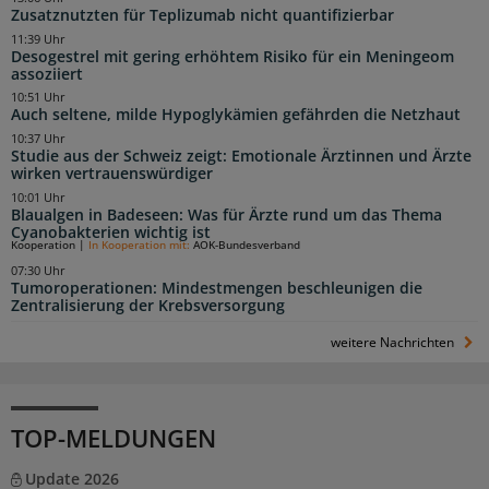
Zusatznutzten für Teplizumab nicht quantifizierbar
11:39 Uhr
Desogestrel mit gering erhöhtem Risiko für ein Meningeom
assoziiert
10:51 Uhr
Auch seltene, milde Hypoglykämien gefährden die Netzhaut
10:37 Uhr
Studie aus der Schweiz zeigt: Emotionale Ärztinnen und Ärzte
wirken vertrauenswürdiger
10:01 Uhr
Blaualgen in Badeseen: Was für Ärzte rund um das Thema
Cyanobakterien wichtig ist
Kooperation
|
In Kooperation mit:
AOK-Bundesverband
07:30 Uhr
Tumoroperationen: Mindestmengen beschleunigen die
Zentralisierung der Krebsversorgung
weitere Nachrichten
TOP-MELDUNGEN
Update 2026