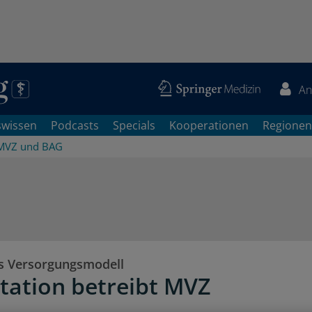
An
swissen
Podcasts
Specials
Kooperationen
Regionen
MVZ und BAG
s Versorgungsmodell
station betreibt MVZ