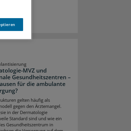
eptieren
lantisierung
tologie-MVZ und
nale Gesundheitszentren –
ausen für die ambulante
rgung?
ukturen gelten häufig als
modell gegen den Ärztemangel.
ie in der Dermatologie
weile Standard sind und wie ein
les Gesundheitszentrum in
achsen die Versorgung auf dem