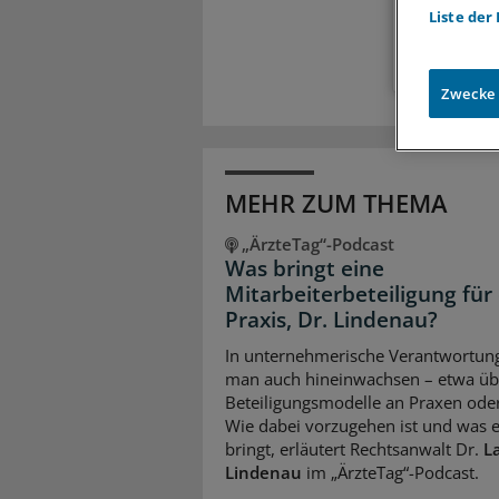
Zugr
Liste der
Zwecke
MEHR ZUM THEMA
„ÄrzteTag“-Podcast
Was bringt eine
Mitarbeiterbeteiligung für 
Praxis, Dr. Lindenau?
In unternehmerische Verantwortun
man auch hineinwachsen – etwa üb
Beteiligungsmodelle an Praxen ode
Wie dabei vorzugehen ist und was 
bringt, erläutert Rechtsanwalt Dr.
L
Lindenau
im „ÄrzteTag“-Podcast.