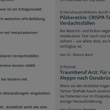
ein ist ein Erfolgsmodell
Hornhautinfektion durch P
Pilzkeratitis: CRISPR-T
sch weiterhin ePA-Befüllung
Verdachtsfällen
Bei Abstrich- und Kultur-negat
uen mit metastasiertem
molekularer Test rasch und re
sichern – vor allem dort, wo 
verfügbar ist.
Von Dr. Bianca Bach
unklaren Verdachtsfällen
Termine kosten nAMD-
Porträt
Traumberuf Arzt: Für 
Aleppo nach Osnabrü
 bei Kindern mit
Wenn sie den Arztkittel trage
Yaman Shehabi kaum auseina
n Abstandsregeln eingehalten
sie Patienten nur im Doppelpa
einzige Herausforderung.
l: „Krankheit wirkt wie eine
Von Christian Beneker