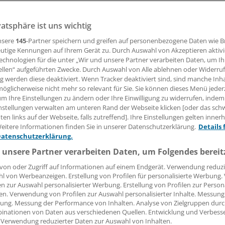
sorgungsmodelle scheinen eine Spezialität aus Schleswig-H
 ein kommunal geführtes MVZ in Büsum – und jetzt ein MVZ e
vatsphäre ist uns wichtig
 nahe Flensburg. Das alles sind Maßnahmen, um dem Ärzte
nsere
145
-Partner speichern und greifen auf personenbezogene Daten wie 
begegnen.
utige Kennungen auf Ihrem Gerät zu. Durch Auswahl von Akzeptieren aktivi
echnologien für die unter „Wir und unsere Partner verarbeiten Daten, um I
ellen“ aufgeführten Zwecke. Durch Auswahl von Alle ablehnen oder Widerruf
 Leserin, lieber Leser,
ng werden diese deaktiviert. Wenn Tracker deaktiviert sind, sind manche Inh
öglicherweise nicht mehr so relevant für Sie. Sie können dieses Menü jeder
tändigen Beitrag können Sie lesen, sobald Sie sich eingelogg
um Ihre Einstellungen zu ändern oder Ihre Einwilligung zu widerrufen, indem
nstellungen verwalten am unteren Rand der Webseite klicken [oder das sc
en links auf der Webseite, falls zutreffend]. Ihre Einstellungen gelten inner
Jetzt anmelden »
Kostenlos registriere
eitere Informationen finden Sie in unserer Datenschutzerklärung.
Details 
Datenschutzerklärung.
 vergessen?
 unsere Partner verarbeiten Daten, um Folgendes bereit
es Problem beim Login?
von oder Zugriff auf Informationen auf einem Endgerät. Verwendung reduzi
dung ist mit wenigen Klicks erledigt und kostenlos.
l von Werbeanzeigen. Erstellung von Profilen für personalisierte Werbung
en zur Auswahl personalisierter Werbung. Erstellung von Profilen zur Person
teile des kostenlosen Login:
en. Verwendung von Profilen zur Auswahl personalisierter Inhalte. Messung
ung. Messung der Performance von Inhalten. Analyse von Zielgruppen durch
r
Analysen, Hintergründe und Infografiken
inationen von Daten aus verschiedenen Quellen. Entwicklung und Verbess
usive
Interviews und Praxis-Tipps
 Verwendung reduzierter Daten zur Auswahl von Inhalten.