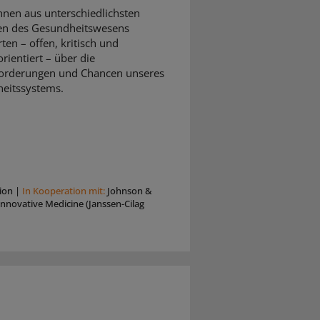
nnen aus unterschiedlichsten
en des Gesundheitswesens
rten – offen, kritisch und
rientiert – über die
orderungen und Chancen unseres
eitssystems.
ion
|
In Kooperation mit:
Johnson &
nnovative Medicine (Janssen-Cilag