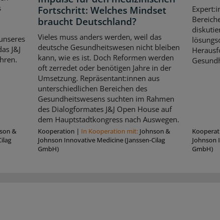
s
Fortschritt: Welches Mindset
Expert:i
Bereich
braucht Deutschland?
diskutie
Vieles muss anders werden, weil das
unseres
lösungso
deutsche Gesundheitswesen nicht bleiben
as J&J
Herausf
kann, wie es ist. Doch Reformen werden
hren.
Gesundh
oft zerredet oder benötigen Jahre in der
Umsetzung. Repräsentant:innen aus
unterschiedlichen Bereichen des
Gesundheitswesens suchten im Rahmen
des Dialogformates J&J Open House auf
dem Hauptstadtkongress nach Auswegen.
son &
Kooperation
|
In Kooperation mit:
Johnson &
Kooperat
ilag
Johnson Innovative Medicine (Janssen-Cilag
Johnson I
GmbH)
GmbH)