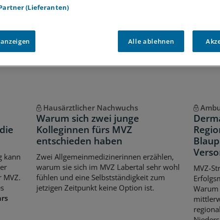
iff auf alle
medizinischen Berichte und Kommentare
 Partner (Lieferanten)
Voraussetzungen für den Zugang
 anzeigen
Alle ablehnen
Akz
Hausärztlicher Nachwuchs
Ambu
Warum sich zwei junge
Derma
die
Kolleginnen fürs MVZ
Regio
entschieden haben
Blaup
Verso
g kann
Zwei Allgemeinmedizinerinnen erzählen,
er
warum sie sich im MVZ Labertal sehr wohl
MVZ-Str
r MVZ.
fühlen und eine Selbstständigkeit zum
Erfolgs
es
jetzigen Zeitpunkt keine Option ist.
Warum s
ars
mittler
regiona
Nieders