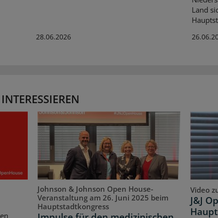
Land si
Hauptst
28.06.2026
26.06.2
 INTERESSIEREN
Johnson & Johnson Open House-
Video z
Veranstaltung am 26. Juni 2025 beim
J&J O
Hauptstadtkongress
Haupt
Impulse für den medizinischen
ten