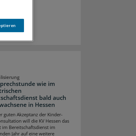
eptieren
alisierung
Sprechstunde wie im
trischen
tschaftsdienst bald auch
rwachsene in Hessen
r guten Akzeptanz der Kinder-
nsultation will die KV Hessen das
 im Bereitschaftsdienst im
en Jahr auf eine weitere