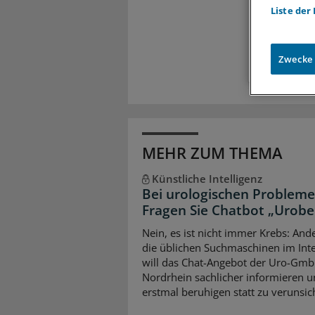
Liste der
Exkl
Zugr
Zwecke
MEHR ZUM THEMA
Künstliche Intelligenz
Bei urologischen Probleme
Fragen Sie Chatbot „Urobe
Nein, es ist nicht immer Krebs: Ande
die üblichen Suchmaschinen im Int
will das Chat-Angebot der Uro-Gm
Nordrhein sachlicher informieren 
erstmal beruhigen statt zu verunsic