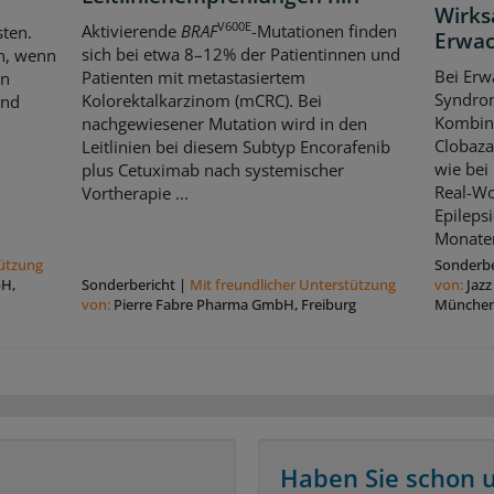
Wirks
V600E
Aktivierende
BRAF
-Mutationen finden
sten.
Erwa
sich bei etwa 8–12% der Patientinnen und
ch, wenn
Bei Erw
Patienten mit metastasiertem
en
Syndrom
Kolorektalkarzinom (mCRC). Bei
und
Kombina
nachgewiesener Mutation wird in den
Clobaza
Leitlinien bei diesem Subtyp Encorafenib
wie bei
plus Cetuximab nach systemischer
Real-Wo
Vortherapie ...
Epileps
Monaten
tützung
Sonderbe
bH,
Sonderbericht
|
Mit freundlicher Unterstützung
von:
Jaz
von:
Pierre Fabre Pharma GmbH, Freiburg
Münche
Haben Sie schon 