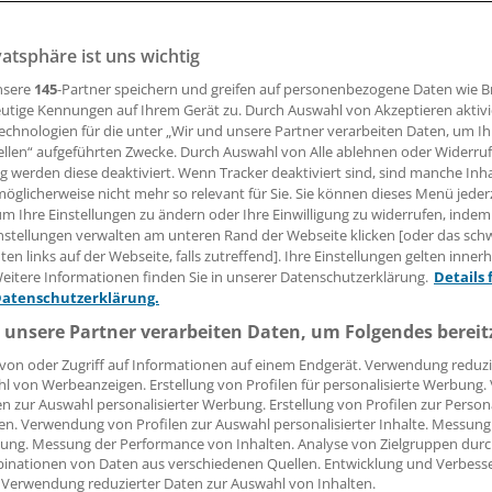
vatsphäre ist uns wichtig
gibt es einen neuen Telemedizin-Vertrag, an dem alle Hausä
t teilnehmen können. Das Konzept "TeleArzt" sieht vor, da
nsere
145
-Partner speichern und greifen auf personenbezogene Daten wie 
emedizin-Rucksack die Patienten aufsucht - und sich bei Be
utige Kennungen auf Ihrem Gerät zu. Durch Auswahl von Akzeptieren aktivi
echnologien für die unter „Wir und unsere Partner verarbeiten Daten, um I
Video dazuschaltet.
ellen“ aufgeführten Zwecke. Durch Auswahl von Alle ablehnen oder Widerruf
ng werden diese deaktiviert. Wenn Tracker deaktiviert sind, sind manche Inh
öglicherweise nicht mehr so relevant für Sie. Sie können dieses Menü jeder
 Leserin, lieber Leser,
um Ihre Einstellungen zu ändern oder Ihre Einwilligung zu widerrufen, indem
nstellungen verwalten am unteren Rand der Webseite klicken [oder das sc
tändigen Beitrag können Sie lesen, sobald Sie sich eingelogg
en links auf der Webseite, falls zutreffend]. Ihre Einstellungen gelten inner
eitere Informationen finden Sie in unserer Datenschutzerklärung.
Details 
Jetzt anmelden »
Kostenlos registriere
Datenschutzerklärung.
 unsere Partner verarbeiten Daten, um Folgendes bereit
 vergessen?
von oder Zugriff auf Informationen auf einem Endgerät. Verwendung reduzi
es Problem beim Login?
l von Werbeanzeigen. Erstellung von Profilen für personalisierte Werbung
en zur Auswahl personalisierter Werbung. Erstellung von Profilen zur Person
dung ist mit wenigen Klicks erledigt und kostenlos.
en. Verwendung von Profilen zur Auswahl personalisierter Inhalte. Messung
ung. Messung der Performance von Inhalten. Analyse von Zielgruppen durch
teile des kostenlosen Login:
inationen von Daten aus verschiedenen Quellen. Entwicklung und Verbess
 Verwendung reduzierter Daten zur Auswahl von Inhalten.
r
Analysen, Hintergründe und Infografiken