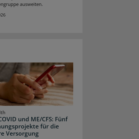
engruppe ausweiten.
026
lth
COVID und ME/CFS: Fünf
ungsprojekte für die
re Versorgung