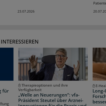
Patient
23.07.2026
20.07.2
 INTERESSIEREN
Therapieoptionen und ihre
E-Hea
Verfügbarkeit
g für
Long-
„Welle an Neuerungen“: vfa-
Forsch
Präsident Steutel über Arznei-
besse
iftung
Innovationen für die Praxis und