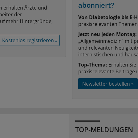
abonniert?
n
erhalten Ärzte und
beiter der
Von Diabetologie bis E-H
auf mehr Hintergründe,
praxisrelevanten Themen
Jetzt neu jeden Montag:
Kostenlos registrieren »
„Allgemeinmedizin“ mit p
und relevanten Neuigkei
internistischen und hausä
Top-Thema:
Erhalten Sie
praxisrelevante Beiträge 
Newsletter bestellen »
TOP-MELDUNGEN