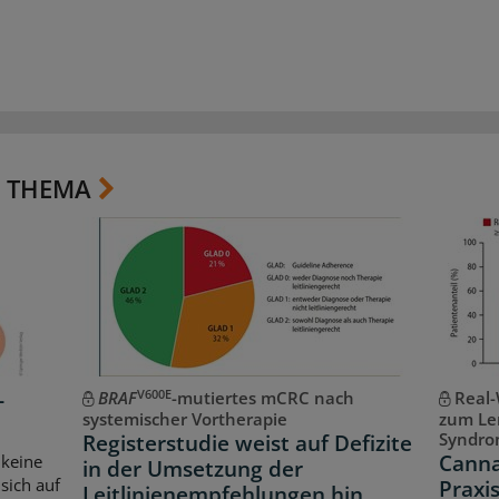
 THEMA
V600E
-
BRAF
-mutiertes mCRC nach
Real-
systemischer Vortherapie
zum Le
Syndr
Registerstudie weist auf Defizite
Canna
 keine
in der Umsetzung der
sich auf
Praxis
Leitlinienempfehlungen hin