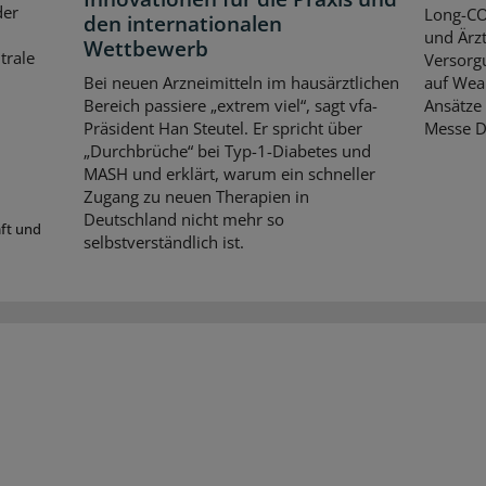
der
Long-CO
den internationalen
und Ärzt
Wettbewerb
trale
Versorgu
Bei neuen Arzneimitteln im hausärztlichen
auf Wear
Bereich passiere „extrem viel“, sagt vfa-
Ansätze 
Präsident Han Steutel. Er spricht über
Messe D
„Durchbrüche“ bei Typ-1-Diabetes und
MASH und erklärt, warum ein schneller
Zugang zu neuen Therapien in
Deutschland nicht mehr so
aft und
selbstverständlich ist.