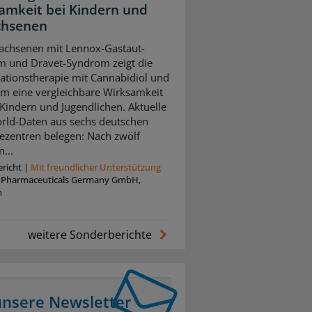
amkeit bei Kindern und
chsenen
achsenen mit Lennox-Gastaut-
 und Dravet-Syndrom zeigt die
tionstherapie mit Cannabidiol und
m eine vergleichbare Wirksamkeit
 Kindern und Jugendlichen. Aktuelle
rld-Daten aus sechs deutschen
iezentren belegen: Nach zwölf
...
richt
|
Mit freundlicher Unterstützung
z Pharmaceuticals Germany GmbH,
n
weitere Sonderberichte
unsere Newsletter