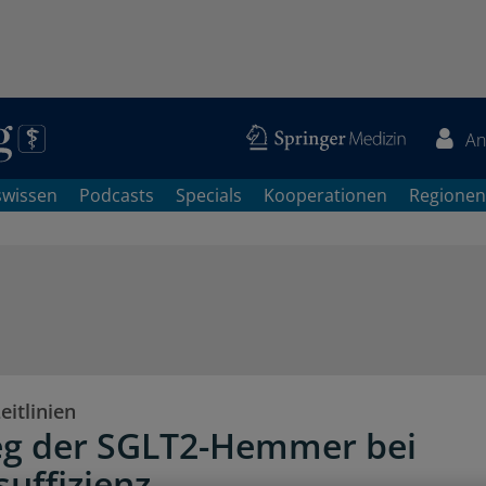
An
swissen
Podcasts
Specials
Kooperationen
Regionen
itlinien
eg der SGLT2-Hemmer bei
suffizienz