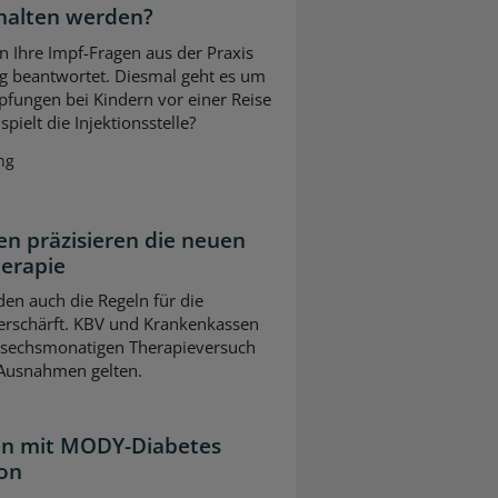
halten werden?
n Ihre Impf-Fragen aus der Praxis
g beantwortet. Diesmal geht es um
pfungen bei Kindern vor einer Reise
pielt die Injektionsstelle?
ng
n präzisieren die neuen
herapie
en auch die Regeln für die
erschärft. KBV und Krankenkassen
m sechsmonatigen Therapieversuch
 Ausnahmen gelten.
ten mit MODY-Diabetes
ion