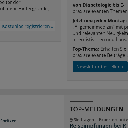
beiter der
Von Diabetologie bis E-H
auf mehr Hintergründe,
praxisrelevanten Themen
Jetzt neu jeden Montag:
Kostenlos registrieren »
„Allgemeinmedizin“ mit p
und relevanten Neuigkei
internistischen und hausä
Top-Thema:
Erhalten Sie
praxisrelevante Beiträge 
Newsletter bestellen »
TOP-MELDUNGEN
Sie fragen – Experten ant
 Spritzen
Reiseimpfungen bei K