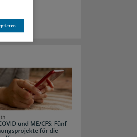
eptieren
lth
COVID und ME/CFS: Fünf
ungsprojekte für die