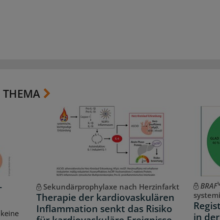
 THEMA
-
BRAF
Sekundärprophylaxe nach Herzinfarkt
systemi
Therapie der kardiovaskulären
Regist
Inflammation senkt das Risiko
 keine
in de
für kardiovaskuläre Ereignisse