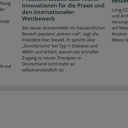
besse
iftung
Innovationen für die Praxis und
der
Long-CO
den internationalen
und Ärzt
Wettbewerb
trale
Versorgu
Bei neuen Arzneimitteln im hausärztlichen
auf Wear
Bereich passiere „extrem viel“, sagt vfa-
Ansätze 
Präsident Han Steutel. Er spricht über
Messe D
„Durchbrüche“ bei Typ-1-Diabetes und
MASH und erklärt, warum ein schneller
Zugang zu neuen Therapien in
Deutschland nicht mehr so
aft und
selbstverständlich ist.