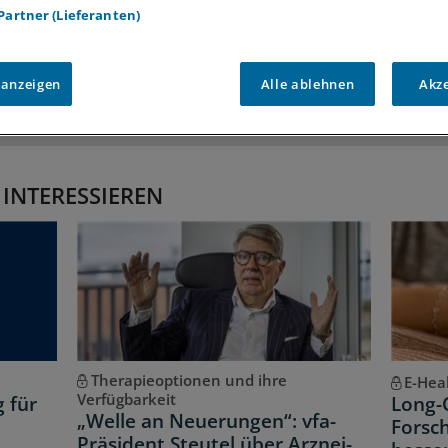
 Partner (Lieferanten)
iff auf alle
medizinischen Berichte und Kommentare
Voraussetzungen für den Zugang
 anzeigen
Alle ablehnen
Akz
 INTERESSIEREN
Therapieoptionen und ihre
E-Hea
Verfügbarkeit
g für
Long-
„Welle an Neuerungen“: vfa-
Forsch
Präsident Steutel über Arznei-