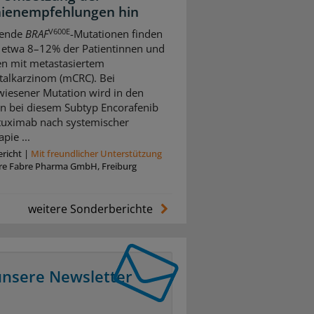
inienempfehlungen hin
V600E
rende
BRAF
-Mutationen finden
i etwa 8–12% der Patientinnen und
en mit metastasiertem
talkarzinom (mCRC). Bei
iesener Mutation wird in den
ien bei diesem Subtyp Encorafenib
tuximab nach systemischer
pie ...
richt
|
Mit freundlicher Unterstützung
rre Fabre Pharma GmbH, Freiburg
weitere Sonderberichte
unsere Newsletter