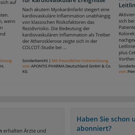
sich auf
Leitl
Nach akutem Myokardinfarkt steigert eine
Aktivie
sten.
kardiovaskuläre Inflammation unabhängig
sich be
ch, wenn
von klassischen Risikofaktoren das
Patient
en
Rezidivrisiko. Die Bedeutung der
Kolorek
und
kardiovaskulären Inflammation als Treiber
nachgew
der Atherosklerose zeigte sich in der
Leitlin
COLCOT-Studie bei ...
plus Ce
Vorthera
tützung
Sonderbericht
|
Mit freundlicher Unterstützung
bH,
von:
APONTIS PHARMA Deutschland GmbH & Co.
Sonderbe
KG
von:
Pie
Haben Sie schon 
abonniert?
n
erhalten Ärzte und