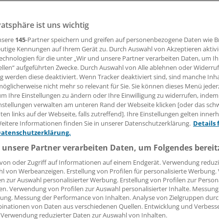
vatsphäre ist uns wichtig
nien zum Management bei Herzinsuffizienz (HF) sind aktualis
 erstmals auch neueste Studiendaten zu SGLT2-Hemmern b
nsere
145
-Partner speichern und greifen auf personenbezogene Daten wie 
swurffraktion (HFpEF) berücksichtigt.
utige Kennungen auf Ihrem Gerät zu. Durch Auswahl von Akzeptieren aktivi
echnologien für die unter „Wir und unsere Partner verarbeiten Daten, um I
ellen“ aufgeführten Zwecke. Durch Auswahl von Alle ablehnen oder Widerruf
ng werden diese deaktiviert. Wenn Tracker deaktiviert sind, sind manche Inh
 Leserin, lieber Leser,
öglicherweise nicht mehr so relevant für Sie. Sie können dieses Menü jeder
um Ihre Einstellungen zu ändern oder Ihre Einwilligung zu widerrufen, indem
tändigen Beitrag können Sie lesen, sobald Sie sich eingelogg
nstellungen verwalten am unteren Rand der Webseite klicken [oder das sc
en links auf der Webseite, falls zutreffend]. Ihre Einstellungen gelten inner
Jetzt anmelden »
Kostenlos registriere
eitere Informationen finden Sie in unserer Datenschutzerklärung.
Details 
Datenschutzerklärung.
 vergessen?
 unsere Partner verarbeiten Daten, um Folgendes bereit
es Problem beim Login?
von oder Zugriff auf Informationen auf einem Endgerät. Verwendung reduzi
l von Werbeanzeigen. Erstellung von Profilen für personalisierte Werbung
dung ist mit wenigen Klicks erledigt und kostenlos.
en zur Auswahl personalisierter Werbung. Erstellung von Profilen zur Person
teile des kostenlosen Login:
en. Verwendung von Profilen zur Auswahl personalisierter Inhalte. Messung
ung. Messung der Performance von Inhalten. Analyse von Zielgruppen durch
r
Analysen, Hintergründe und Infografiken
inationen von Daten aus verschiedenen Quellen. Entwicklung und Verbess
 Verwendung reduzierter Daten zur Auswahl von Inhalten.
usive
Interviews und Praxis-Tipps