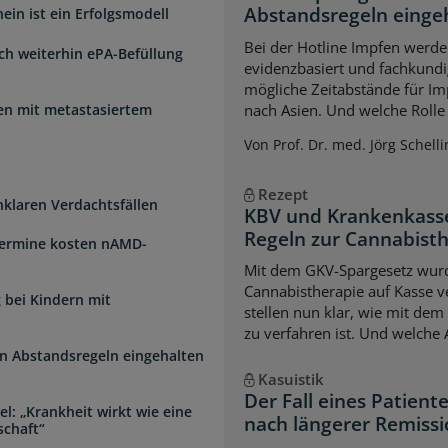
Abstandsregeln einge
ein ist ein Erfolgsmodell
Bei der Hotline Impfen werde
sch weiterhin ePA-Befüllung
evidenzbasiert und fachkundi
mögliche Zeitabstände für Im
uen mit metastasiertem
nach Asien. Und welche Rolle s
Von Prof. Dr. med. Jörg Schelli
Rezept
unklaren Verdachtsfällen
KBV und Krankenkasse
Regeln zur Cannabist
Termine kosten nAMD-
Mit dem GKV-Spargesetz wurd
Cannabistherapie auf Kasse v
 bei Kindern mit
stellen nun klar, wie mit de
zu verfahren ist. Und welche
n Abstandsregeln eingehalten
Kasuistik
Der Fall eines Patien
l: „Krankheit wirkt wie eine
nach längerer Remiss
schaft“