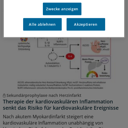
Blick nimmt und Risiken früh erkennt.
Zwecke anzeigen
Sonderbericht
|
Mit freundlicher Unterstützung von:
Roche Diagnostics
Deutschland GmbH, Mannheim
Alle ablehnen
Akzeptieren
Sekundärprophylaxe nach Herzinfarkt
Therapie der kardiovaskulären Inflammation
senkt das Risiko für kardiovaskuläre Ereignisse
Nach akutem Myokardinfarkt steigert eine
kardiovaskuläre Inflammation unabhängig von