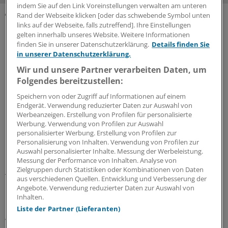
indem Sie auf den Link Voreinstellungen verwalten am unteren
Rand der Webseite klicken [oder das schwebende Symbol unten
links auf der Webseite, falls zutreffend]. Ihre Einstellungen
SONDERBERICHTE ZUM THEMA
gelten innerhalb unseres Website. Weitere Informationen
finden Sie in unserer Datenschutzerklärung.
Details finden Sie
in unserer Datenschutzerklärung.
Wir und unsere Partner verarbeiten Daten, um
Folgendes bereitzustellen:
Speichern von oder Zugriff auf Informationen auf einem
Endgerät. Verwendung reduzierter Daten zur Auswahl von
Werbeanzeigen. Erstellung von Profilen für personalisierte
Werbung. Verwendung von Profilen zur Auswahl
personalisierter Werbung. Erstellung von Profilen zur
Personalisierung von Inhalten. Verwendung von Profilen zur
Auswahl personalisierter Inhalte. Messung der Werbeleistung.
Biomarker gegen Diabetes-Folgen
Messung der Performance von Inhalten. Analyse von
Zielgruppen durch Statistiken oder Kombinationen von Daten
Typ-2-Diabetes und Adipositas sind keine isolierten
aus verschiedenen Quellen. Entwicklung und Verbesserung der
Erkrankungen: Sie wirken sich auf zahlreiche
Angebote. Verwendung reduzierter Daten zur Auswahl von
Inhalten.
Organsysteme aus und verursachen viel Morbidität und
Liste der Partner (Lieferanten)
Kosten. Ganzheitliche Prävention ist möglich, wenn die
Versorgung die unterschiedlichen Organe gezielt in den