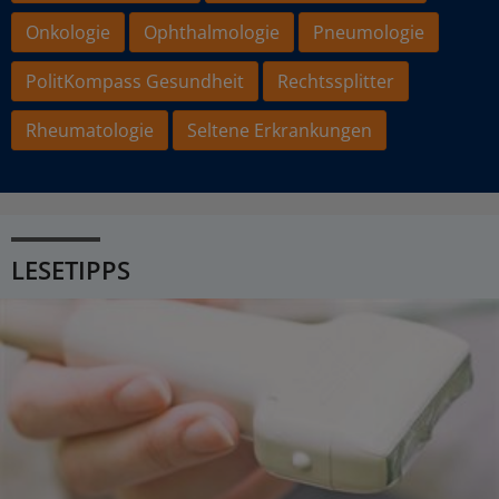
Onkologie
Ophthalmologie
Pneumologie
PolitKompass Gesundheit
Rechtssplitter
Rheumatologie
Seltene Erkrankungen
LESETIPPS