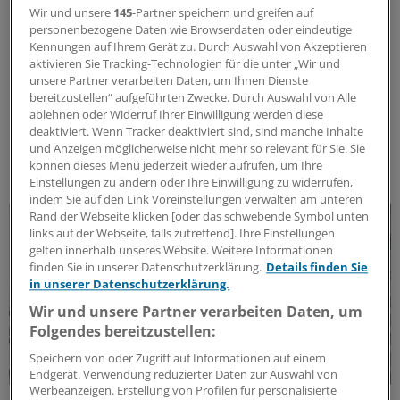
Klimaschutz und Gesundheit:
Wir und unsere
145
-Partner speichern und greifen auf
personenbezogene Daten wie Browserdaten oder eindeutige
Herausforderungen und Lösungen
Kennungen auf Ihrem Gerät zu. Durch Auswahl von Akzeptieren
Was bedeutet der Klimawandel für die menschliche
aktivieren Sie Tracking-Technologien für die unter „Wir und
Gesundheit? Welche Menschen sind besonders
unsere Partner verarbeiten Daten, um Ihnen Dienste
bereitzustellen“ aufgeführten Zwecke. Durch Auswahl von Alle
betroffen, wie können sie geschützt und auf
ablehnen oder Widerruf Ihrer Einwilligung werden diese
Klimaextreme vorbereitet werden? Und was bedeutet
deaktiviert. Wenn Tracker deaktiviert sind, sind manche Inhalte
das für Praxen und Kliniken?
und Anzeigen möglicherweise nicht mehr so relevant für Sie. Sie
Kooperation
|
In Kooperation mit:
Frankfurter Forum
können dieses Menü jederzeit wieder aufrufen, um Ihre
Einstellungen zu ändern oder Ihre Einwilligung zu widerrufen,
indem Sie auf den Link Voreinstellungen verwalten am unteren
Rand der Webseite klicken [oder das schwebende Symbol unten
links auf der Webseite, falls zutreffend]. Ihre Einstellungen
gelten innerhalb unseres Website. Weitere Informationen
finden Sie in unserer Datenschutzerklärung.
Details finden Sie
in unserer Datenschutzerklärung.
Wir und unsere Partner verarbeiten Daten, um
Folgendes bereitzustellen:
Speichern von oder Zugriff auf Informationen auf einem
Endgerät. Verwendung reduzierter Daten zur Auswahl von
Werbeanzeigen. Erstellung von Profilen für personalisierte