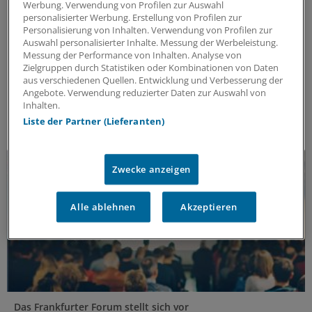
Klimawandel und Gesundheitswesen
Werbung. Verwendung von Profilen zur Auswahl
Forderungen nach Verhaltensänderungen und
personalisierter Werbung. Erstellung von Profilen zur
Personalisierung von Inhalten. Verwendung von Profilen zur
Verhältnisprävention
Auswahl personalisierter Inhalte. Messung der Werbeleistung.
Auf dem 30. Frankfurter Forum tauschten sich die
Messung der Performance von Inhalten. Analyse von
Zielgruppen durch Statistiken oder Kombinationen von Daten
Teilnehmenden zu Klima, Umwelt und Gesundheit
aus verschiedenen Quellen. Entwicklung und Verbesserung der
aus. Hier gibt es eine Zusammenfassung der
Angebote. Verwendung reduzierter Daten zur Auswahl von
Veranstaltung.
Inhalten.
Kooperation
|
In Kooperation mit:
Frankfurter Forum
Liste der Partner (Lieferanten)
Zwecke anzeigen
Alle ablehnen
Akzeptieren
Das Frankfurter Forum stellt sich vor