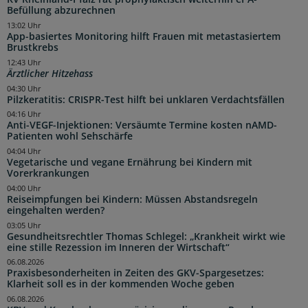
Befüllung abzurechnen
13:02 Uhr
App-basiertes Monitoring hilft Frauen mit metastasiertem
Brustkrebs
12:43 Uhr
Ärztlicher Hitzehass
04:30 Uhr
Pilzkeratitis: CRISPR-Test hilft bei unklaren Verdachtsfällen
04:16 Uhr
Anti-VEGF-Injektionen: Versäumte Termine kosten nAMD-
Patienten wohl Sehschärfe
04:04 Uhr
Vegetarische und vegane Ernährung bei Kindern mit
Vorerkrankungen
04:00 Uhr
Reiseimpfungen bei Kindern: Müssen Abstandsregeln
eingehalten werden?
03:05 Uhr
Gesundheitsrechtler Thomas Schlegel: „Krankheit wirkt wie
eine stille Rezession im Inneren der Wirtschaft“
06.08.2026
Praxisbesonderheiten in Zeiten des GKV-Spargesetzes:
Klarheit soll es in der kommenden Woche geben
06.08.2026