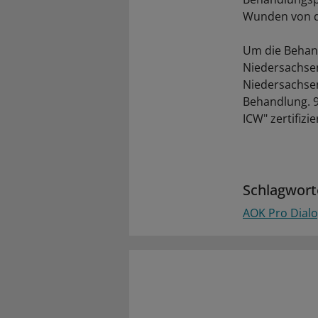
Wunden von du
Um die Behand
Niedersachsen
Niedersachse
Behandlung. 9
ICW" zertifizie
Schlagwort
AOK Pro Dial