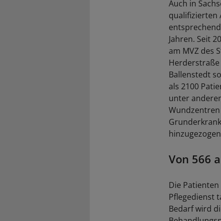
Auch in Sach
qualifizierte
entsprechende
Jahren. Seit 
am MVZ des S
Herderstraße 
Ballenstedt s
als 2100 Pati
unter anderem
Wundzentren e
Grunderkranku
hinzugezogen
Von 566 a
Die Patienten
Pflegedienst 
Bedarf wird d
Behandlungspl