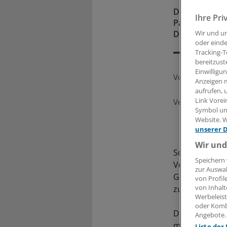
Die AOK arbei
Ihre Pri
Partnern zusa
Deutschland.
Wir und u
oder einde
Tracking-T
bereitzust
Einwilligu
Von
Taina Ebert
Anzeigen m
aufrufen, 
Link Vorei
Veröffentlicht:
Symbol unt
Website. W
unserer 
Wir und
Schneller hei
Speichern 
Versorgung v
zur Auswah
Gesundheitska
von Profil
von Inhalt
zu verbessern.
Werbeleist
oder Komb
Die AOK Nordo
Angebote.
mit verschie
Liste der