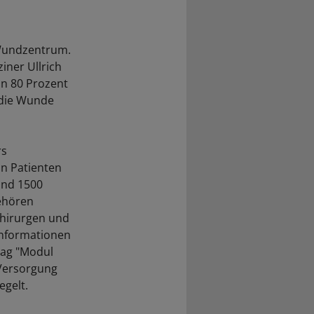
 Wundzentrum.
ner Ullrich
In 80 Prozent
 die Wunde
rs
n Patienten
und 1500
ehören
chirurgen und
Informationen
rag "Modul
Versorgung
egelt.