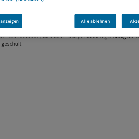
e kümmert sich um die interdisziplinäre Zusammenarbeit fü
ng. Vertragspartner der AOK Nordost ist die Managementg
on, die mit ambulant und stationär tätigen Ärzten und Fa
 anzeigen
Alle ablehnen
Akz
ualitätszirkel und Fallkonferenzen veranstaltet. In einem w
m "Wundmodul", wird das Praxispersonal regelmäßig durc
 geschult.