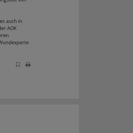
es auch in
 der AOK
eren
 "Wundexperte