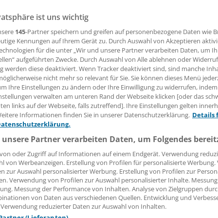
tet auf dem Gebiet der Wundversorgung und -heilung mit 
vatsphäre ist uns wichtig
mmen. Vernetzte Programme mit Vorbildcharakter gibt es 
nsere
145
-Partner speichern und greifen auf personenbezogene Daten wie 
utige Kennungen auf Ihrem Gerät zu. Durch Auswahl von Akzeptieren aktivi
echnologien für die unter „Wir und unsere Partner verarbeiten Daten, um I
ellen“ aufgeführten Zwecke. Durch Auswahl von Alle ablehnen oder Widerruf
ng werden diese deaktiviert. Wenn Tracker deaktiviert sind, sind manche Inh
-Rall
öglicherweise nicht mehr so relevant für Sie. Sie können dieses Menü jeder
um Ihre Einstellungen zu ändern oder Ihre Einwilligung zu widerrufen, indem
nstellungen verwalten am unteren Rand der Webseite klicken [oder das sc
08.06.2018, 06:00 Uhr
en links auf der Webseite, falls zutreffend]. Ihre Einstellungen gelten inner
eitere Informationen finden Sie in unserer Datenschutzerklärung.
Details 
Datenschutzerklärung.
 unsere Partner verarbeiten Daten, um Folgendes bereit
lende Wunden, geringere Amputationsraten und eine insge
von oder Zugriff auf Informationen auf einem Endgerät. Verwendung reduzi
on Diabetes-Patienten: Mit besonderen Programmen trägt 
l von Werbeanzeigen. Erstellung von Profilen für personalisierte Werbung
sse dazu bei, die Lebensqualität von Patienten mit chron
en zur Auswahl personalisierter Werbung. Erstellung von Profilen zur Person
en. Verwendung von Profilen zur Auswahl personalisierter Inhalte. Messung
 Einige Beispiele:
ung. Messung der Performance von Inhalten. Analyse von Zielgruppen durch
inationen von Daten aus verschiedenen Quellen. Entwicklung und Verbess
st arbeitet für die Versorgung von Patienten mit chronis
 Verwendung reduzierter Daten zur Auswahl von Inhalten.
denen Partnern zusammen. Das Wundnetzwerk Wunde in W
 Partner (Lieferanten)