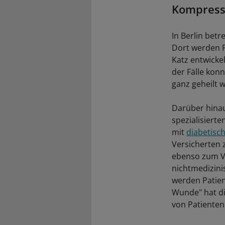
Kompressi
In Berlin bet
Dort werden P
Katz entwicke
der Fälle kon
ganz geheilt 
Darüber hinau
spezialisiert
mit
diabetis
Versicherten 
ebenso zum V
nichtmedizini
werden Patien
Wunde" hat d
von Patienten