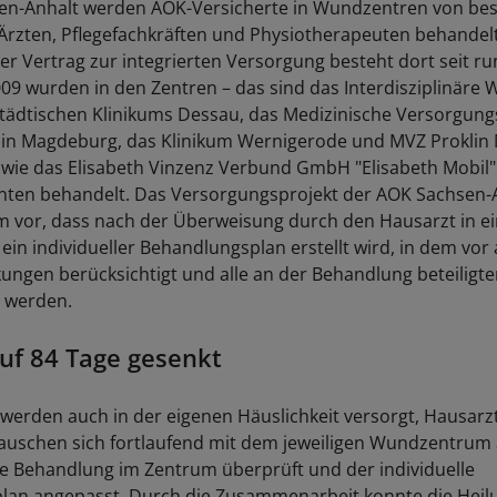
sen-Anhalt werden AOK-Versicherte in Wundzentren von be
n Ärzten, Pflegefachkräften und Physiotherapeuten behandelt
r Vertrag zur integrierten Versorgung besteht dort seit r
2009 wurden in den Zentren – das sind das Interdisziplinär
tädtischen Klinikums Dessau, das Medizinische Versorgun
in Magdeburg, das Klinikum Wernigerode und MVZ Proklin 
owie das Elisabeth Vinzenz Verbund GmbH "Elisabeth Mobil
enten behandelt. Das Versorgungsprojekt der AOK Sachsen-A
 vor, dass nach der Überweisung durch den Hausarzt in e
in individueller Behandlungsplan erstellt wird, in dem vor 
ngen berücksichtigt und alle an der Behandlung beteiligt
 werden.
uf 84 Tage gesenkt
 werden auch in der eigenen Häuslichkeit versorgt, Hausarz
tauschen sich fortlaufend mit dem jeweiligen Wundzentrum 
ie Behandlung im Zentrum überprüft und der individuelle
an angepasst. Durch die Zusammenarbeit konnte die Heilu