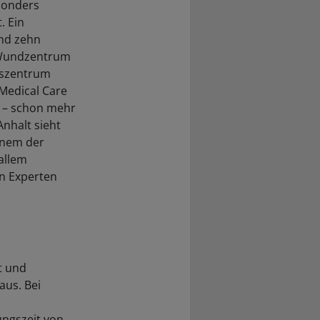
sonders
. Ein
und zehn
e Wundzentrum
gszentrum
Medical Care
" – schon mehr
nhalt sieht
inem der
allem
en Experten
t und
aus. Bei
ngszeit von