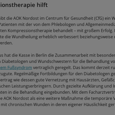
onstherapie hilft
reibt die AOK Nordost im Centrum für Gesundheit (CfG) ein
atienten mit der von dem Phlebologen und Allgemeinmedizi
lten Kompressionstherapie behandelt – mit großem Erfolg. 
nte die Wundheilung erheblich verbessert beziehungsweise
werden.
s hat die Kasse in Berlin die Zusammenarbeit mit besonde
en Diabetologen und Wundschwestern für die Behandlung vo
chem Fußsyndrom
vertraglich geregelt. Das kommt derzeit r
zugute. Regelmäßige Fortbildungen für den Diabetologen g
ertrag wie dessen gute Vernetzung mit Hausärzten, Gefäß
schen Leistungserbringern. Durch gezielte Aufklärung und 
ten in die Behandlung eingebunden. Mit dem Facharztvert
ie AOK Nordost als eine weitere Maßnahme die temporäre 
 mit chronischen Wunden in deren eigener Häuslichkeit ger