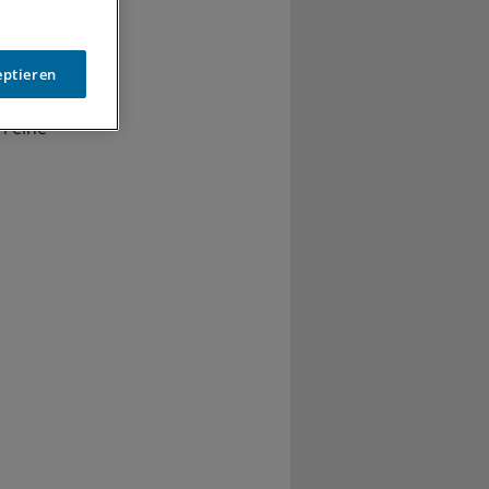
r eine bessere
esellschaft
chkräften
eptieren
eiterem
h eine