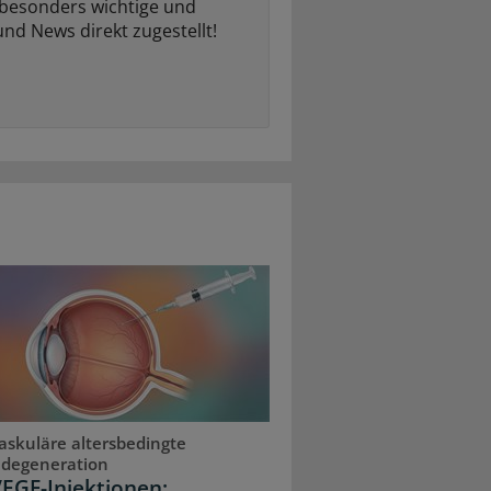
 besonders wichtige und
und News direkt zugestellt!
skuläre altersbedingte
degeneration
VEGF-Injektionen: