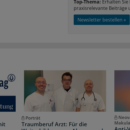
Top-Thema:
Erhalten Sie
praxisrelevante Beiträge 
Newsletter bestellen »
Neova
Porträt
Makula
it
Traumberuf Arzt: Für die
Anti-