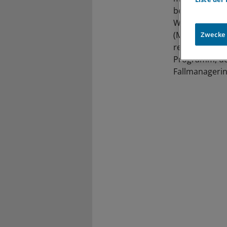
beispielsweis
Wundversorgu
(MMG) mamedic
Zwecke
regelmäßige Q
Programm, de
Fallmanagerin