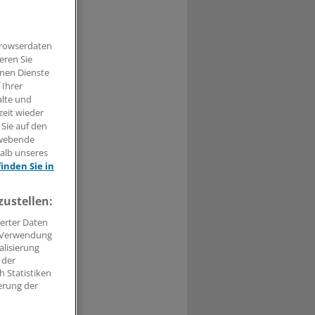
starken
in ganz
Browserdaten
eren Sie
hnen Dienste
 Ihrer
alte und
zeit wieder
 Sie auf den
hwebende
halb unseres
finden Sie in
zustellen:
samt bessere
erter Daten
die
. Verwendung
ischen Wunden
alisierung
 der
 Statistiken
erung der
chen Wunden
ismar