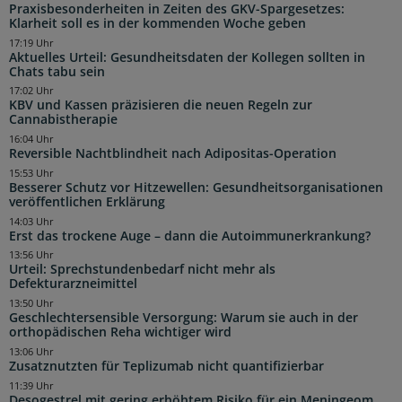
Praxisbesonderheiten in Zeiten des GKV-Spargesetzes:
Klarheit soll es in der kommenden Woche geben
17:19 Uhr
Aktuelles Urteil: Gesundheitsdaten der Kollegen sollten in
Chats tabu sein
17:02 Uhr
KBV und Kassen präzisieren die neuen Regeln zur
Cannabistherapie
16:04 Uhr
Reversible Nachtblindheit nach Adipositas-Operation
15:53 Uhr
Besserer Schutz vor Hitzewellen: Gesundheitsorganisationen
veröffentlichen Erklärung
14:03 Uhr
Erst das trockene Auge – dann die Autoimmunerkrankung?
13:56 Uhr
Urteil: Sprechstundenbedarf nicht mehr als
Defekturarzneimittel
13:50 Uhr
Geschlechtersensible Versorgung: Warum sie auch in der
orthopädischen Reha wichtiger wird
13:06 Uhr
Zusatznutzten für Teplizumab nicht quantifizierbar
11:39 Uhr
Desogestrel mit gering erhöhtem Risiko für ein Meningeom