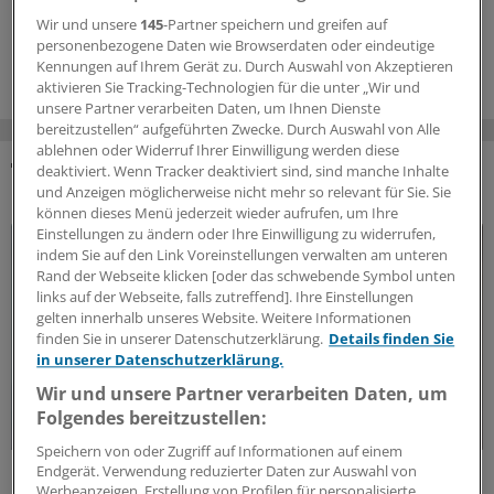
Karzinom. Nun gibt es erste Ergebnisse.
Wir und unsere
145
-Partner speichern und greifen auf
personenbezogene Daten wie Browserdaten oder eindeutige
18.06.2026
Kennungen auf Ihrem Gerät zu. Durch Auswahl von Akzeptieren
aktivieren Sie Tracking-Technologien für die unter „Wir und
unsere Partner verarbeiten Daten, um Ihnen Dienste
bereitzustellen“ aufgeführten Zwecke. Durch Auswahl von Alle
ablehnen oder Widerruf Ihrer Einwilligung werden diese
deaktiviert. Wenn Tracker deaktiviert sind, sind manche Inhalte
DAS KÖNNTE SIE AUCH INTERESSIEREN
und Anzeigen möglicherweise nicht mehr so relevant für Sie. Sie
können dieses Menü jederzeit wieder aufrufen, um Ihre
Einstellungen zu ändern oder Ihre Einwilligung zu widerrufen,
indem Sie auf den Link Voreinstellungen verwalten am unteren
Rand der Webseite klicken [oder das schwebende Symbol unten
links auf der Webseite, falls zutreffend]. Ihre Einstellungen
gelten innerhalb unseres Website. Weitere Informationen
finden Sie in unserer Datenschutzerklärung.
Details finden Sie
in unserer Datenschutzerklärung.
Wir und unsere Partner verarbeiten Daten, um
Folgendes bereitzustellen:
Speichern von oder Zugriff auf Informationen auf einem
Endgerät. Verwendung reduzierter Daten zur Auswahl von
Fatal verkannt
Werbeanzeigen. Erstellung von Profilen für personalisierte