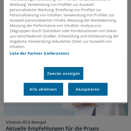
Vitamin-B12-Mangel frühzeitig behandeln!
Werbung. Verwendung von Profilen zur Auswahl
Müdigkeit und Erschöpfung sind meist die ersten
personalisierter Werbung. Erstellung von Profilen zur
Personalisierung von Inhalten. Verwendung von Profilen zur
Symptome eines Vitamin-B12-Mangels. Wird nicht
Auswahl personalisierter Inhalte. Messung der Werbeleistung.
rechtzeitig behandelt, drohen mitunter
Messung der Performance von Inhalten. Analyse von
schwerwiegende Folgen.
Lesen Sie hier Aktuelles zur
Zielgruppen durch Statistiken oder Kombinationen von Daten
Therapie.
aus verschiedenen Quellen. Entwicklung und Verbesserung der
Angebote. Verwendung reduzierter Daten zur Auswahl von
ANZEIGE
|
WÖRWAG Pharma GmbH & Co. KG
Inhalten.
Liste der Partner (Lieferanten)
Zwecke anzeigen
Alle ablehnen
Akzeptieren
Vitamin-B12-Mangel
Aktuelle Empfehlungen für die Praxis