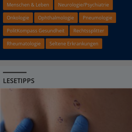
Menschen & Leben
Neurologie/Psychiatrie
Onkologie
Ophthalmologie
Pneumologie
PolitKompass Gesundheit
Rechtssplitter
Rheumatologie
Seltene Erkrankungen
LESETIPPS