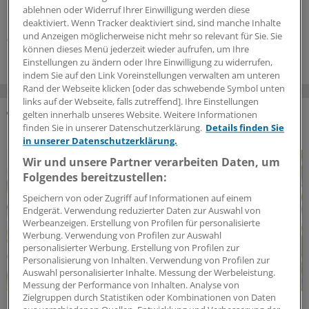
untersucht, ob man auch mit geringeren als den
ablehnen oder Widerruf Ihrer Einwilligung werden diese
Standarddosen zum Ziel gelangt.
deaktiviert. Wenn Tracker deaktiviert sind, sind manche Inhalte
und Anzeigen möglicherweise nicht mehr so relevant für Sie. Sie
04.08.2026
können dieses Menü jederzeit wieder aufrufen, um Ihre
Einstellungen zu ändern oder Ihre Einwilligung zu widerrufen,
indem Sie auf den Link Voreinstellungen verwalten am unteren
Rand der Webseite klicken [oder das schwebende Symbol unten
links auf der Webseite, falls zutreffend]. Ihre Einstellungen
gelten innerhalb unseres Website. Weitere Informationen
finden Sie in unserer Datenschutzerklärung.
Details finden Sie
DAS KÖNNTE SIE AUCH INTERESSIEREN
in unserer Datenschutzerklärung.
Wir und unsere Partner verarbeiten Daten, um
Folgendes bereitzustellen:
Speichern von oder Zugriff auf Informationen auf einem
Endgerät. Verwendung reduzierter Daten zur Auswahl von
Werbeanzeigen. Erstellung von Profilen für personalisierte
Werbung. Verwendung von Profilen zur Auswahl
personalisierter Werbung. Erstellung von Profilen zur
Personalisierung von Inhalten. Verwendung von Profilen zur
Auswahl personalisierter Inhalte. Messung der Werbeleistung.
Messung der Performance von Inhalten. Analyse von
Zielgruppen durch Statistiken oder Kombinationen von Daten
Lebensqualität zurückgewinnen