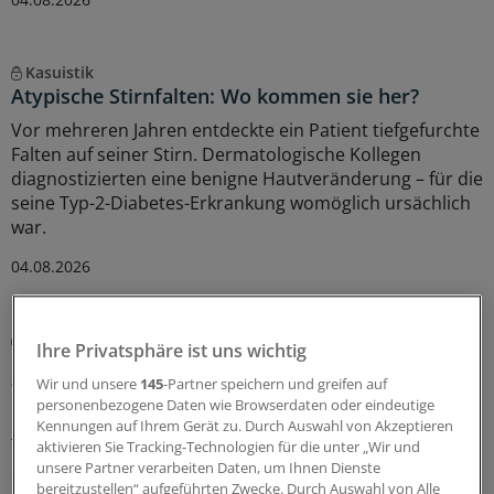
Kasuistik
Atypische Stirnfalten: Wo kommen sie her?
Vor mehreren Jahren entdeckte ein Patient tiefgefurchte
Falten auf seiner Stirn. Dermatologische Kollegen
diagnostizierten eine benigne Hautveränderung – für die
seine Typ-2-Diabetes-Erkrankung womöglich ursächlich
war.
04.08.2026
Therapie der Psoriasis
Ihre Privatsphäre ist uns wichtig
Dosisreduktion von IL-17- und IL-23-Blockern
Wir und unsere
145
-Partner speichern und greifen auf
funktioniert
personenbezogene Daten wie Browserdaten oder eindeutige
IL-17 und IL-23-Inhibitoren sind hochwirksam in der
Kennungen auf Ihrem Gerät zu. Durch Auswahl von Akzeptieren
Therapie von Patienten mit mäßiger bis schwerer
aktivieren Sie Tracking-Technologien für die unter „Wir und
unsere Partner verarbeiten Daten, um Ihnen Dienste
Schuppenflechte, aber auch teuer. Ein Team hat
bereitzustellen“ aufgeführten Zwecke. Durch Auswahl von Alle