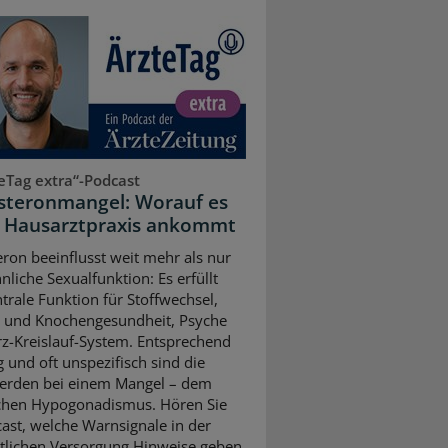
eTag extra“-Podcast
steronmangel: Worauf es
r Hausarztpraxis ankommt
eron beeinflusst weit mehr als nur
nliche Sexualfunktion: Es erfüllt
ntrale Funktion für Stoffwechsel,
 und Knochengesundheit, Psyche
z-Kreislauf-System. Entsprechend
ig und oft unspezifisch sind die
erden bei einem Mangel – dem
chen Hypogonadismus. Hören Sie
ast, welche Warnsignale in der
tlichen Versorgung Hinweise geben