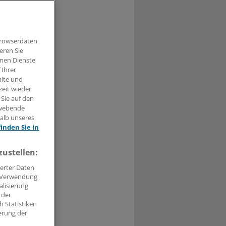
ierefraktärer
Browserdaten
eren Sie
hnen Dienste
 Ihrer
alte und
t haben.
zeit wieder
 Sie auf den
n »
hwebende
halb unseres
finden Sie in
zustellen:
erter Daten
. Verwendung
alisierung
 der
 Statistiken
erung der