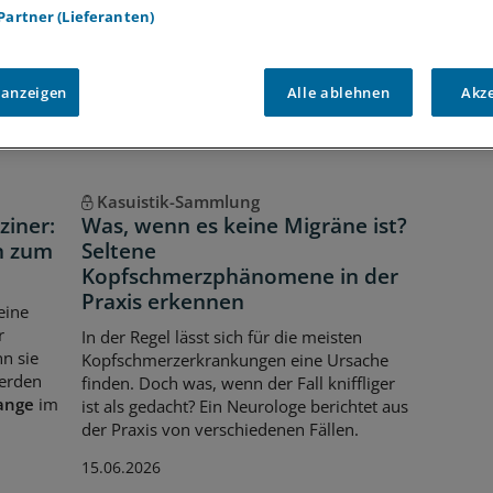
Voraussetzungen für den Zugang
 Partner (Lieferanten)
 anzeigen
Alle ablehnen
Akz
Kasuistik-Sammlung
iner:
Was, wenn es keine Migräne ist?
n zum
Seltene
Kopfschmerzphänomene in der
Praxis erkennen
eine
r
In der Regel lässt sich für die meisten
n sie
Kopfschmerzerkrankungen eine Ursache
werden
finden. Doch was, wenn der Fall kniffliger
ange
im
ist als gedacht? Ein Neurologe berichtet aus
der Praxis von verschiedenen Fällen.
15.06.2026