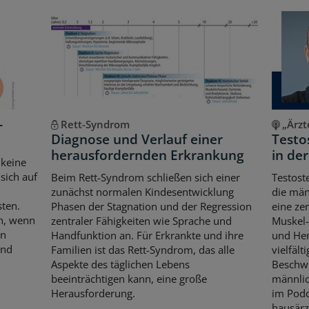
-
Rett-Syndrom
„Ärzt
Diagnose und Verlauf einer
Testo
herausfordernden Erkrankung
in de
 keine
sich auf
Beim Rett-Syndrom schließen sich einer
Testost
zunächst normalen Kindesentwicklung
die män
sten.
Phasen der Stagnation und der Regression
eine ze
ch, wenn
zentraler Fähigkeiten wie Sprache und
Muskel-
en
Handfunktion an. Für Erkrankte und ihre
und Her
und
Familien ist das Rett-Syndrom, das alle
vielfält
Aspekte des täglichen Lebens
Beschw
beeinträchtigen kann, eine große
männli
Herausforderung.
im Podc
hausärz