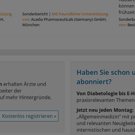
können 
frühzeit
tützung
Sonderbericht
|
Mit freundlicher Unterstützung
bH,
von:
Acadia Pharmaceuticals (Germany) GmbH,
Sonderbe
München
von:
Bes
Haben Sie schon 
abonniert?
n
erhalten Ärzte und
beiter der
Von Diabetologie bis E-H
auf mehr Hintergründe,
praxisrelevanten Themen
Jetzt neu jeden Montag:
Kostenlos registrieren »
„Allgemeinmedizin“ mit p
und relevanten Neuigkei
internistischen und hausä