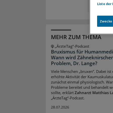
Liste der
Zwecke
MEHR ZUM THEMA
„ÄrzteTag“-Podcast
Bruxismus für Humanmediz
Wann wird Zähneknirsche
Problem, Dr. Lange?
Viele Menschen „bruxen“. Dabei ist 
erhöhte Aktivität der Kaumuskulatu
zunächst einmal physiologisch. Wan
Probleme bereitet und behandelt 
sollte, erklärt
Zahnarzt Matthias L
„ÄrzteTag“-Podcast.
28.07.2026