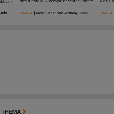
werden
dies für die MS-Therapie bedeuten könnte.
ektiven
 GmbH
ANZEIGE
|
Merck Healthcare Germany GmbH
ANZEIGE
 THEMA