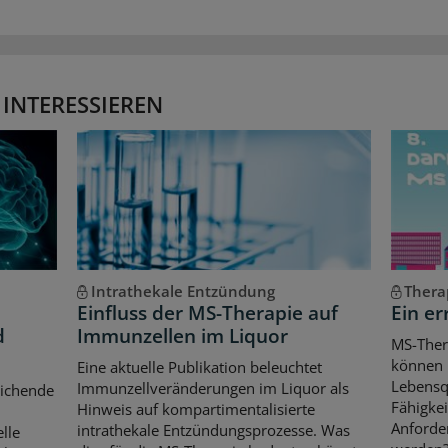
 INTERESSIEREN
Intrathekale Entzündung
Thera
Einfluss der MS-Therapie auf
Ein er
d
Immunzellen im Liquor
MS-Ther
können l
Eine aktuelle Publikation beleuchtet
Lebensqu
Immunzellveränderungen im Liquor als
eichende
Fähigkei
Hinweis auf kompartimentalisierte
d
Anforde
intrathekale Entzündungsprozesse. Was
lle