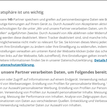
liert den Nervus occipitalis. Das hilft Patienten mit therap
vatsphäre ist uns wichtig
igräne.
nsere
145
-Partner speichern und greifen auf personenbezogene Daten wie 
utige Kennungen auf Ihrem Gerät zu. Durch Auswahl von Akzeptieren aktivi
 Leserin, lieber Leser,
echnologien für die unter „Wir und unsere Partner verarbeiten Daten, um I
ellen“ aufgeführten Zwecke. Durch Auswahl von Alle ablehnen oder Widerruf
ng werden diese deaktiviert. Wenn Tracker deaktiviert sind, sind manche Inh
tändigen Beitrag können Sie lesen, sobald Sie sich eingelogg
öglicherweise nicht mehr so relevant für Sie. Sie können dieses Menü jeder
um Ihre Einstellungen zu ändern oder Ihre Einwilligung zu widerrufen, indem
Jetzt anmelden »
Kostenlos registriere
nstellungen verwalten am unteren Rand der Webseite klicken [oder das sc
en links auf der Webseite, falls zutreffend]. Ihre Einstellungen gelten inner
 vergessen?
eitere Informationen finden Sie in unserer Datenschutzerklärung.
Details 
es Problem beim Login?
Datenschutzerklärung.
 unsere Partner verarbeiten Daten, um Folgendes bereit
dung ist mit wenigen Klicks erledigt und kostenlos.
von oder Zugriff auf Informationen auf einem Endgerät. Verwendung reduzi
teile des kostenlosen Login:
l von Werbeanzeigen. Erstellung von Profilen für personalisierte Werbung
en zur Auswahl personalisierter Werbung. Erstellung von Profilen zur Person
r
Analysen, Hintergründe und Infografiken
en. Verwendung von Profilen zur Auswahl personalisierter Inhalte. Messung
usive
Interviews und Praxis-Tipps
ung. Messung der Performance von Inhalten. Analyse von Zielgruppen durch
iff auf alle
medizinischen Berichte und Kommentare
inationen von Daten aus verschiedenen Quellen. Entwicklung und Verbess
 Verwendung reduzierter Daten zur Auswahl von Inhalten.