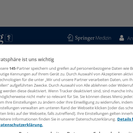
An
swissen
Podcasts
Specials
Kooperationen
Regionen
vatsphäre ist uns wichtig
Infektionen
AIDS / HIV
nsere
145
-Partner speichern und greifen auf personenbezogene Daten wie 
utige Kennungen auf Ihrem Gerät zu. Durch Auswahl von Akzeptieren aktivi
echnologien für die unter „Wir und unsere Partner verarbeiten Daten, um I
ellen“ aufgeführten Zwecke. Durch Auswahl von Alle ablehnen oder Widerruf
ng werden diese deaktiviert. Wenn Tracker deaktiviert sind, sind manche Inh
öglicherweise nicht mehr so relevant für Sie. Sie können dieses Menü jeder
um Ihre Einstellungen zu ändern oder Ihre Einwilligung zu widerrufen, indem
nstellungen verwalten am unteren Rand der Webseite klicken [oder das sc
 auf eine HIV-Infektion hindeuten?
en links auf der Webseite, falls zutreffend]. Ihre Einstellungen gelten inner
eitere Informationen finden Sie in unserer Datenschutzerklärung.
Details 
Datenschutzerklärung.