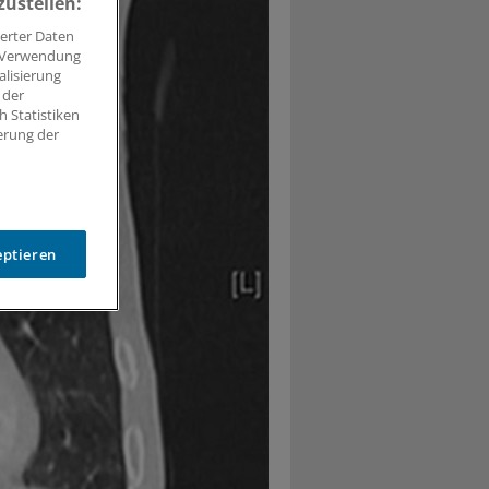
zustellen:
erter Daten
. Verwendung
alisierung
 der
 Statistiken
erung der
eptieren