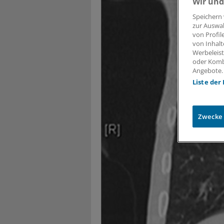
Wir und
Speichern 
zur Auswah
von Profil
von Inhalt
Werbeleist
oder Komb
Angebote.
Liste der
Zwecke