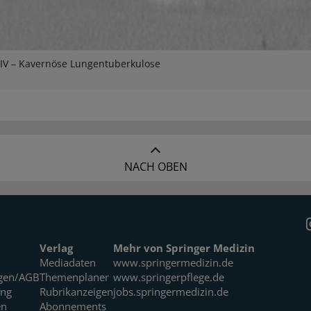
HIV – Kavernöse Lungentuberkulose
NACH OBEN
Verlag
Mehr von Springer Medizin
Mediadaten
www.springermedizin.de
gen/AGB
Themenplaner
www.springerpflege.de
ung
Rubrikanzeigen
jobs.springermedizin.de
en
Abonnements