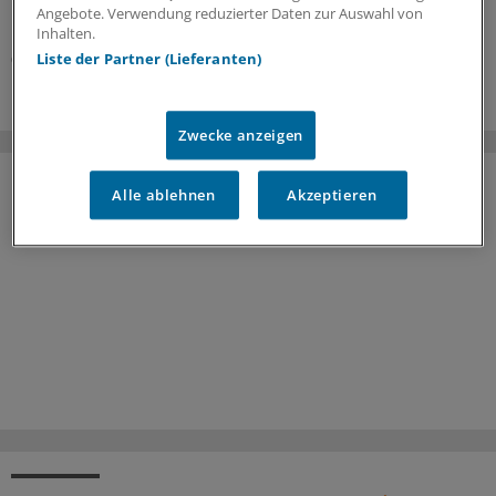
Versorgung auf weniger Kliniken.
Angebote. Verwendung reduzierter Daten zur Auswahl von
Kooperation
|
In Kooperation mit:
AOK-Bundesverband
Inhalten.
Liste der Partner (Lieferanten)
06.08.2026
Zwecke anzeigen
Alle ablehnen
Akzeptieren