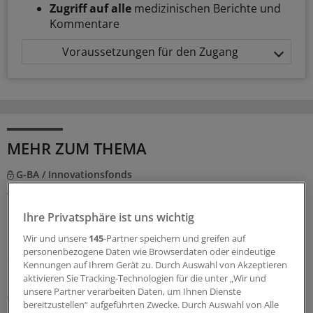
Zugriff auf alle
medizinischen Berichte und
Kommentare
Voraussetzungen für den Zugang
MEHR ZUM THEMA
G-BA / Innovationsfonds
App-basiertes Monitoring hilft Frauen mit
metastasiertem Brustkrebs
Ihre Privatsphäre ist uns wichtig
Der Innovationsausschuss beim Gemeinsamen
Wir und unsere
145
-Partner speichern und greifen auf
Bundesausschuss empfiehlt das Projekt „PRO B“ für
personenbezogene Daten wie Browserdaten oder eindeutige
einen Transfer in die Regelversorgung. Drei
Kennungen auf Ihrem Gerät zu. Durch Auswahl von Akzeptieren
Krankenkassen wollen dies schon vorher anbieten.
aktivieren Sie Tracking-Technologien für die unter „Wir und
unsere Partner verarbeiten Daten, um Ihnen Dienste
07.08.2026
bereitzustellen“ aufgeführten Zwecke. Durch Auswahl von Alle