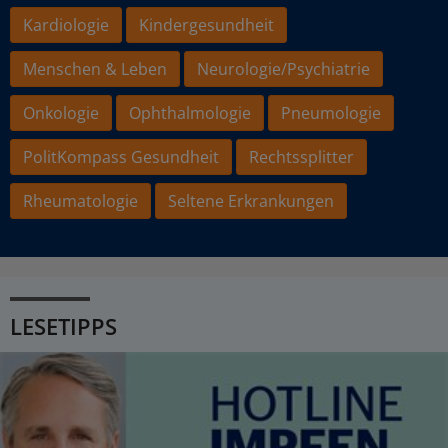
Kardiologie
Kindergesundheit
Menschen & Leben
Neurologie/Psychiatrie
Onkologie
Ophthalmologie
Pneumologie
PolitKompass Gesundheit
Rechtssplitter
Rheumatologie
Seltene Erkrankungen
LESETIPPS