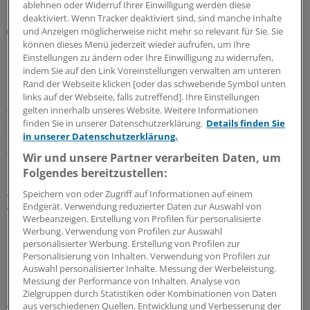
ablehnen oder Widerruf Ihrer Einwilligung werden diese
deaktiviert. Wenn Tracker deaktiviert sind, sind manche Inhalte
Rote Hand Brief
und Anzeigen möglicherweise nicht mehr so relevant für Sie. Sie
Desogestrel mit gering erhöhtem Risiko für ein
können dieses Menü jederzeit wieder aufrufen, um Ihre
Einstellungen zu ändern oder Ihre Einwilligung zu widerrufen,
Meningeom assoziiert
indem Sie auf den Link Voreinstellungen verwalten am unteren
Bei einer längerfristigen Einnahme von Desogestrel-
Rand der Webseite klicken [oder das schwebende Symbol unten
haltgen Arzneimitteln besteht ein gering erhöhtes Risiko
links auf der Webseite, falls zutreffend]. Ihre Einstellungen
gelten innerhalb unseres Website. Weitere Informationen
für das Auftreten eines Meningeoms. Darauf weisen die
finden Sie in unserer Datenschutzerklärung.
Details finden Sie
Zulassungsinhaber in einem Rote-Hand-Brief hin.
in unserer Datenschutzerklärung.
06.08.2026
Wir und unsere Partner verarbeiten Daten, um
Folgendes bereitzustellen:
Speichern von oder Zugriff auf Informationen auf einem
WIdO-Qualitätsmonitor 2026
Endgerät. Verwendung reduzierter Daten zur Auswahl von
Tumoroperationen: Mindestmengen
Werbeanzeigen. Erstellung von Profilen für personalisierte
beschleunigen die Zentralisierung der
Werbung. Verwendung von Profilen zur Auswahl
Krebsversorgung
personalisierter Werbung. Erstellung von Profilen zur
Personalisierung von Inhalten. Verwendung von Profilen zur
Der WIdO-Qualitätsmonitor 2026 weist für mehrere
Auswahl personalisierter Inhalte. Messung der Werbeleistung.
komplexe Tumoroperationen steigende Fallzahlen je
Messung der Performance von Inhalten. Analyse von
Zielgruppen durch Statistiken oder Kombinationen von Daten
Krankenhaus aus. Damit konzentriert sich die
aus verschiedenen Quellen. Entwicklung und Verbesserung der