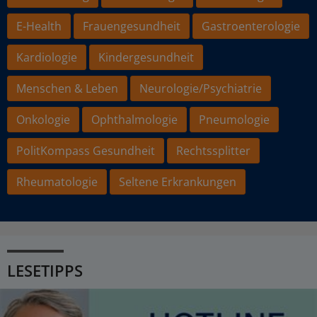
E-Health
Frauengesundheit
Gastroenterologie
Kardiologie
Kindergesundheit
Menschen & Leben
Neurologie/Psychiatrie
Onkologie
Ophthalmologie
Pneumologie
PolitKompass Gesundheit
Rechtssplitter
Rheumatologie
Seltene Erkrankungen
LESETIPPS