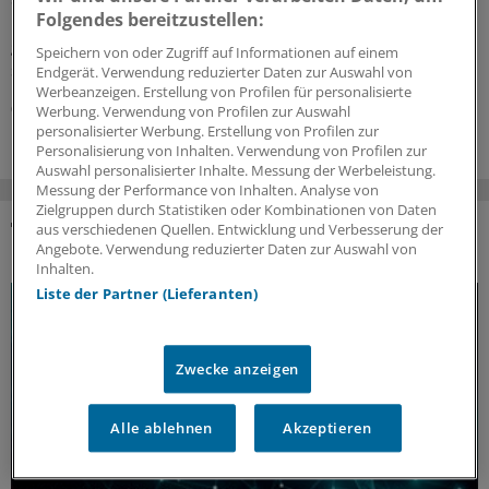
Folgendes bereitzustellen:
psychische und soziale Faktoren scheinen beim so
genannten High-Impact Chronic Pain eine Rolle zu
Speichern von oder Zugriff auf Informationen auf einem
spielen.
Endgerät. Verwendung reduzierter Daten zur Auswahl von
Werbeanzeigen. Erstellung von Profilen für personalisierte
05.08.2026
Werbung. Verwendung von Profilen zur Auswahl
personalisierter Werbung. Erstellung von Profilen zur
Personalisierung von Inhalten. Verwendung von Profilen zur
Auswahl personalisierter Inhalte. Messung der Werbeleistung.
Messung der Performance von Inhalten. Analyse von
Zielgruppen durch Statistiken oder Kombinationen von Daten
aus verschiedenen Quellen. Entwicklung und Verbesserung der
DAS KÖNNTE SIE AUCH INTERESSIEREN
Angebote. Verwendung reduzierter Daten zur Auswahl von
Inhalten.
Liste der Partner (Lieferanten)
Zwecke anzeigen
Alle ablehnen
Akzeptieren