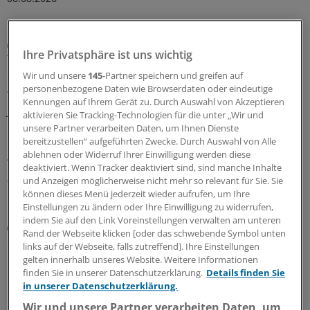
Gefahr meistens überschätzt
Ihre Privatsphäre ist uns wichtig
Thoraxschmerzen bei Kindern haben laut Analyse
selten kardiale Ursachen
Wir und unsere
145
-Partner speichern und greifen auf
personenbezogene Daten wie Browserdaten oder eindeutige
Wird der Rettungsdienst gerufen, weil ein Kind oder ein
Kennungen auf Ihrem Gerät zu. Durch Auswahl von Akzeptieren
Jugendlicher plötzlich unter Thoraxschmerzen leidet, ist
aktivieren Sie Tracking-Technologien für die unter „Wir und
die Ursache meistens gutartig und selten kardialen
unsere Partner verarbeiten Daten, um Ihnen Dienste
Ursprungs. Auffällige Vitalparameter sind jedoch ein
bereitzustellen“ aufgeführten Zwecke. Durch Auswahl von Alle
ablehnen oder Widerruf Ihrer Einwilligung werden diese
Alarmzeichen.
deaktiviert. Wenn Tracker deaktiviert sind, sind manche Inhalte
05.08.2026
und Anzeigen möglicherweise nicht mehr so relevant für Sie. Sie
können dieses Menü jederzeit wieder aufrufen, um Ihre
Einstellungen zu ändern oder Ihre Einwilligung zu widerrufen,
indem Sie auf den Link Voreinstellungen verwalten am unteren
HICP-Prävalenz untersucht
Rand der Webseite klicken [oder das schwebende Symbol unten
So verbreitet sind chronische Schmerzen in
links auf der Webseite, falls zutreffend]. Ihre Einstellungen
Deutschland
gelten innerhalb unseres Website. Weitere Informationen
finden Sie in unserer Datenschutzerklärung.
Details finden Sie
Rund 7 Prozent der Bundesbürgerinnen und Bürger
in unserer Datenschutzerklärung.
über 16 Jahre haben einer Studie zufolge chronische
Wir und unsere Partner verarbeiten Daten, um
Schmerzen, die den Alltag stark beeinträchtigen. Auch