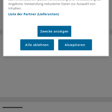
Versorgung auf weniger Kliniken.
Angebote. Verwendung reduzierter Daten zur Auswahl von
Kooperation
|
In Kooperation mit:
AOK-Bundesverband
Inhalten.
06.08.2026
Liste der Partner (Lieferanten)
Zwecke anzeigen
Alle ablehnen
Akzeptieren