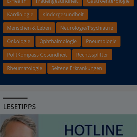
E-Health
Frauengesundheit
Gastroenterologie
Kardiologie
Kindergesundheit
Menschen & Leben
Neurologie/Psychiatrie
Onkologie
Ophthalmologie
Pneumologie
PolitKompass Gesundheit
Rechtssplitter
Rheumatologie
Seltene Erkrankungen
LESETIPPS