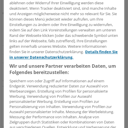
ablehnen oder Widerruf Ihrer Einwilligung werden diese
deaktiviert. Wenn Tracker deaktiviert sind, sind manche Inhalte
Rote Hand Brief
und Anzeigen möglicherweise nicht mehr so relevant für Sie. Sie
Desogestrel mit gering erhöhtem Risiko für ein
können dieses Menü jederzeit wieder aufrufen, um Ihre
Meningeom assoziiert
Einstellungen zu ändern oder Ihre Einwilligung zu widerrufen,
indem Sie auf den Link Voreinstellungen verwalten am unteren
Bei einer längerfristigen Einnahme von Desogestrel-
Rand der Webseite klicken [oder das schwebende Symbol unten
haltgen Arzneimitteln besteht ein gering erhöhtes Risiko
links auf der Webseite, falls zutreffend]. Ihre Einstellungen
für das Auftreten eines Meningeoms. Darauf weisen die
gelten innerhalb unseres Website. Weitere Informationen
finden Sie in unserer Datenschutzerklärung.
Details finden Sie
Zulassungsinhaber in einem Rote-Hand-Brief hin.
in unserer Datenschutzerklärung.
06.08.2026
Wir und unsere Partner verarbeiten Daten, um
Folgendes bereitzustellen:
Speichern von oder Zugriff auf Informationen auf einem
WIdO-Qualitätsmonitor 2026
Endgerät. Verwendung reduzierter Daten zur Auswahl von
Tumoroperationen: Mindestmengen
Werbeanzeigen. Erstellung von Profilen für personalisierte
beschleunigen die Zentralisierung der
Werbung. Verwendung von Profilen zur Auswahl
Krebsversorgung
personalisierter Werbung. Erstellung von Profilen zur
Personalisierung von Inhalten. Verwendung von Profilen zur
Der WIdO-Qualitätsmonitor 2026 weist für mehrere
Auswahl personalisierter Inhalte. Messung der Werbeleistung.
komplexe Tumoroperationen steigende Fallzahlen je
Messung der Performance von Inhalten. Analyse von
Krankenhaus aus. Damit konzentriert sich die
Zielgruppen durch Statistiken oder Kombinationen von Daten
aus verschiedenen Quellen. Entwicklung und Verbesserung der