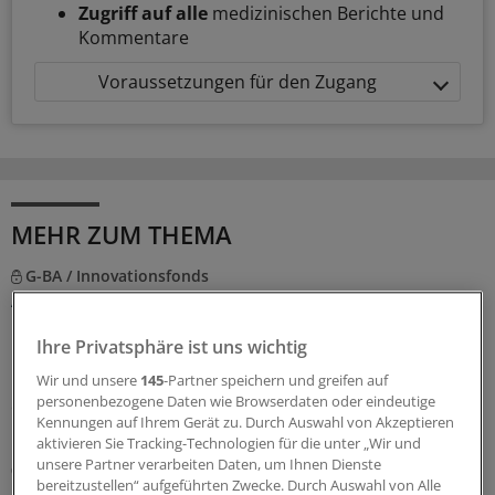
Zugriff auf alle
medizinischen Berichte und
Kommentare
Voraussetzungen für den Zugang
MEHR ZUM THEMA
G-BA / Innovationsfonds
App-basiertes Monitoring hilft Frauen mit
metastasiertem Brustkrebs
Ihre Privatsphäre ist uns wichtig
Der Innovationsausschuss beim Gemeinsamen
Bundesausschuss empfiehlt das Projekt „PRO B“ für
Wir und unsere
145
-Partner speichern und greifen auf
personenbezogene Daten wie Browserdaten oder eindeutige
einen Transfer in die Regelversorgung. Drei
Kennungen auf Ihrem Gerät zu. Durch Auswahl von Akzeptieren
Krankenkassen wollen dies schon vorher anbieten.
aktivieren Sie Tracking-Technologien für die unter „Wir und
unsere Partner verarbeiten Daten, um Ihnen Dienste
07.08.2026
bereitzustellen“ aufgeführten Zwecke. Durch Auswahl von Alle