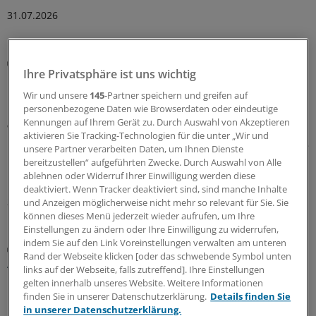
31.07.2026
Kasuistik
Ihre Privatsphäre ist uns wichtig
Harnverhalt und Zeichen eines Herzinfarkts im
EKG: Was dahinter steckte
Wir und unsere
145
-Partner speichern und greifen auf
personenbezogene Daten wie Browserdaten oder eindeutige
Ein anschwellender Unterbauch, Probleme beim
Kennungen auf Ihrem Gerät zu. Durch Auswahl von Akzeptieren
Wasserlassen, eine Hyperkaliämie und ein
aktivieren Sie Tracking-Technologien für die unter „Wir und
besorgniserregender Befund im EKG. Was diese Befunde
unsere Partner verarbeiten Daten, um Ihnen Dienste
miteinander zu tun haben? Die Erklärung liefert ein
bereitzustellen“ aufgeführten Zwecke. Durch Auswahl von Alle
Fallbericht aus Dallas.
ablehnen oder Widerruf Ihrer Einwilligung werden diese
deaktiviert. Wenn Tracker deaktiviert sind, sind manche Inhalte
29.07.2026
und Anzeigen möglicherweise nicht mehr so relevant für Sie. Sie
können dieses Menü jederzeit wieder aufrufen, um Ihre
Einstellungen zu ändern oder Ihre Einwilligung zu widerrufen,
indem Sie auf den Link Voreinstellungen verwalten am unteren
Praxis-Tipps
Rand der Webseite klicken [oder das schwebende Symbol unten
Ältere Menschen auf Reisen: Weshalb das
links auf der Webseite, falls zutreffend]. Ihre Einstellungen
Blutdruckmittel gern mal reduziert werden darf
gelten innerhalb unseres Website. Weitere Informationen
finden Sie in unserer Datenschutzerklärung.
Details finden Sie
Im Interview erklärt Tropenmediziner Tomas Jelinek, was
in unserer Datenschutzerklärung.