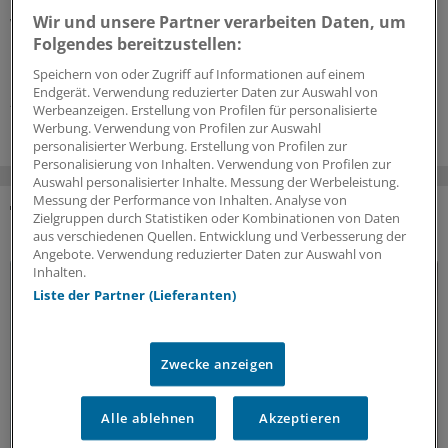
bei Reiseimpfungen für ältere Menschen zu beachten ist,
Wir und unsere Partner verarbeiten Daten, um
warum der Blutdruck im Urlaub lieber ein klein wenig
Folgendes bereitzustellen:
höher sein sollte, und weshalb die Reiseberatung für die
Durchimpfungsrate so wichtig ist.
Speichern von oder Zugriff auf Informationen auf einem
Endgerät. Verwendung reduzierter Daten zur Auswahl von
24.07.2026
Werbeanzeigen. Erstellung von Profilen für personalisierte
Werbung. Verwendung von Profilen zur Auswahl
personalisierter Werbung. Erstellung von Profilen zur
Personalisierung von Inhalten. Verwendung von Profilen zur
Auswahl personalisierter Inhalte. Messung der Werbeleistung.
Messung der Performance von Inhalten. Analyse von
Zielgruppen durch Statistiken oder Kombinationen von Daten
DAS KÖNNTE SIE AUCH INTERESSIEREN
aus verschiedenen Quellen. Entwicklung und Verbesserung der
Angebote. Verwendung reduzierter Daten zur Auswahl von
Inhalten.
Liste der Partner (Lieferanten)
Zwecke anzeigen
Alle ablehnen
Akzeptieren