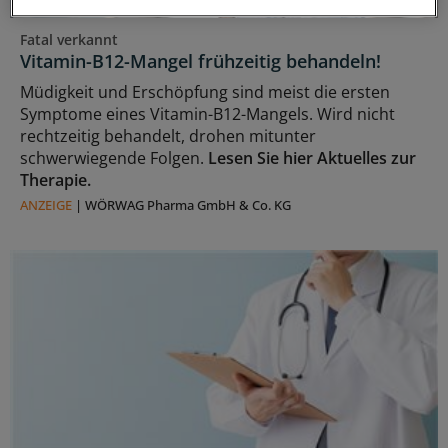
Fatal verkannt
Vitamin-B12-Mangel frühzeitig behandeln!
Müdigkeit und Erschöpfung sind meist die ersten
Symptome eines Vitamin-B12-Mangels. Wird nicht
rechtzeitig behandelt, drohen mitunter
schwerwiegende Folgen.
Lesen Sie hier Aktuelles zur
Therapie.
ANZEIGE
|
WÖRWAG Pharma GmbH & Co. KG