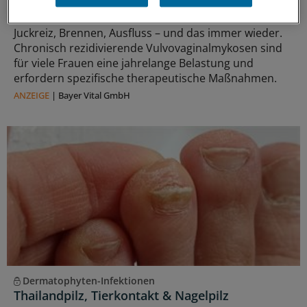
Chronisch rezidivierende Vulvovaginalmykosen
Juckreiz, Brennen, Ausfluss – und das immer wieder.
Chronisch rezidivierende Vulvovaginalmykosen sind
für viele Frauen eine jahrelange Belastung und
erfordern spezifische therapeutische Maßnahmen.
ANZEIGE
|
Bayer Vital GmbH
Dermatophyten-Infektionen
Thailandpilz, Tierkontakt & Nagelpilz