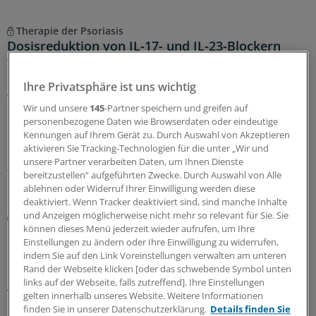
Therapie der Psoriasis
Dosisreduktion von IL-17- und IL-23-Blockern
funktioniert
IL-17 und IL-23-Inhibitoren sind hochwirksam in der
Ihre Privatsphäre ist uns wichtig
Therapie von Patienten mit mäßiger bis schwerer
Wir und unsere
145
-Partner speichern und greifen auf
Schuppenflechte, aber auch teuer. Ein Team hat
personenbezogene Daten wie Browserdaten oder eindeutige
untersucht, ob man auch mit geringeren als den
Kennungen auf Ihrem Gerät zu. Durch Auswahl von Akzeptieren
Standarddosen zum Ziel gelangt.
aktivieren Sie Tracking-Technologien für die unter „Wir und
unsere Partner verarbeiten Daten, um Ihnen Dienste
04.08.2026
bereitzustellen“ aufgeführten Zwecke. Durch Auswahl von Alle
ablehnen oder Widerruf Ihrer Einwilligung werden diese
deaktiviert. Wenn Tracker deaktiviert sind, sind manche Inhalte
und Anzeigen möglicherweise nicht mehr so relevant für Sie. Sie
Hausärztin gibt Tipps
können dieses Menü jederzeit wieder aufrufen, um Ihre
Darauf ist in der Kommunikation mit Skabies-
Einstellungen zu ändern oder Ihre Einwilligung zu widerrufen,
Patienten zu achten
indem Sie auf den Link Voreinstellungen verwalten am unteren
Bei der Behandlung von Personen mit Skabies sollte
Rand der Webseite klicken [oder das schwebende Symbol unten
links auf der Webseite, falls zutreffend]. Ihre Einstellungen
genug Zeit für die Aufklärung bleiben. Denn Betroffene
gelten innerhalb unseres Website. Weitere Informationen
sind oftmals überfordert mit den Details der Therapie.
finden Sie in unserer Datenschutzerklärung.
Details finden Sie