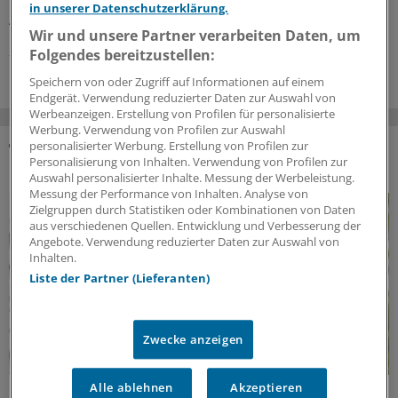
Hausärztin
Lisa Degener
erklärt im Interview mit der
in unserer Datenschutzerklärung.
Ärzte Zeitung, was beim Patientengespräch wichtig ist.
Wir und unsere Partner verarbeiten Daten, um
27.07.2026
Folgendes bereitzustellen:
Speichern von oder Zugriff auf Informationen auf einem
Endgerät. Verwendung reduzierter Daten zur Auswahl von
Werbeanzeigen. Erstellung von Profilen für personalisierte
Werbung. Verwendung von Profilen zur Auswahl
personalisierter Werbung. Erstellung von Profilen zur
Personalisierung von Inhalten. Verwendung von Profilen zur
DAS KÖNNTE SIE AUCH INTERESSIEREN
Auswahl personalisierter Inhalte. Messung der Werbeleistung.
Messung der Performance von Inhalten. Analyse von
Zielgruppen durch Statistiken oder Kombinationen von Daten
aus verschiedenen Quellen. Entwicklung und Verbesserung der
Angebote. Verwendung reduzierter Daten zur Auswahl von
Inhalten.
Liste der Partner (Lieferanten)
Zwecke anzeigen
Alle ablehnen
Akzeptieren
Lebensqualität zurückgewinnen