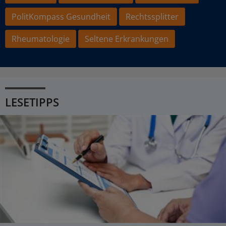
PolitKompass Gesundheit
Rechtssplitter
Rheumatologie
Seltene Erkrankungen
LESETIPPS