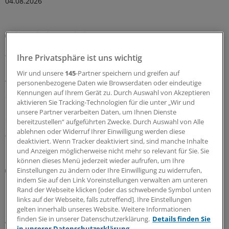
04.08.2026
Therapie der Psoriasis
Dosisreduktion von IL-17- und IL-23-Blockern
funktioniert
Ihre Privatsphäre ist uns wichtig
IL-17 und IL-23-Inhibitoren sind hochwirksam in der
Wir und unsere
145
-Partner speichern und greifen auf
personenbezogene Daten wie Browserdaten oder eindeutige
Therapie von Patienten mit mäßiger bis schwerer
Kennungen auf Ihrem Gerät zu. Durch Auswahl von Akzeptieren
Schuppenflechte, aber auch teuer. Ein Team hat
aktivieren Sie Tracking-Technologien für die unter „Wir und
untersucht, ob man auch mit geringeren als den
unsere Partner verarbeiten Daten, um Ihnen Dienste
Standarddosen zum Ziel gelangt.
bereitzustellen“ aufgeführten Zwecke. Durch Auswahl von Alle
ablehnen oder Widerruf Ihrer Einwilligung werden diese
04.08.2026
deaktiviert. Wenn Tracker deaktiviert sind, sind manche Inhalte
und Anzeigen möglicherweise nicht mehr so relevant für Sie. Sie
können dieses Menü jederzeit wieder aufrufen, um Ihre
Hausärztin gibt Tipps
Einstellungen zu ändern oder Ihre Einwilligung zu widerrufen,
Darauf ist in der Kommunikation mit Skabies-
indem Sie auf den Link Voreinstellungen verwalten am unteren
Rand der Webseite klicken [oder das schwebende Symbol unten
Patienten zu achten
links auf der Webseite, falls zutreffend]. Ihre Einstellungen
Bei der Behandlung von Personen mit Skabies sollte
gelten innerhalb unseres Website. Weitere Informationen
genug Zeit für die Aufklärung bleiben. Denn Betroffene
finden Sie in unserer Datenschutzerklärung.
Details finden Sie
in unserer Datenschutzerklärung.