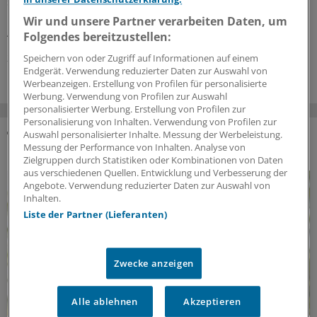
sind oftmals überfordert mit den Details der Therapie.
Hausärztin
Lisa Degener
erklärt im Interview mit der
Wir und unsere Partner verarbeiten Daten, um
Ärzte Zeitung, was beim Patientengespräch wichtig ist.
Folgendes bereitzustellen:
27.07.2026
Speichern von oder Zugriff auf Informationen auf einem
Endgerät. Verwendung reduzierter Daten zur Auswahl von
Werbeanzeigen. Erstellung von Profilen für personalisierte
Werbung. Verwendung von Profilen zur Auswahl
personalisierter Werbung. Erstellung von Profilen zur
Personalisierung von Inhalten. Verwendung von Profilen zur
Auswahl personalisierter Inhalte. Messung der Werbeleistung.
Messung der Performance von Inhalten. Analyse von
DAS KÖNNTE SIE AUCH INTERESSIEREN
Zielgruppen durch Statistiken oder Kombinationen von Daten
aus verschiedenen Quellen. Entwicklung und Verbesserung der
Angebote. Verwendung reduzierter Daten zur Auswahl von
Inhalten.
Liste der Partner (Lieferanten)
Zwecke anzeigen
Alle ablehnen
Akzeptieren