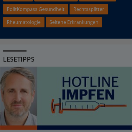
PolitKompass Gesundheit
Rechtssplitter
Rheumatologie
Seltene Erkrankungen
LESETIPPS