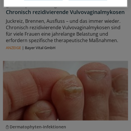
Lebensqualität zurückgewinnen
Chronisch rezidivierende Vulvovaginalmykosen
Juckreiz, Brennen, Ausfluss – und das immer wieder.
Chronisch rezidivierende Vulvovaginalmykosen sind
für viele Frauen eine jahrelange Belastung und
erfordern spezifische therapeutische Maßnahmen.
ANZEIGE
|
Bayer Vital GmbH
Dermatophyten-Infektionen