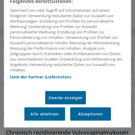
Folgendes bereitzustellen:
Kooperation
|
In Kooperation mit:
AOK-Bundesverband
06.08.2026
Speichern von oder Zugriff auf Informationen auf einem
Endgerät. Verwendung reduzierter Daten zur Auswahl von
Werbeanzeigen. Erstellung von Profilen für personalisierte
Werbung. Verwendung von Profilen zur Auswahl
personalisierter Werbung. Erstellung von Profilen zur
Personalisierung von Inhalten. Verwendung von Profilen zur
Auswahl personalisierter Inhalte. Messung der Werbeleistung.
DAS KÖNNTE SIE AUCH INTERESSIEREN
Messung der Performance von Inhalten. Analyse von
Zielgruppen durch Statistiken oder Kombinationen von Daten
aus verschiedenen Quellen. Entwicklung und Verbesserung der
Angebote. Verwendung reduzierter Daten zur Auswahl von
Inhalten.
Liste der Partner (Lieferanten)
Zwecke anzeigen
Alle ablehnen
Akzeptieren
Lebensqualität zurückgewinnen
Chronisch rezidivierende Vulvovaginalmykosen