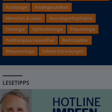
Kardiologie
Kindergesundheit
Menschen & Leben
Neurologie/Psychiatrie
Onkologie
Ophthalmologie
Pneumologie
PolitKompass Gesundheit
Rechtssplitter
Rheumatologie
Seltene Erkrankungen
LESETIPPS