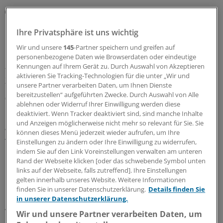
Rote Hand Brief
Desogestrel mit gering erhöhtem Risiko für ein
Meningeom assoziiert
Ihre Privatsphäre ist uns wichtig
Bei einer längerfristigen Einnahme von Desogestrel-
Wir und unsere
145
-Partner speichern und greifen auf
personenbezogene Daten wie Browserdaten oder eindeutige
haltgen Arzneimitteln besteht ein gering erhöhtes Risiko
Kennungen auf Ihrem Gerät zu. Durch Auswahl von Akzeptieren
für das Auftreten eines Meningeoms. Darauf weisen die
aktivieren Sie Tracking-Technologien für die unter „Wir und
Zulassungsinhaber in einem Rote-Hand-Brief hin.
unsere Partner verarbeiten Daten, um Ihnen Dienste
bereitzustellen“ aufgeführten Zwecke. Durch Auswahl von Alle
06.08.2026
ablehnen oder Widerruf Ihrer Einwilligung werden diese
deaktiviert. Wenn Tracker deaktiviert sind, sind manche Inhalte
und Anzeigen möglicherweise nicht mehr so relevant für Sie. Sie
WIdO-Qualitätsmonitor 2026
können dieses Menü jederzeit wieder aufrufen, um Ihre
Tumoroperationen: Mindestmengen
Einstellungen zu ändern oder Ihre Einwilligung zu widerrufen,
beschleunigen die Zentralisierung der
indem Sie auf den Link Voreinstellungen verwalten am unteren
Rand der Webseite klicken [oder das schwebende Symbol unten
Krebsversorgung
links auf der Webseite, falls zutreffend]. Ihre Einstellungen
Der WIdO-Qualitätsmonitor 2026 weist für mehrere
gelten innerhalb unseres Website. Weitere Informationen
komplexe Tumoroperationen steigende Fallzahlen je
finden Sie in unserer Datenschutzerklärung.
Details finden Sie
in unserer Datenschutzerklärung.
Krankenhaus aus. Damit konzentriert sich die
Versorgung auf weniger Kliniken.
Wir und unsere Partner verarbeiten Daten, um