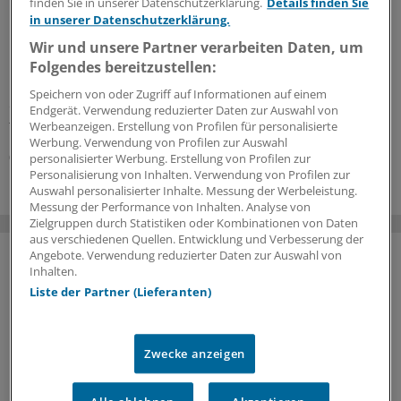
finden Sie in unserer Datenschutzerklärung.
Details finden Sie
Bereitschaftsdienst aus
in unserer Datenschutzerklärung.
Die KV Brandenburg liegt wegen der Poolärzte im
Wir und unsere Partner verarbeiten Daten, um
Bereitschaftsdienst im Clinch mit der
Folgendes bereitzustellen:
Rentenversicherung. Die Bundesregierung müsse
Speichern von oder Zugriff auf Informationen auf einem
endlich für die versprochene Klarstellung sorgen,
Endgerät. Verwendung reduzierter Daten zur Auswahl von
fordert die KV.
Werbeanzeigen. Erstellung von Profilen für personalisierte
Werbung. Verwendung von Profilen zur Auswahl
06.07.2026
personalisierter Werbung. Erstellung von Profilen zur
Personalisierung von Inhalten. Verwendung von Profilen zur
Auswahl personalisierter Inhalte. Messung der Werbeleistung.
Messung der Performance von Inhalten. Analyse von
Zielgruppen durch Statistiken oder Kombinationen von Daten
aus verschiedenen Quellen. Entwicklung und Verbesserung der
Angebote. Verwendung reduzierter Daten zur Auswahl von
Inhalten.
Liste der Partner (Lieferanten)
Zwecke anzeigen