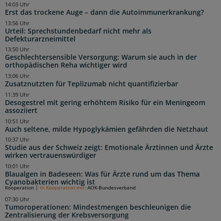
14:03 Uhr
Erst das trockene Auge – dann die Autoimmunerkrankung?
13:56 Uhr
Urteil: Sprechstundenbedarf nicht mehr als
Defekturarzneimittel
13:50 Uhr
Geschlechtersensible Versorgung: Warum sie auch in der
orthopädischen Reha wichtiger wird
13:06 Uhr
Zusatznutzten für Teplizumab nicht quantifizierbar
11:39 Uhr
Desogestrel mit gering erhöhtem Risiko für ein Meningeom
assoziiert
10:51 Uhr
Auch seltene, milde Hypoglykämien gefährden die Netzhaut
10:37 Uhr
Studie aus der Schweiz zeigt: Emotionale Ärztinnen und Ärzte
wirken vertrauenswürdiger
10:01 Uhr
Blaualgen in Badeseen: Was für Ärzte rund um das Thema
Cyanobakterien wichtig ist
Kooperation
|
In Kooperation mit:
AOK-Bundesverband
07:30 Uhr
Tumoroperationen: Mindestmengen beschleunigen die
Zentralisierung der Krebsversorgung