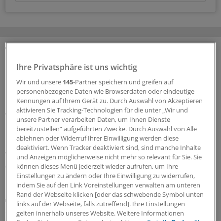
MEHR ZUM THEMA
Ihre Privatsphäre ist uns wichtig
Modellstudiengang Humanmedizin
Wir und unsere
145
-Partner speichern und greifen auf
Unimedizin Lausitz: Im Oktober starten die
personenbezogene Daten wie Browserdaten oder eindeutige
ersten Studenten
Kennungen auf Ihrem Gerät zu. Durch Auswahl von Akzeptieren
aktivieren Sie Tracking-Technologien für die unter „Wir und
Vor fünf Jahren legte eine Expertenkommission ihre
unsere Partner verarbeiten Daten, um Ihnen Dienste
Empfehlungen für eine neue Medizinische Universität in
bereitzustellen“ aufgeführten Zwecke. Durch Auswahl von Alle
Cottbus vor. Bald geht der Studienbetrieb los. Was ist
ablehnen oder Widerruf Ihrer Einwilligung werden diese
deaktiviert. Wenn Tracker deaktiviert sind, sind manche Inhalte
geplant?
und Anzeigen möglicherweise nicht mehr so relevant für Sie. Sie
03.08.2026
können dieses Menü jederzeit wieder aufrufen, um Ihre
Einstellungen zu ändern oder Ihre Einwilligung zu widerrufen,
indem Sie auf den Link Voreinstellungen verwalten am unteren
Rand der Webseite klicken [oder das schwebende Symbol unten
Rentenversicherung sieht abhängige Beschäftigung
links auf der Webseite, falls zutreffend]. Ihre Einstellungen
Sozialversicherungspflicht weiter ungeklärt: KV
gelten innerhalb unseres Website. Weitere Informationen
Brandenburg schließt Freelancer von