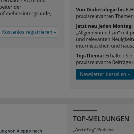
n
erhalten Ärzte und
beiter der
Von Diabetologie bis E-H
auf mehr Hintergründe,
praxisrelevanten Themen
Jetzt neu jeden Montag:
Kostenlos registrieren »
„Allgemeinmedizin“ mit p
und relevanten Neuigkei
internistischen und hausä
Top-Thema:
Erhalten Sie
praxisrelevante Beiträge 
Newsletter bestellen »
TOP-MELDUNGEN
„ÄrzteTag“-Podcast
dung von Aleppo nach