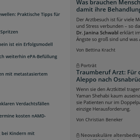
Was brauchen Mensch
damit ihre Behandlung
wellen: Praktische Tipps für
Der Arztbesuch ist für viele
und Stress verbunden – so das
 Spritzen
Dr. Janina Schwabl
erklärt i
Ängste so groß sind und was 
ein ist ein Erfolgsmodell
Von Bettina Kracht
sch weiterhin ePA-Befüllung
Porträt
Traumberuf Arzt: Für 
uen mit metastasiertem
Aleppo nach Osnabrü
Wenn sie den Arztkittel trage
Yaman Shehabi kaum auseina
sie Patienten nur im Doppelpa
unklaren Verdachtsfällen
einzige Herausforderung.
Termine kosten nAMD-
Von Christian Beneker
 bei Kindern mit
Neovaskuläre altersbedi