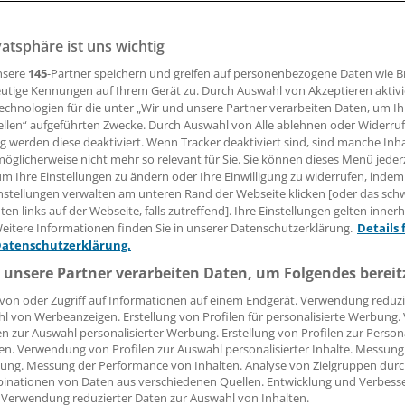
vatsphäre ist uns wichtig
usgesellschaft begrüßt den Beschluss. Nicht ohne Grund mi
angene Arbeit der Enquetekommission.
nsere
145
-Partner speichern und greifen auf personenbezogene Daten wie 
utige Kennungen auf Ihrem Gerät zu. Durch Auswahl von Akzeptieren aktivi
echnologien für die unter „Wir und unsere Partner verarbeiten Daten, um I
ellen“ aufgeführten Zwecke. Durch Auswahl von Alle ablehnen oder Widerruf
 Leserin, lieber Leser,
ng werden diese deaktiviert. Wenn Tracker deaktiviert sind, sind manche Inh
öglicherweise nicht mehr so relevant für Sie. Sie können dieses Menü jeder
tändigen Beitrag können Sie lesen, sobald Sie sich eingelogg
um Ihre Einstellungen zu ändern oder Ihre Einwilligung zu widerrufen, indem
nstellungen verwalten am unteren Rand der Webseite klicken [oder das sc
Jetzt anmelden »
Kostenlos registriere
en links auf der Webseite, falls zutreffend]. Ihre Einstellungen gelten inner
eitere Informationen finden Sie in unserer Datenschutzerklärung.
Details 
 vergessen?
Datenschutzerklärung.
es Problem beim Login?
 unsere Partner verarbeiten Daten, um Folgendes bereit
dung ist mit wenigen Klicks erledigt und kostenlos.
von oder Zugriff auf Informationen auf einem Endgerät. Verwendung reduzi
l von Werbeanzeigen. Erstellung von Profilen für personalisierte Werbung
teile des kostenlosen Login:
en zur Auswahl personalisierter Werbung. Erstellung von Profilen zur Person
en. Verwendung von Profilen zur Auswahl personalisierter Inhalte. Messung
r
Analysen, Hintergründe und Infografiken
ung. Messung der Performance von Inhalten. Analyse von Zielgruppen durch
usive
Interviews und Praxis-Tipps
inationen von Daten aus verschiedenen Quellen. Entwicklung und Verbess
 Verwendung reduzierter Daten zur Auswahl von Inhalten.
iff auf alle
medizinischen Berichte und Kommentare