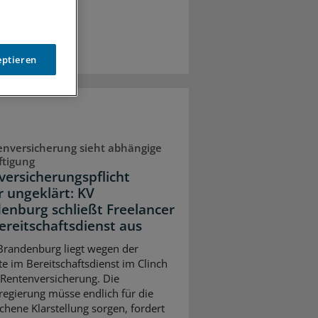
eptieren
nversicherung sieht abhängige
ftigung
lversicherungspflicht
r ungeklärt: KV
enburg schließt Freelancer
ereitschaftsdienst aus
Brandenburg liegt wegen der
te im Bereitschaftsdienst im Clinch
 Rentenversicherung. Die
egierung müsse endlich für die
chene Klarstellung sorgen, fordert