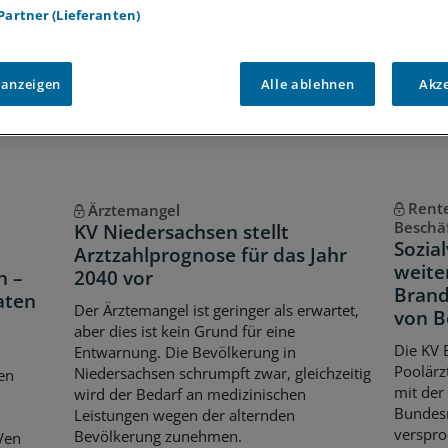
 Partner (Lieferanten)
Voraussetzungen für den Zugang
 anzeigen
Alle ablehnen
Akz
Rente
Ärztemangel
Beschä
KV Niedersachsen stellt
Sozia
Arztzahlprognose für das Jahr
weite
n –
2040 vor
Brand
aten
Der Ärztemangel ist geringer als erwartet,
von B
aber dies ist kein Grund für eine
Die KV 
Entwarnung. Die Bevölkerung in
Poolärz
Niedersachsen schrumpft zwar, gleichzeitig
en
mit der
wird der Bedarf an medizinischen
Bundesr
Leistungen wegen der alternden
verspro
Bevölkerung zunehmen.
Ven