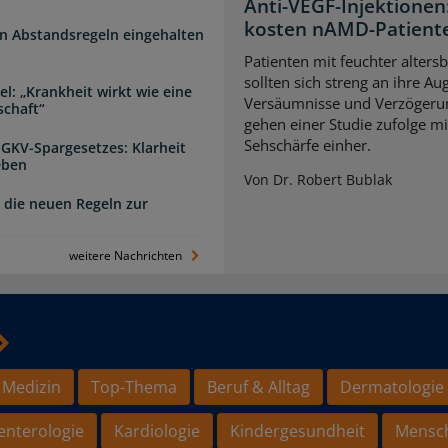
Anti-VEGF-Injektione
kosten nAMD-Patiente
n Abstandsregeln eingehalten
Patienten mit feuchter alter
sollten sich streng an ihre A
l: „Krankheit wirkt wie eine
Versäumnisse und Verzögerun
schaft“
gehen einer Studie zufolge mi
Sehschärfe einher.
 GKV-Spargesetzes: Klarheit
eben
Von Dr. Robert Bublak
 die neuen Regeln zur
weitere Nachrichten
 Medizin
Top-Thema
Beruf & Alltag
Dermatologie
enterologie
Kardiologie
Kindergesundheit
Mensc