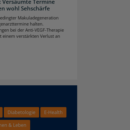
n: Versäumte Termine
n wohl Sehschärfe
sbedingter Makuladegeneration
ugenarzttermine halten.
gen bei der Anti-VEGF-Therapie
t einem verstärkten Verlust an
Diabetologie
E-Health
hen & Leben