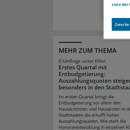
Liste der
Zwecke
MEHR ZUM THEMA
Umfrage unter KVen
Erstes Quartal mit
Entbudgetierung:
Auszahlungsquoten steige
besonders in den Stadtsta
Im ersten Quartal bringt die
Entbudgetierung vor allem den
Hausärztinnen und Hausärzten in d
Stadtstaaten die erhofft hohen
Auszahlungsquoten. Wie stark die
Honorarentwicklung in einzelnen K