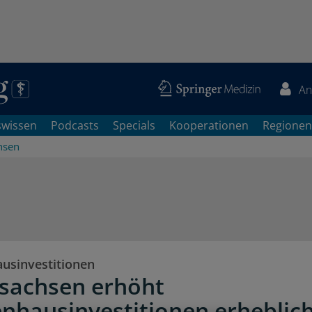
An
swissen
Podcasts
Specials
Kooperationen
Regionen
hsen
usinvestitionen
sachsen erhöht
nhausinvestitionen erheblic