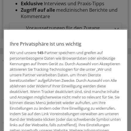
Exklusive
Interviews und Praxis-Tipps
Zugriff auf alle
medizinischen Berichte und
Kommentare
Voraussetzungen für den Zugang
Ihre Privatsphäre ist uns wichtig
Wir und unsere
145
-Partner speichern und greifen auf
personenbezogene Daten wie Browserdaten oder eindeutige
Kennungen auf Ihrem Gerät zu. Durch Auswahl von Akzeptieren
MEHR ZUM THEMA
aktivieren Sie Tracking-Technologien für die unter „Wir und
unsere Partner verarbeiten Daten, um Ihnen Dienste
Modellstudiengang Humanmedizin
bereitzustellen“ aufgeführten Zwecke. Durch Auswahl von Alle
Unimedizin Lausitz: Im Oktober starten die
ablehnen oder Widerruf Ihrer Einwilligung werden diese
ersten Studenten
deaktiviert. Wenn Tracker deaktiviert sind, sind manche Inhalte
und Anzeigen möglicherweise nicht mehr so relevant für Sie. Sie
Vor fünf Jahren legte eine Expertenkommission ihre
können dieses Menü jederzeit wieder aufrufen, um Ihre
Empfehlungen für eine neue Medizinische Universität in
Einstellungen zu ändern oder Ihre Einwilligung zu widerrufen,
Cottbus vor. Bald geht der Studienbetrieb los. Was ist
indem Sie auf den Link Voreinstellungen verwalten am unteren
Rand der Webseite klicken [oder das schwebende Symbol unten
geplant?
links auf der Webseite, falls zutreffend]. Ihre Einstellungen
gelten innerhalb unseres Website. Weitere Informationen
03.08.2026