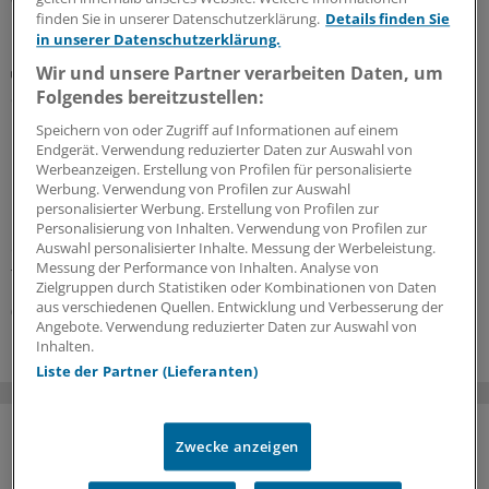
finden Sie in unserer Datenschutzerklärung.
Details finden Sie
in unserer Datenschutzerklärung.
Rentenversicherung sieht abhängige Beschäftigung
Wir und unsere Partner verarbeiten Daten, um
Sozialversicherungspflicht weiter ungeklärt: KV
Folgendes bereitzustellen:
Brandenburg schließt Freelancer von
Speichern von oder Zugriff auf Informationen auf einem
Bereitschaftsdienst aus
Endgerät. Verwendung reduzierter Daten zur Auswahl von
Werbeanzeigen. Erstellung von Profilen für personalisierte
Die KV Brandenburg liegt wegen der Poolärzte im
Werbung. Verwendung von Profilen zur Auswahl
Bereitschaftsdienst im Clinch mit der
personalisierter Werbung. Erstellung von Profilen zur
Rentenversicherung. Die Bundesregierung müsse
Personalisierung von Inhalten. Verwendung von Profilen zur
endlich für die versprochene Klarstellung sorgen,
Auswahl personalisierter Inhalte. Messung der Werbeleistung.
Messung der Performance von Inhalten. Analyse von
fordert die KV.
Zielgruppen durch Statistiken oder Kombinationen von Daten
aus verschiedenen Quellen. Entwicklung und Verbesserung der
06.07.2026
Angebote. Verwendung reduzierter Daten zur Auswahl von
Inhalten.
Liste der Partner (Lieferanten)
Zwecke anzeigen