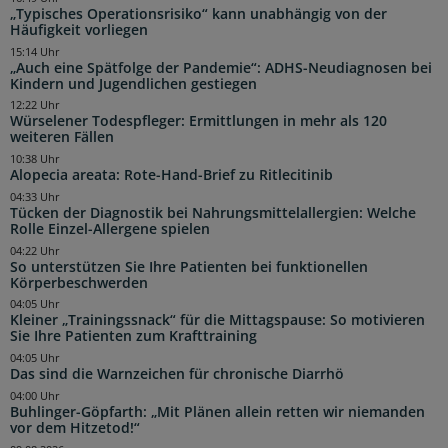
„Typisches Operationsrisiko“ kann unabhängig von der
Häufigkeit vorliegen
15:14 Uhr
„Auch eine Spätfolge der Pandemie“: ADHS-Neudiagnosen bei
Kindern und Jugendlichen gestiegen
12:22 Uhr
Würselener Todespfleger: Ermittlungen in mehr als 120
weiteren Fällen
10:38 Uhr
Alopecia areata: Rote-Hand-Brief zu Ritlecitinib
04:33 Uhr
Tücken der Diagnostik bei Nahrungsmittelallergien: Welche
Rolle Einzel-Allergene spielen
04:22 Uhr
So unterstützen Sie Ihre Patienten bei funktionellen
Körperbeschwerden
04:05 Uhr
Kleiner „Trainingssnack“ für die Mittagspause: So motivieren
Sie Ihre Patienten zum Krafttraining
04:05 Uhr
Das sind die Warnzeichen für chronische Diarrhö
04:00 Uhr
Buhlinger-Göpfarth: „Mit Plänen allein retten wir niemanden
vor dem Hitzetod!“