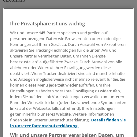
Bundesweites Trainingsprogramm gestartet
Ihre Privatsphäre ist uns wichtig
Acht Millionen Euro für bessere Kommunikation
in der Krebsmedizin
Wir und unsere
145
-Partner speichern und greifen auf
personenbezogene Daten wie Browserdaten oder eindeutige
Krebspatienten im Gespräch auffangen,
Kennungen auf Ihrem Gerät zu. Durch Auswahl von Akzeptieren
Therapiemöglichkeiten verständlich erklären: Dafür will
aktivieren Sie Tracking-Technologien für die unter „Wir und
das Programm „TrainKommOnko“ Ärztinnen und Ärzte
unsere Partner verarbeiten Daten, um Ihnen Dienste
bereitzustellen“ aufgeführten Zwecke. Durch Auswahl von Alle
fit machen. Als Kommunikationstrainer sollen sie ihr
ablehnen oder Widerruf Ihrer Einwilligung werden diese
Wissen dann an Kollegen weitergeben.
deaktiviert. Wenn Tracker deaktiviert sind, sind manche Inhalte
und Anzeigen möglicherweise nicht mehr so relevant für Sie. Sie
29.07.2026
können dieses Menü jederzeit wieder aufrufen, um Ihre
Einstellungen zu ändern oder Ihre Einwilligung zu widerrufen,
indem Sie auf den Link Voreinstellungen verwalten am unteren
Vertragsanpassung
Rand der Webseite klicken [oder das schwebende Symbol unten
Hausarztzentrierte Versorgung in Bayern: BKK
links auf der Webseite, falls zutreffend]. Ihre Einstellungen
und Hausärzteverband nehmen Honorar für
gelten innerhalb unseres Website. Weitere Informationen
PCM-Einsatz auf
finden Sie in unserer Datenschutzerklärung.
Details finden Sie
in unserer Datenschutzerklärung.
Auch in den HZV-Verträgen mit dem bayerischen BKK-
Wir und unsere Partner verarbeiten Daten, um