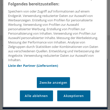
Landesverband gibt es jetzt ein Honorar für den Einsatz
Folgendes bereitzustellen:
von Primary Care Managern. Zusätzlich wurde eine
Anhebung der Vergütung vereinbart.
Speichern von oder Zugriff auf Informationen auf einem
Endgerät. Verwendung reduzierter Daten zur Auswahl von
23.07.2026
Werbeanzeigen. Erstellung von Profilen für personalisierte
Werbung. Verwendung von Profilen zur Auswahl
personalisierter Werbung. Erstellung von Profilen zur
Personalisierung von Inhalten. Verwendung von Profilen zur
Auswahl personalisierter Inhalte. Messung der Werbeleistung.
Messung der Performance von Inhalten. Analyse von
Zielgruppen durch Statistiken oder Kombinationen von Daten
DAS KÖNNTE SIE AUCH INTERESSIEREN
aus verschiedenen Quellen. Entwicklung und Verbesserung der
Angebote. Verwendung reduzierter Daten zur Auswahl von
Inhalten.
Liste der Partner (Lieferanten)
Zwecke anzeigen
Alle ablehnen
Akzeptieren