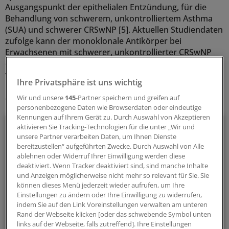
Ausgangspunkt der epithelialen Entzündung, für die
Behandlung von schwerem, unkontrolliertem Asthma
(SUA) und schwerer CRSwNP [5]. Aktuellen Studiendaten
zufolge kann der monoklonale Antikörper bei
Erwachsenen mit schwerer, unkontrollierter CRSwNP
die nasale Symptomatik lindern, das Riechvermögen
verbessern und zu einem verringerten Steroideinsatz
Ihre Privatsphäre ist uns wichtig
beitragen, was sich positiv auf die Lebensqualität
auswirken kann [6, 7].
Wir und unsere
145
-Partner speichern und greifen auf
personenbezogene Daten wie Browserdaten oder eindeutige
Kennungen auf Ihrem Gerät zu. Durch Auswahl von Akzeptieren
aktivieren Sie Tracking-Technologien für die unter „Wir und
Liebe Leserin, lieber Leser,
unsere Partner verarbeiten Daten, um Ihnen Dienste
bereitzustellen“ aufgeführten Zwecke. Durch Auswahl von Alle
den vollständigen Beitrag können Sie lesen, sobald
ablehnen oder Widerruf Ihrer Einwilligung werden diese
Sie sich eingeloggt haben.
deaktiviert. Wenn Tracker deaktiviert sind, sind manche Inhalte
und Anzeigen möglicherweise nicht mehr so relevant für Sie. Sie
Jetzt anmelden »
können dieses Menü jederzeit wieder aufrufen, um Ihre
Einstellungen zu ändern oder Ihre Einwilligung zu widerrufen,
indem Sie auf den Link Voreinstellungen verwalten am unteren
Kostenlos registrieren »
Rand der Webseite klicken [oder das schwebende Symbol unten
links auf der Webseite, falls zutreffend]. Ihre Einstellungen