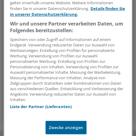
gelten innerhalb unseres Website. Weitere Informationen
Kennwort vergessen?
finden Sie in unserer Datenschutzerklärung.
Details finden Sie
Ein anderes Problem beim Login?
in unserer Datenschutzerklärung.
Wir und unsere Partner verarbeiten Daten, um
Folgendes bereitzustellen:
Speichern von oder Zugriff auf Informationen auf einem
Die Anmeldung ist mit wenigen Klicks erledigt und
Endgerät. Verwendung reduzierter Daten zur Auswahl von
kostenlos.
Werbeanzeigen. Erstellung von Profilen für personalisierte
Werbung. Verwendung von Profilen zur Auswahl
Ihre Vorteile des kostenlosen Login:
personalisierter Werbung. Erstellung von Profilen zur
Personalisierung von Inhalten. Verwendung von Profilen zur
Mehr
Analysen, Hintergründe und
Auswahl personalisierter Inhalte. Messung der Werbeleistung.
Infografiken
Messung der Performance von Inhalten. Analyse von
Zielgruppen durch Statistiken oder Kombinationen von Daten
Exklusive
Interviews und Praxis-Tipps
aus verschiedenen Quellen. Entwicklung und Verbesserung der
Zugriff auf alle
medizinischen Berichte und
Angebote. Verwendung reduzierter Daten zur Auswahl von
Kommentare
Inhalten.
Liste der Partner (Lieferanten)
Voraussetzungen für den Zugang
Zwecke anzeigen