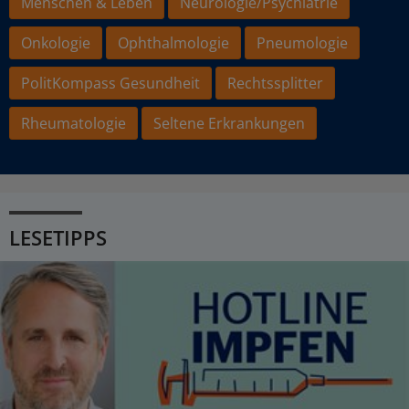
Menschen & Leben
Neurologie/Psychiatrie
Onkologie
Ophthalmologie
Pneumologie
PolitKompass Gesundheit
Rechtssplitter
Rheumatologie
Seltene Erkrankungen
LESETIPPS