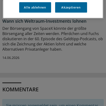
03.07.2026
Alle ablehnen
Akzeptieren
Geldtipp-Podcast Pferdchen trifft Fuchs
Wann sich Weltraum-Investments lohnen
Der Börsengang von SpaceX könnte der größte
Börsengang aller Zeiten werden. Pferdchen und Fuchs
diskutieren in der 60. Episode des Geldtipp-Podcasts, ob
sich die Zeichnung der Aktien lohnt und welche
Alternativen Privatanleger haben.
14.06.2026
KOMMENTARE
Sie müssen angemeldet sein, um einen Kommentar