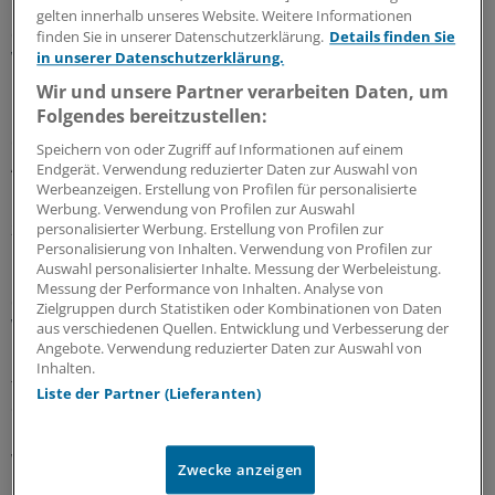
gelten innerhalb unseres Website. Weitere Informationen
Geldtipp-Podcast Pferdchen trifft Fuchs
finden Sie in unserer Datenschutzerklärung.
Details finden Sie
Was wir aus unseren Fehlern gelernt haben
in unserer Datenschutzerklärung.
Wir und unsere Partner verarbeiten Daten, um
In der 62. Folge des Geldtipp-Podcasts stellt sich der
Folgendes bereitzustellen:
neue Fuchs, Stefan Ziermann, vor. Pferdchen und Fuchs
erinnern sich an Erfolg und Misserfolg ihrer
Speichern von oder Zugriff auf Informationen auf einem
Anlageentscheidungen und welche Konsequenzen und
Endgerät. Verwendung reduzierter Daten zur Auswahl von
Lehren sie daraus gezogen haben.
Werbeanzeigen. Erstellung von Profilen für personalisierte
Werbung. Verwendung von Profilen zur Auswahl
28.07.2026
personalisierter Werbung. Erstellung von Profilen zur
Personalisierung von Inhalten. Verwendung von Profilen zur
Auswahl personalisierter Inhalte. Messung der Werbeleistung.
Messung der Performance von Inhalten. Analyse von
Geldtipp-Podcast Pferdchen trifft Fuchs
Zielgruppen durch Statistiken oder Kombinationen von Daten
Wie sich nachhaltige Geldanlage verändert hat
aus verschiedenen Quellen. Entwicklung und Verbesserung der
Angebote. Verwendung reduzierter Daten zur Auswahl von
Durch die geopolitischen Krisen sind Investments in
Inhalten.
fossile Energien und Rüstung attraktiv geworden. In der
Liste der Partner (Lieferanten)
61. Ausgabe des Geldtipp-Podcasts diskutieren
Pferdchen und Fuchs, wo Nachhaltigkeitskriterium auch
weiter sinnvoll und erfolgreich sind.
Zwecke anzeigen