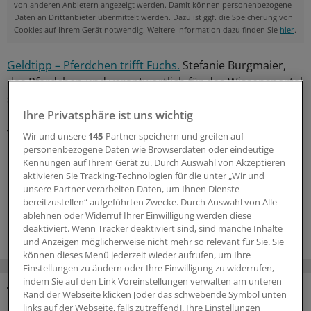
von anderen Anbietern angezeigt werden. Damit können personenbezogene
Daten an Drittanbieter übermittelt werden. Dazu ist ggf. die Speicherung von
Cookies auf Ihrem Gerät notwendig. Weitere Information dazu finden Sie
hier
.
Geldtipp – Pferdchen trifft Fuchs.
Stefanie Burgmaier,
das Pferdchen und verantwortlich für das Wissensportal
springerprofessional.de, und Ralf Vielhaber, der Fuchs
und Herausgeber der Fuchsbriefe, sprechen über
Ihre Privatsphäre ist uns wichtig
wichtige Themen rund ums Geld.
Wir und unsere
145
-Partner speichern und greifen auf
personenbezogene Daten wie Browserdaten oder eindeutige
Kennungen auf Ihrem Gerät zu. Durch Auswahl von Akzeptieren
0
aktivieren Sie Tracking-Technologien für die unter „Wir und
unsere Partner verarbeiten Daten, um Ihnen Dienste
bereitzustellen“ aufgeführten Zwecke. Durch Auswahl von Alle
Schlagworte:
ablehnen oder Widerruf Ihrer Einwilligung werden diese
Pferdchen trifft Fuchs
Geld und Vermögen
deaktiviert. Wenn Tracker deaktiviert sind, sind manche Inhalte
und Anzeigen möglicherweise nicht mehr so relevant für Sie. Sie
können dieses Menü jederzeit wieder aufrufen, um Ihre
Einstellungen zu ändern oder Ihre Einwilligung zu widerrufen,
indem Sie auf den Link Voreinstellungen verwalten am unteren
Rand der Webseite klicken [oder das schwebende Symbol unten
MEHR ZUM THEMA
links auf der Webseite, falls zutreffend]. Ihre Einstellungen