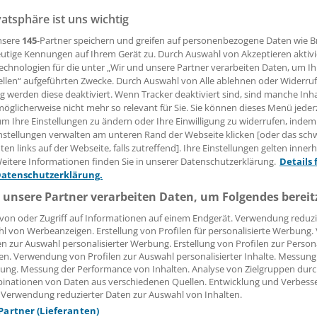
vatsphäre ist uns wichtig
nsere
145
-Partner speichern und greifen auf personenbezogene Daten wie 
 Leserin, lieber Leser,
utige Kennungen auf Ihrem Gerät zu. Durch Auswahl von Akzeptieren aktivi
echnologien für die unter „Wir und unsere Partner verarbeiten Daten, um I
ellen“ aufgeführten Zwecke. Durch Auswahl von Alle ablehnen oder Widerruf
tändigen Beitrag können Sie lesen, sobald Sie sich eingelogg
ng werden diese deaktiviert. Wenn Tracker deaktiviert sind, sind manche Inh
öglicherweise nicht mehr so relevant für Sie. Sie können dieses Menü jeder
Jetzt anmelden »
Kostenlos registriere
um Ihre Einstellungen zu ändern oder Ihre Einwilligung zu widerrufen, indem
nstellungen verwalten am unteren Rand der Webseite klicken [oder das sc
 vergessen?
en links auf der Webseite, falls zutreffend]. Ihre Einstellungen gelten inner
es Problem beim Login?
eitere Informationen finden Sie in unserer Datenschutzerklärung.
Details 
Datenschutzerklärung.
dung ist mit wenigen Klicks erledigt und kostenlos.
 unsere Partner verarbeiten Daten, um Folgendes bereit
teile des kostenlosen Login:
von oder Zugriff auf Informationen auf einem Endgerät. Verwendung reduzi
l von Werbeanzeigen. Erstellung von Profilen für personalisierte Werbung
r
Analysen, Hintergründe und Infografiken
en zur Auswahl personalisierter Werbung. Erstellung von Profilen zur Person
usive
Interviews und Praxis-Tipps
en. Verwendung von Profilen zur Auswahl personalisierter Inhalte. Messung
iff auf alle
medizinischen Berichte und Kommentare
ung. Messung der Performance von Inhalten. Analyse von Zielgruppen durch
inationen von Daten aus verschiedenen Quellen. Entwicklung und Verbess
Voraussetzungen für den Zugang
 Verwendung reduzierter Daten zur Auswahl von Inhalten.
 Partner (Lieferanten)