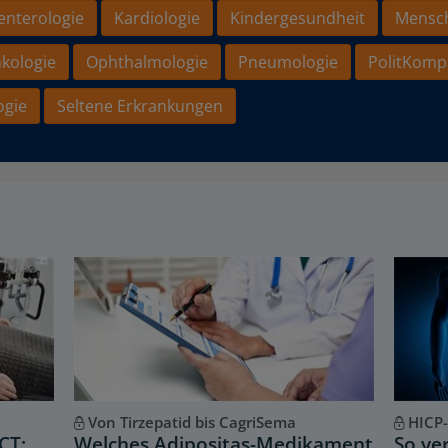
enterologie
Kardiologie
Kindergesundheit
Mensc
kologie
Ophthalmologie
Pneumologie
PolitKomp
ogie
Seltene Erkrankungen
Von Tirzepatid bis CagriSema
HICP-
CT:
Welches Adipositas-Medikament
So ve