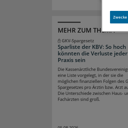
Zwecke
MEHR ZUM THEMA
GKV-Spargesetz
Sparliste der KBV: So hoch
könnten die Verluste jeder
Praxis sein
Die Kassenärztliche Bundesvereinig
eine Liste vorgelegt, in der sie die
möglichen finanziellen Folgen des 
Spargesetzes pro Ärztin bzw. Arzt auf
Die Unterschiede zwischen Haus- u
Fachärzten sind groß.
05.08.2026