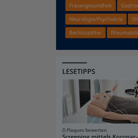
Frauengesundheit
Gastro
Neurologie/Psychiatrie
On
Rechtssplitter
Rheumatol
LESETIPPS
Plaques bewerten
Screening mittels Koronar-