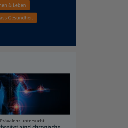
hen & Leben
ass Gesundheit
Prävalenz untersucht
rbreitet sind chronische