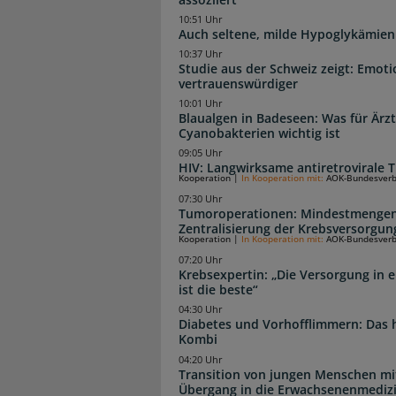
10:51 Uhr
Auch seltene, milde Hypoglykämien
10:37 Uhr
Studie aus der Schweiz zeigt: Emoti
vertrauenswürdiger
10:01 Uhr
Blaualgen in Badeseen: Was für Är
Cyanobakterien wichtig ist
09:05 Uhr
HIV: Langwirksame antiretrovirale T
Kooperation
|
In Kooperation mit:
AOK-Bundesver
07:30 Uhr
Tumoroperationen: Mindestmengen
Zentralisierung der Krebsversorgun
Kooperation
|
In Kooperation mit:
AOK-Bundesver
07:20 Uhr
Krebsexpertin: „Die Versorgung in e
ist die beste“
04:30 Uhr
Diabetes und Vorhofflimmern: Das hi
Kombi
04:20 Uhr
Transition von jungen Menschen mit
Übergang in die Erwachsenenmediz