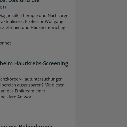
gen
 Diagnostik, Therapie und Nachsorge
ktualisiert. Professor Wolfgang
usärztinnen und Hausärzte wichtig
Sonnet
 beim Hautkrebs-Screening
ei Ganzkörper-Hautuntersuchungen
lbereich auszusparen? Mit dieser
 an das Ethikteam einer
eine klare Antwort.
en mit Behinderung,