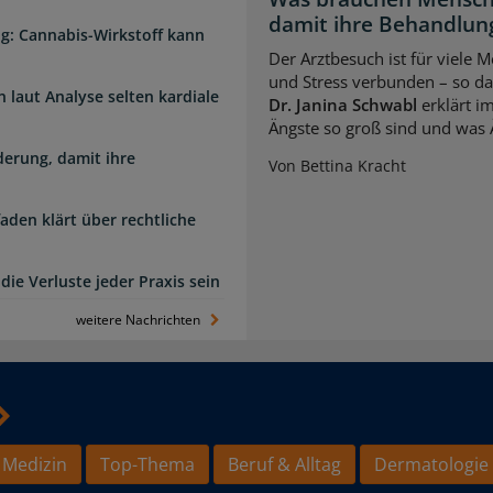
damit ihre Behandlung
g: Cannabis-Wirkstoff kann
Der Arztbesuch ist für viele
und Stress verbunden – so das
laut Analyse selten kardiale
Dr. Janina Schwabl
erklärt i
Ängste so groß sind und was 
erung, damit ihre
Von Bettina Kracht
faden klärt über rechtliche
die Verluste jeder Praxis sein
weitere Nachrichten
 Medizin
Top-Thema
Beruf & Alltag
Dermatologie