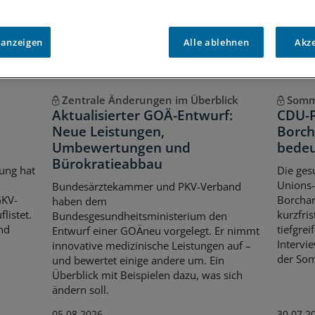
 anzeigen
Alle ablehnen
Akz
Zentrale Änderungen im Überblick
Somm
Aktualisierter GOÄ-Entwurf:
CDU-P
Neue Leistungen,
Borch
Umbewertungen und
bedeu
Bürokratieabbau
ung hat
Die ges
Unions-
Bundesärztekammer und PKV-Verband
GKV-
Borchar
haben dem
listet.
kurzfri
Bundesgesundheitsministerium den
nd
tiefgre
Entwurf einer GOÄneu vorgelegt. Er nimmt
Intervie
innovative medizinische Leistungen auf –
der So
und bewertet einige andere um. Ein
Überblick mit Beispielen dazu, was sich
ändern soll.
05.08.2026
30.07.2