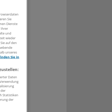
Browserdaten
eren Sie
hnen Dienste
 Ihrer
t haben.
alte und
zeit wieder
n »
 Sie auf den
hwebende
halb unseres
finden Sie in
zustellen:
erter Daten
. Verwendung
alisierung
 der
 Statistiken
erung der