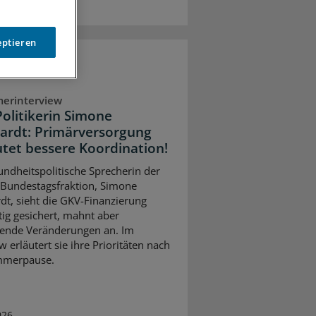
eptieren
erinterview
olitikerin Simone
ardt: Primärversorgung
tet bessere Koordination!
undheitspolitische Sprecherin der
Bundestagsfraktion, Simone
dt, sieht die GKV-Finanzierung
stig gesichert, mahnt aber
ifende Veränderungen an. Im
w erläutert sie ihre Prioritäten nach
mmerpause.
026