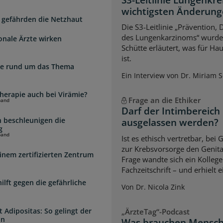
wichtigsten Änderun
 gefährden die Netzhaut
Die S3-Leitlinie „Prävention,
des Lungenkarzinoms“ wurde a
onale Ärzte wirken
Schütte erläutert, was für Ha
ist.
zte rund um das Thema
Ein Interview von Dr. Miriam 
herapie auch bei Virämie?
Frage an die Ethiker
band
Darf der Intimbereich
 beschleunigen die
ausgelassen werden?
g
band
Ist es ethisch vertretbar, b
zur Krebsvorsorge den Genita
inem zertifizierten Zentrum
Frage wandte sich ein Kollege
Fachzeitschrift – und erhielt 
lft gegen die gefährliche
Von Dr. Nicola Zink
 Adipositas: So gelingt der
„ÄrzteTag“-Podcast
in
Was brauchen Mensch