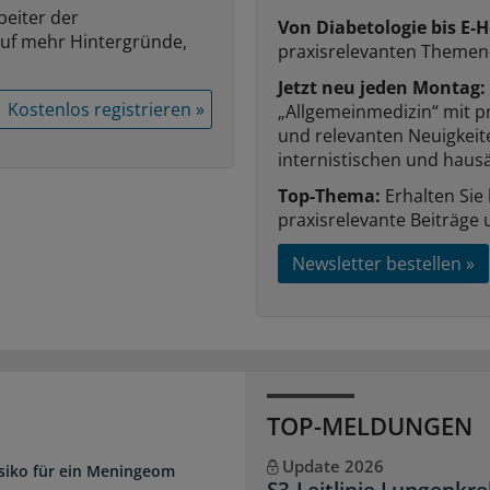
beiter der
Von Diabetologie bis E-H
auf mehr Hintergründe,
praxisrelevanten Themen
Jetzt neu jeden Montag:
Kostenlos registrieren »
„Allgemeinmedizin“ mit p
und relevanten Neuigkei
internistischen und hausä
Top-Thema:
Erhalten Sie
praxisrelevante Beiträge 
Newsletter bestellen »
TOP-MELDUNGEN
Update 2026
isiko für ein Meningeom
S3-Leitlinie Lungenkre