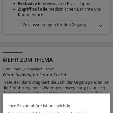
Exklusive
Interviews und Praxis-Tipps
Zugriff auf alle
medizinischen Berichte und
Kommentare
Voraussetzungen für den Zugang
MEHR ZUM THEMA
Kolumne „Hörsaalgeflüster“
Wenn Schweigen Leben kostet
In Deutschland stagniert die Zahl der Organspenden. An
die Einführung einer Widerspruchsregelung traut sich
der Bundestag bisher nicht heran. In den Augen der
bvmd führt daran kein Weg vorbei.
Ihre Privatsphäre ist uns wichtig
06.08.2026