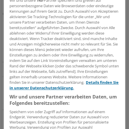
Wir und unsere
145
-Partner speichern und greifen auf
personenbezogene Daten wie Browserdaten oder eindeutige
Kennungen auf Ihrem Gerät zu. Durch Auswahl von Akzeptieren
HICP-Prävalenz untersucht
aktivieren Sie Tracking-Technologien für die unter „Wir und
So verbreitet sind chronische Schmerzen in
unsere Partner verarbeiten Daten, um Ihnen Dienste
Deutschland
bereitzustellen“ aufgeführten Zwecke. Durch Auswahl von Alle
ablehnen oder Widerruf Ihrer Einwilligung werden diese
Rund 7 Prozent der Bundesbürgerinnen und Bürger
deaktiviert. Wenn Tracker deaktiviert sind, sind manche Inhalte
über 16 Jahre haben einer Studie zufolge chronische
und Anzeigen möglicherweise nicht mehr so relevant für Sie. Sie
Schmerzen, die den Alltag stark beeinträchtigen. Auch
können dieses Menü jederzeit wieder aufrufen, um Ihre
psychische und soziale Faktoren scheinen beim so
Einstellungen zu ändern oder Ihre Einwilligung zu widerrufen,
genannten High-Impact Chronic Pain eine Rolle zu
indem Sie auf den Link Voreinstellungen verwalten am unteren
spielen.
Rand der Webseite klicken [oder das schwebende Symbol unten
links auf der Webseite, falls zutreffend]. Ihre Einstellungen
05.08.2026
gelten innerhalb unseres Website. Weitere Informationen
finden Sie in unserer Datenschutzerklärung.
Details finden Sie
in unserer Datenschutzerklärung.
Primärversorgung
Wir und unsere Partner verarbeiten Daten, um
Sozialverband plädiert für nichtärztliche
Folgendes bereitzustellen:
Angebote in der Versorgungssteuerung
Speichern von oder Zugriff auf Informationen auf einem
Der Sozialverband Deutschland (SoVD) sieht
Endgerät. Verwendung reduzierter Daten zur Auswahl von
Werbeanzeigen. Erstellung von Profilen für personalisierte
niedrigschwellige und nichtärztliche Beratungs- und
Werbung. Verwendung von Profilen zur Auswahl