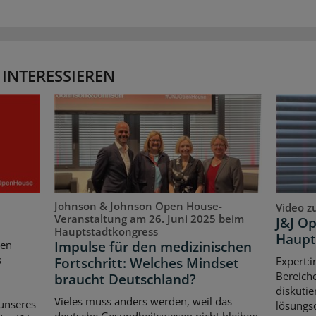
 INTERESSIEREN
Johnson & Johnson Open House-
Video z
Veranstaltung am 26. Juni 2025 beim
J&J O
Hauptstadtkongress
Haupt
Impulse für den medizinischen
ten
s
Fortschritt: Welches Mindset
Expert:i
Bereich
braucht Deutschland?
diskutie
Vieles muss anders werden, weil das
unseres
lösungso