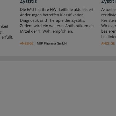
Zystitis
Zystiti
Die EAU hat ihre HWI-Leitlinie aktualisiert.
Aktuelle
Änderungen betreffen Klassifikation,
rezidivi
Diagnostik und Therapie der Zystitis.
Resisten
Zudem wird ein weiteres Antibiotikum als
Wirksam
hkeit
Mittel der 1. Wahl empfohlen.
basiere
gt,
Leitlin
erfüllt.
ANZEIGE
|
MIP Pharma GmbH
ANZEIGE