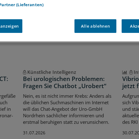
 Partner (Lieferanten)
iff auf alle
medizinischen Berichte und Kommentare
Voraussetzungen für den Zugang
 anzeigen
Alle ablehnen
Akz
Künstliche Intelligenz
In
CT:
Bei urologischen Problemen:
Vibri
Fragen Sie Chatbot „Urobert“
jetzt 
rgefäße
Nein, es ist nicht immer Krebs: Anders als
Aufgrun
auch
die üblichen Suchmaschinen im Internet
sich Vi
ef in
will das Chat-Angebot der Uro-GmbH
und stär
oronar-
Nordrhein sachlicher informieren und
aktuell
erstmal beruhigen statt zu verunsichern.
des RKI
31.07.2026
30.07.2