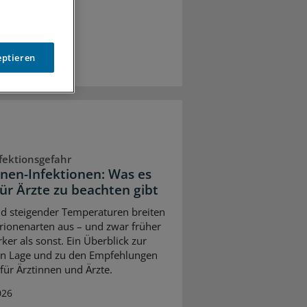
eptieren
fektionsgefahr
onen-Infektionen: Was es
für Ärzte zu beachten gibt
d steigender Temperaturen breiten
brionenarten aus – und zwar früher
ker als sonst. Ein Überblick zur
en Lage und zu den Empfehlungen
 für Ärztinnen und Ärzte.
026