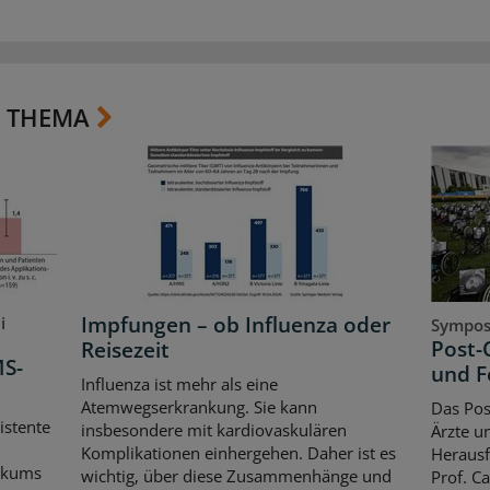
 THEMA
Impfungen – ob Influenza oder
i
Sympos
Post-
Reisezeit
MS-
und F
Influenza ist mehr als eine
Atemwegserkrankung. Sie kann
Das Pos
istente
insbesondere mit kardiovaskulären
Ärzte u
Komplikationen einhergehen. Daher ist es
Herausf
gikums
wichtig, über diese Zusammenhänge und
Prof. C