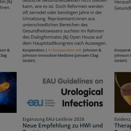
deutsche Gesundheitswesen nicht bleiben
as J&J
Herausf
kann, wie es ist. Doch Reformen werden
hren.
Gesundh
oft zerredet oder benötigen Jahre in der
Umsetzung. Repräsentant:innen aus
unterschiedlichen Bereichen des
Gesundheitswesens suchten im Rahmen
des Dialogformates J&J Open House auf
dem Hauptstadtkongress nach Auswegen.
son &
Kooperation
|
In Kooperation mit:
Johnson &
Kooperat
ilag
Johnson Innovative Medicine (Janssen-Cilag
Johnson I
GmbH)
GmbH)
Ergänzung EAU-Leitlinie 2026
Evidenz
Neue Empfehlung zu HWI und
Therap