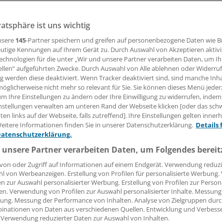
vatsphäre ist uns wichtig
pfpflicht ab 18 oder ab 50 Jahren, gar keine oder eine auf 
er Gesetzesanträge sich im Bundestag durchsetzt, ist völlig
nsere
145
-Partner speichern und greifen auf personenbezogene Daten wie 
 um die Mehrheit hat begonnen.
utige Kennungen auf Ihrem Gerät zu. Durch Auswahl von Akzeptieren aktivi
echnologien für die unter „Wir und unsere Partner verarbeiten Daten, um I
ellen“ aufgeführten Zwecke. Durch Auswahl von Alle ablehnen oder Widerruf
ng werden diese deaktiviert. Wenn Tracker deaktiviert sind, sind manche Inh
 Leserin, lieber Leser,
öglicherweise nicht mehr so relevant für Sie. Sie können dieses Menü jeder
um Ihre Einstellungen zu ändern oder Ihre Einwilligung zu widerrufen, indem
tändigen Beitrag können Sie lesen, sobald Sie sich eingelogg
nstellungen verwalten am unteren Rand der Webseite klicken [oder das sc
en links auf der Webseite, falls zutreffend]. Ihre Einstellungen gelten inner
Jetzt anmelden »
Kostenlos registriere
eitere Informationen finden Sie in unserer Datenschutzerklärung.
Details 
Datenschutzerklärung.
 vergessen?
 unsere Partner verarbeiten Daten, um Folgendes bereit
es Problem beim Login?
von oder Zugriff auf Informationen auf einem Endgerät. Verwendung reduzi
l von Werbeanzeigen. Erstellung von Profilen für personalisierte Werbung
dung ist mit wenigen Klicks erledigt und kostenlos.
en zur Auswahl personalisierter Werbung. Erstellung von Profilen zur Person
teile des kostenlosen Login:
en. Verwendung von Profilen zur Auswahl personalisierter Inhalte. Messung
ung. Messung der Performance von Inhalten. Analyse von Zielgruppen durch
r
Analysen, Hintergründe und Infografiken
inationen von Daten aus verschiedenen Quellen. Entwicklung und Verbess
 Verwendung reduzierter Daten zur Auswahl von Inhalten.
usive
Interviews und Praxis-Tipps