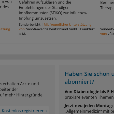
aum von
Gefahren aufzuklären und die
Berline
r des
Empfehlungen der Ständigen
Therapi
.
Impfkommission (STIKO) zur Influenza-
Impfung umzusetzen.
Sonderbericht
|
Mit freundlicher Unterstützung
tützung
von:
Sanofi-Aventis Deutschland GmbH, Frankfurt
Sonderbe
a. M.
von:
vfa 
Haben Sie schon 
abonniert?
n
erhalten Ärzte und
beiter der
Von Diabetologie bis E-H
auf mehr Hintergründe,
praxisrelevanten Themen
Jetzt neu jeden Montag:
Kostenlos registrieren »
„Allgemeinmedizin“ mit p