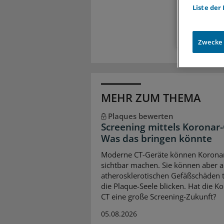
Liste der
Zugr
Zwecke
MEHR ZUM THEMA
Plaques bewerten
Screening mittels Koronar-
Was das bringen könnte
Moderne CT-Geräte können Korona
sichtbar machen. Sie können aber 
atherosklerotischen Gefäßschäden ti
die Plaque-Seele blicken. Hat die K
CT eine große Screening-Zukunft?
05.08.2026