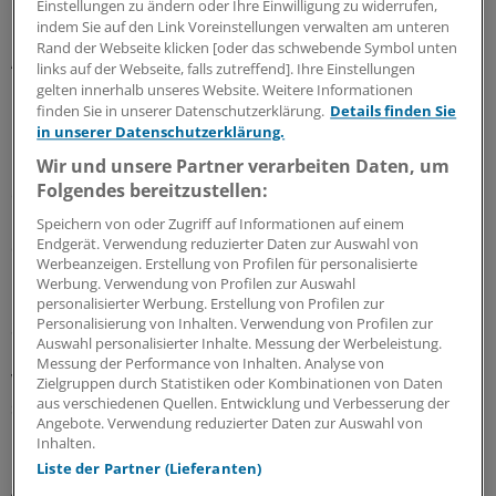
Einstellungen zu ändern oder Ihre Einwilligung zu widerrufen,
Leistung der Kindererziehung berücksichtigt wird.
indem Sie auf den Link Voreinstellungen verwalten am unteren
Rand der Webseite klicken [oder das schwebende Symbol unten
Ärzte Zeitung:
Wie hat der Gesetzgeber reagiert?
links auf der Webseite, falls zutreffend]. Ihre Einstellungen
gelten innerhalb unseres Website. Weitere Informationen
finden Sie in unserer Datenschutzerklärung.
Details finden Sie
Borchert:
Er hat kurze Zeit später das Gesetz zur
in unserer Datenschutzerklärung.
Pflegeversicherung verabschiedet, das erneut die
Wir und unsere Partner verarbeiten Daten, um
Kindererziehung ignorierte und so exakt die Fehler
Folgendes bereitzustellen:
enthielt, die Karlsruhe gerade bei der Rente moniert
hatte. Darüber hinaus sind die Verteilungswirkungen
Speichern von oder Zugriff auf Informationen auf einem
Endgerät. Verwendung reduzierter Daten zur Auswahl von
der gesetzlichen Pflegeversicherung verheerend.
Werbeanzeigen. Erstellung von Profilen für personalisierte
Werbung. Verwendung von Profilen zur Auswahl
Im alten Rechtszustand betrugen die Ausgaben der
personalisierter Werbung. Erstellung von Profilen zur
Personalisierung von Inhalten. Verwendung von Profilen zur
Sozialhilfe für öffentliche Pflege im Jahr 1993 etwa elf
Auswahl personalisierter Inhalte. Messung der Werbeleistung.
Milliarden DM. Dabei wurden Einkommen und
Messung der Performance von Inhalten. Analyse von
Vermögen berücksichtigt sowie Angehörige verpflichtet,
Zielgruppen durch Statistiken oder Kombinationen von Daten
aus verschiedenen Quellen. Entwicklung und Verbesserung der
sich maßvoll an den Kosten der Pflege zu beteiligen.
Angebote. Verwendung reduzierter Daten zur Auswahl von
Inhalten.
Das hat sich mit der Pflegeversicherung fundamental
Liste der Partner (Lieferanten)
geändert. Von 1993 bis 1995 sind die öffentlichen Kosten