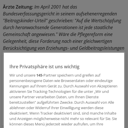
Ärzte Zeitung:
Im April 2001 hat das
Bundesverfassungsgericht in seinem aufsehenerregenden
"Beitragskinder-Urteil" geschrieben: "Auf die Wertschöpfung
durch heranwachsende Generationen ist jede staatliche
Gemeinschaft angewiesen." Wäre die Pflegereform eine
Gelegenheit, diese Forderung nach einer gleichwertigen
Berücksichtigung von Erziehungs- und Geldbeitragsleistungen
einzulösen?
Ihre Privatsphäre ist uns wichtig
Borchert:
Ja - und zwar endlich! Das
Bundesverfassungsgericht hat 1992 schon im
Wir und unsere
145
-Partner speichern und greifen auf
personenbezogene Daten wie Browserdaten oder eindeutige
"Trümmerfrauenurteil" zur Frage von Kindererziehung
Kennungen auf Ihrem Gerät zu. Durch Auswahl von Akzeptieren
und Rente festgehalten, dass die eigentliche Grundlage
aktivieren Sie Tracking-Technologien für die unter „Wir und
des sogenannten Generationenvertrags die
unsere Partner verarbeiten Daten, um Ihnen Dienste
Nachwuchsgeneration ist, die das alles schultern muss.
bereitzustellen“ aufgeführten Zwecke. Durch Auswahl von Alle
ablehnen oder Widerruf Ihrer Einwilligung werden diese
deaktiviert. Wenn Tracker deaktiviert sind, sind manche Inhalte
Deshalb müsse der Gesetzgeber - so Karlsruhe - bei
und Anzeigen möglicherweise nicht mehr so relevant für Sie. Sie
jeder Regelung sicherstellen, dass die elementare
können dieses Menü jederzeit wieder aufrufen, um Ihre