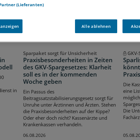
 Partner (Lieferanten)
 anzeigen
Alle ablehnen
Akz
Sparpaket sorgt für Unsicherheit
GKV-
in
Praxisbesonderheiten in Zeiten
Sparl
odell
des GKV-Spargesetzes: Klarheit
könnt
soll es in der kommenden
Praxis
00
Woche geben
Die Kas
dienst in
eine Lis
Ein Passus des
möglich
Beitragssatzstabilisierungsgesetz sorgt für
Spargese
Unruhe unter Ärztinnen und Ärzten. Stehen
Die Unt
die Praxisbesonderheiten auf der Kippe?
Fachärz
Oder eher doch nicht? Kassenärzte und
Krankenkassen verhandeln.
06.08.2026
05.08.2