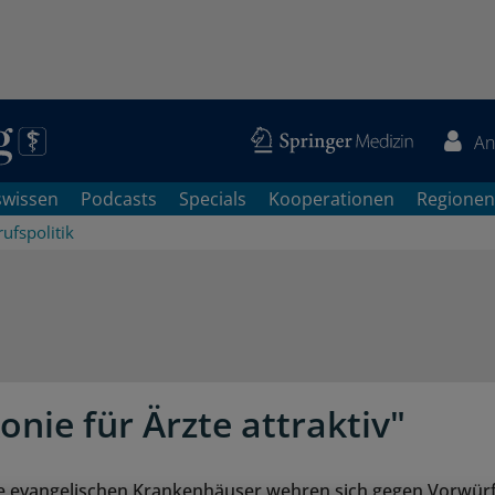
An
swissen
Podcasts
Specials
Kooperationen
Regionen
ufspolitik
onie für Ärzte attraktiv"
ie evangelischen Krankenhäuser wehren sich gegen Vorwür