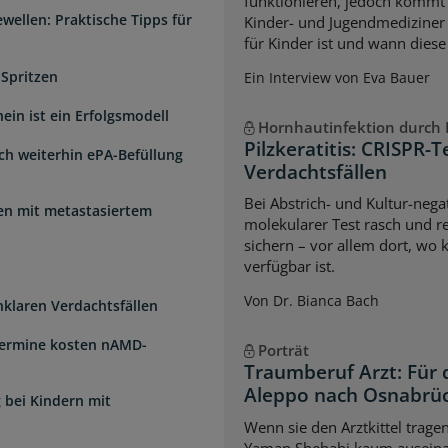
funktionieren, jedoch kommt 
wellen: Praktische Tipps für
Kinder- und Jugendmediziner 
für Kinder ist und wann diese
 Spritzen
Ein Interview von Eva Bauer
ein ist ein Erfolgsmodell
Hornhautinfektion durch P
Pilzkeratitis: CRISPR-T
sch weiterhin ePA-Befüllung
Verdachtsfällen
Bei Abstrich- und Kultur-negat
uen mit metastasiertem
molekularer Test rasch und re
sichern – vor allem dort, wo 
verfügbar ist.
Von Dr. Bianca Bach
unklaren Verdachtsfällen
Termine kosten nAMD-
Porträt
Traumberuf Arzt: Für 
Aleppo nach Osnabrü
 bei Kindern mit
Wenn sie den Arztkittel trage
Yaman Shehabi kaum auseina