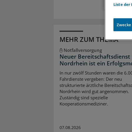
Liste der
Zwecke
MEHR ZUM THEMA
Notfallversorgung
Neuer Bereitschaftsdienst 
Nordrhein ist ein Erfolgsm
In nur zwölf Stunden waren die 6.0
Fahrdienste vergeben: Der neu
strukturierte ärztliche Bereitschafts
Nordrhein wird gut angenommen.
Zuständig sind spezielle
Kooperationsmediziner.
07.08.2026