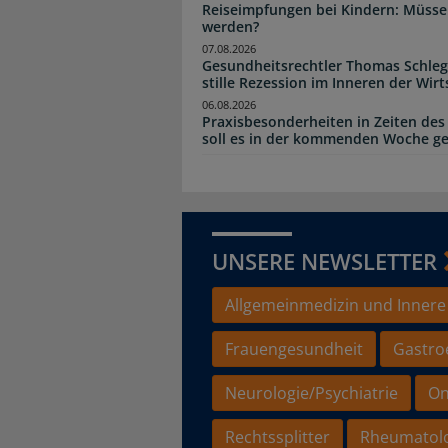
Reiseimpfungen bei Kindern: Müsse
werden?
07.08.2026
Gesundheitsrechtler Thomas Schlege
stille Rezession im Inneren der Wirt
06.08.2026
Praxisbesonderheiten in Zeiten des
soll es in der kommenden Woche g
UNSERE NEWSLETTER
Allgemeinmedizin und Innere
Frauengesundheit
Gastro
Neurologie/Psychiatrie
On
Rechtssplitter
Rheumatol