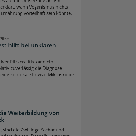
es auf die Umsetzung an. Ein
erklärt, wann Veganismus nichts
 Ernährung vorteilhaft sein könnte.
ilze
est hilft bei unklaren
iver Pilzkeratitis kann ein
lativ zuverlässig die Diagnose
keine konfokale In-vivo-Mikroskopie
die Weiterbildung von
ck
n, sind die Zwillinge Yachar und
nderzuhalten. Deshalb versorgen