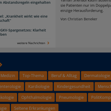
n Abstandsregeln eingehalten
sie Patienten nur im Doppelpa
einzige Herausforderung.
l: „Krankheit wirkt wie eine
Von Christian Beneker
schaft“
 GKV-Spargesetzes: Klarheit
eben
weitere Nachrichten
 Medizin
Top-Thema
Beruf & Alltag
Dermatologie
enterologie
Kardiologie
Kindergesundheit
Mensc
kologie
Ophthalmologie
Pneumologie
PolitKomp
ogie
Seltene Erkrankungen