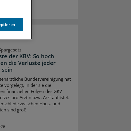
eptieren
Spargesetz
iste der KBV: So hoch
en die Verluste jeder
 sein
senärztliche Bundesvereinigung hat
te vorgelegt, in der sie die
en finanziellen Folgen des GKV-
tzes pro Ärztin bzw. Arzt auflistet.
erschiede zwischen Haus- und
ten sind groß.
026