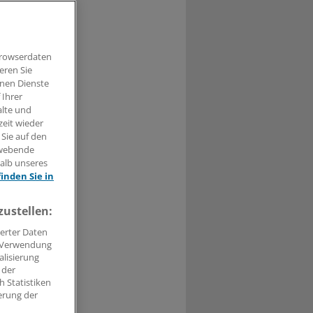
eitgeber für
Browserdaten
eren Sie
hnen Dienste
 Ihrer
t haben.
alte und
zeit wieder
n »
 Sie auf den
hwebende
halb unseres
finden Sie in
zustellen:
erter Daten
. Verwendung
alisierung
 der
 Statistiken
erung der