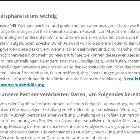
des (MB), sie würden mit ihrem neuen Tarifsystem als Arb
tiv.
vatsphäre ist uns wichtig
nsere
145
-Partner speichern und greifen auf personenbezogene Daten wie 
utige Kennungen auf Ihrem Gerät zu. Durch Auswahl von Akzeptieren aktivi
 Leserin, lieber Leser,
echnologien für die unter „Wir und unsere Partner verarbeiten Daten, um I
ellen“ aufgeführten Zwecke. Durch Auswahl von Alle ablehnen oder Widerruf
tändigen Beitrag können Sie lesen, sobald Sie sich eingelogg
ng werden diese deaktiviert. Wenn Tracker deaktiviert sind, sind manche Inh
öglicherweise nicht mehr so relevant für Sie. Sie können dieses Menü jeder
Jetzt anmelden »
Kostenlos registriere
um Ihre Einstellungen zu ändern oder Ihre Einwilligung zu widerrufen, indem
nstellungen verwalten am unteren Rand der Webseite klicken [oder das sc
 vergessen?
en links auf der Webseite, falls zutreffend]. Ihre Einstellungen gelten inner
eitere Informationen finden Sie in unserer Datenschutzerklärung.
Details 
es Problem beim Login?
Datenschutzerklärung.
dung ist mit wenigen Klicks erledigt und kostenlos.
 unsere Partner verarbeiten Daten, um Folgendes bereit
teile des kostenlosen Login:
von oder Zugriff auf Informationen auf einem Endgerät. Verwendung reduzi
l von Werbeanzeigen. Erstellung von Profilen für personalisierte Werbung
r
Analysen, Hintergründe und Infografiken
en zur Auswahl personalisierter Werbung. Erstellung von Profilen zur Person
usive
Interviews und Praxis-Tipps
en. Verwendung von Profilen zur Auswahl personalisierter Inhalte. Messung
iff auf alle
medizinischen Berichte und Kommentare
ung. Messung der Performance von Inhalten. Analyse von Zielgruppen durch
inationen von Daten aus verschiedenen Quellen. Entwicklung und Verbess
 Verwendung reduzierter Daten zur Auswahl von Inhalten.
Voraussetzungen für den Zugang