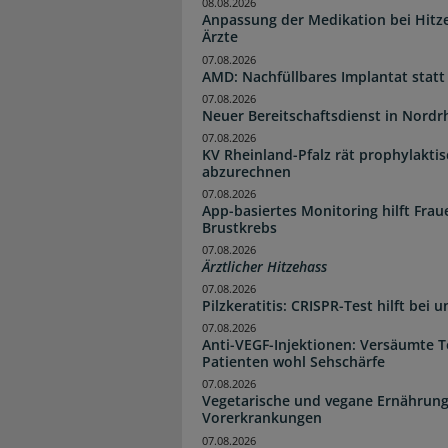
08.08.2026
Anpassung der Medikation bei Hitze
Ärzte
07.08.2026
AMD: Nachfüllbares Implantat statt
07.08.2026
Neuer Bereitschaftsdienst in Nordrh
07.08.2026
KV Rheinland-Pfalz rät prophylakti
abzurechnen
07.08.2026
App-basiertes Monitoring hilft Fra
Brustkrebs
07.08.2026
Ärztlicher Hitzehass
07.08.2026
Pilzkeratitis: CRISPR-Test hilft bei 
07.08.2026
Anti-VEGF-Injektionen: Versäumte 
Patienten wohl Sehschärfe
07.08.2026
Vegetarische und vegane Ernährung
Vorerkrankungen
07.08.2026