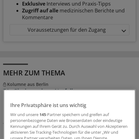
Exklusive
Interviews und Praxis-Tipps
Zugriff auf alle
medizinischen Berichte und
Kommentare
Voraussetzungen für den Zugang
MEHR ZUM THEMA
Kolumne aus Berlin
Die Glaskuppel zur Notfallversorgung:
Reformauftritt kurz vor Mitternacht
Ihre Privatsphäre ist uns wichtig
Die Politik startet einen neuen Anlauf für eine
Notfallreform. Für Praxen, Krankenhäuser und Patienten
Wir und unsere
145
-Partner speichern und greifen auf
geht es dabei um viel. Dass die erste Lesung des
personenbezogene Daten wie Browserdaten oder eindeutige
Kennungen auf Ihrem Gerät zu. Durch Auswahl von Akzeptieren
Gesetzes im Bundestag zu später Stunde stattfindet,
aktivieren Sie Tracking-Technologien für die unter „Wir und
passt da so gar nicht ins Bild.
unsere Partner verarbeiten Daten, um Ihnen Dienste