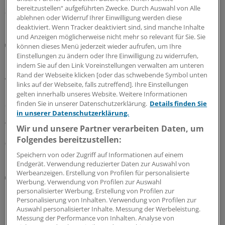
bereitzustellen“ aufgeführten Zwecke. Durch Auswahl von Alle
30.07.2026
ablehnen oder Widerruf Ihrer Einwilligung werden diese
deaktiviert. Wenn Tracker deaktiviert sind, sind manche Inhalte
und Anzeigen möglicherweise nicht mehr so relevant für Sie. Sie
Kolumne aus Berlin
können dieses Menü jederzeit wieder aufrufen, um Ihre
Die Glaskuppel zur Suizidhilfe: Sorgfalt geht vor
Einstellungen zu ändern oder Ihre Einwilligung zu widerrufen,
Routine
indem Sie auf den Link Voreinstellungen verwalten am unteren
Rand der Webseite klicken [oder das schwebende Symbol unten
Vor gut sechs Jahren hat das Bundesverfassungsgericht
links auf der Webseite, falls zutreffend]. Ihre Einstellungen
in einem umstrittenen Beschluss die Rechtslage zur
gelten innerhalb unseres Website. Weitere Informationen
Suizidhilfe erheblich verändert. Seitdem konnte der
finden Sie in unserer Datenschutzerklärung.
Details finden Sie
in unserer Datenschutzerklärung.
Bundestag sich nicht auf ein Begleitgesetz verständigen.
Warum eigentlich nicht?
Wir und unsere Partner verarbeiten Daten, um
Folgendes bereitzustellen:
02.07.2026
Speichern von oder Zugriff auf Informationen auf einem
Endgerät. Verwendung reduzierter Daten zur Auswahl von
Werbeanzeigen. Erstellung von Profilen für personalisierte
Kolumne aus Berlin
Werbung. Verwendung von Profilen zur Auswahl
Medizin ohne Arzt: Das Land klatscht Beifall
personalisierter Werbung. Erstellung von Profilen zur
Personalisierung von Inhalten. Verwendung von Profilen zur
Das Apothekengesetz kommt bei Ärztinnen und Ärzten
Auswahl personalisierter Inhalte. Messung der Werbeleistung.
nicht gut an. Die Ausweitung der Befugnisse des
Messung der Performance von Inhalten. Analyse von