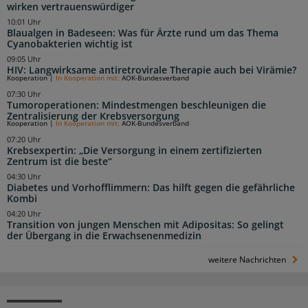
wirken vertrauenswürdiger
10:01 Uhr
Blaualgen in Badeseen: Was für Ärzte rund um das Thema
Cyanobakterien wichtig ist
09:05 Uhr
HIV: Langwirksame antiretrovirale Therapie auch bei Virämie?
Kooperation
|
In Kooperation mit:
AOK-Bundesverband
07:30 Uhr
Tumoroperationen: Mindestmengen beschleunigen die
Zentralisierung der Krebsversorgung
Kooperation
|
In Kooperation mit:
AOK-Bundesverband
07:20 Uhr
Krebsexpertin: „Die Versorgung in einem zertifizierten
Zentrum ist die beste“
04:30 Uhr
Diabetes und Vorhofflimmern: Das hilft gegen die gefährliche
Kombi
04:20 Uhr
Transition von jungen Menschen mit Adipositas: So gelingt
der Übergang in die Erwachsenenmedizin
weitere Nachrichten