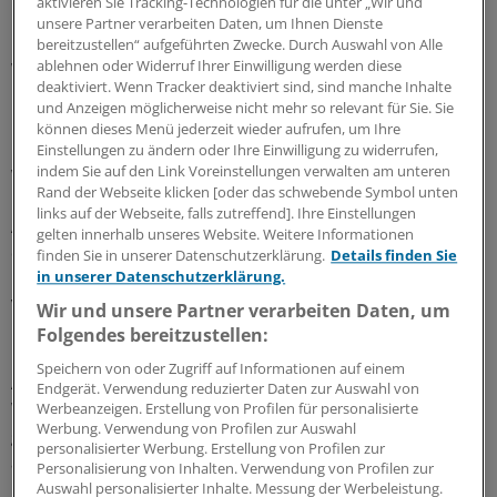
aktivieren Sie Tracking-Technologien für die unter „Wir und
bestätigt; auch sie hält das Amt seit 2019. Agnes Trasselli
unsere Partner verarbeiten Daten, um Ihnen Dienste
betonte laut Mitteilung: „Es gibt nach wie vor viel zu tun,
bereitzustellen“ aufgeführten Zwecke. Durch Auswahl von Alle
was dringender Bearbeitung bedarf.“
ablehnen oder Widerruf Ihrer Einwilligung werden diese
deaktiviert. Wenn Tracker deaktiviert sind, sind manche Inhalte
und Anzeigen möglicherweise nicht mehr so relevant für Sie. Sie
Beispielhaft nannte sie die zunehmend starke
können dieses Menü jederzeit wieder aufrufen, um Ihre
Beanspruchung der Ärztinnen und -ärzte und die größer
Einstellungen zu ändern oder Ihre Einwilligung zu widerrufen,
werdenden Versorgungslücken. Die Kammer habe hier
indem Sie auf den Link Voreinstellungen verwalten am unteren
Rand der Webseite klicken [oder das schwebende Symbol unten
bereits mit Etablierung einer Arbeitsgruppe reagiert.
links auf der Webseite, falls zutreffend]. Ihre Einstellungen
Auch die Reform der Krankenhauslandschaft sei
gelten innerhalb unseres Website. Weitere Informationen
drängendes Thema.
finden Sie in unserer Datenschutzerklärung.
Details finden Sie
in unserer Datenschutzerklärung.
Vorstand komplett neu besetzt
Wir und unsere Partner verarbeiten Daten, um
Folgendes bereitzustellen:
Mit seiner konstituierenden Sitzung ist das
Speichern von oder Zugriff auf Informationen auf einem
Ärzteparlament im Südwesten offiziell in die neue
Endgerät. Verwendung reduzierter Daten zur Auswahl von
Wahlperiode gestartet. Der Vertreterversammlung
Werbeanzeigen. Erstellung von Profilen für personalisierte
Werbung. Verwendung von Profilen zur Auswahl
gehören insgesamt 96 Delegierte aus allen Landesteilen
personalisierter Werbung. Erstellung von Profilen zur
an.
Personalisierung von Inhalten. Verwendung von Profilen zur
Auswahl personalisierter Inhalte. Messung der Werbeleistung.