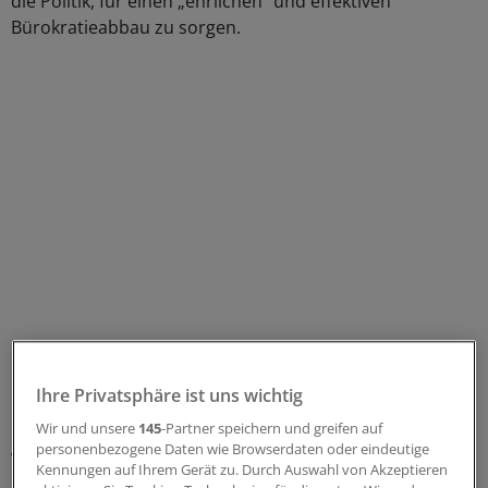
die Politik, für einen „ehrlichen“ und effektiven
Bürokratieabbau zu sorgen.
Pädiaterin Trasselli bleibt Vizepräsidentin
Ihre Privatsphäre ist uns wichtig
Die Karlsruher Fachärztin für Kinder- und Jugendmedizin
Wir und unsere
145
-Partner speichern und greifen auf
Agnes Trasselli wurde ebenfalls von den Delegierten in
personenbezogene Daten wie Browserdaten oder eindeutige
Kennungen auf Ihrem Gerät zu. Durch Auswahl von Akzeptieren
ihrem Amt als Vizepräsidentin der Landesärztekammer