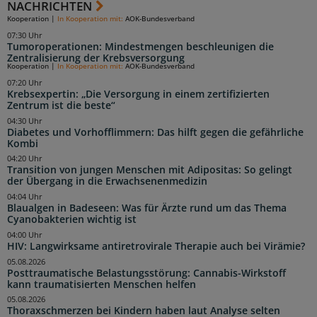
NACHRICHTEN
Kooperation
|
In Kooperation mit:
AOK-Bundesverband
07:30 Uhr
Tumoroperationen: Mindestmengen beschleunigen die
Zentralisierung der Krebsversorgung
Kooperation
|
In Kooperation mit:
AOK-Bundesverband
07:20 Uhr
Krebsexpertin: „Die Versorgung in einem zertifizierten
Zentrum ist die beste“
04:30 Uhr
Diabetes und Vorhofflimmern: Das hilft gegen die gefährliche
Kombi
04:20 Uhr
Transition von jungen Menschen mit Adipositas: So gelingt
der Übergang in die Erwachsenenmedizin
04:04 Uhr
Blaualgen in Badeseen: Was für Ärzte rund um das Thema
Cyanobakterien wichtig ist
04:00 Uhr
HIV: Langwirksame antiretrovirale Therapie auch bei Virämie?
05.08.2026
Posttraumatische Belastungsstörung: Cannabis-Wirkstoff
kann traumatisierten Menschen helfen
05.08.2026
Thoraxschmerzen bei Kindern haben laut Analyse selten