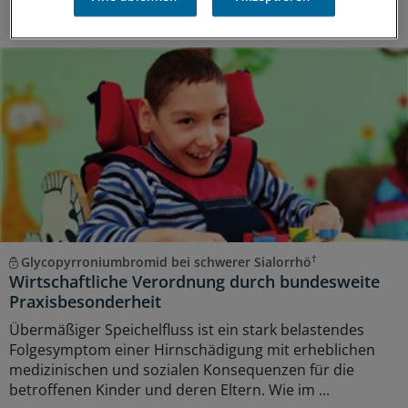
Pharmaceuticals Germany GmbH, München
†
Glycopyrroniumbromid bei schwerer Sialorrhö
Wirtschaftliche Verordnung durch bundesweite
Praxisbesonderheit
Übermäßiger Speichelfluss ist ein stark belastendes
Folgesymptom einer Hirnschädigung mit erheblichen
medizinischen und sozialen Konsequenzen für die
betroffenen Kinder und deren Eltern. Wie im ...