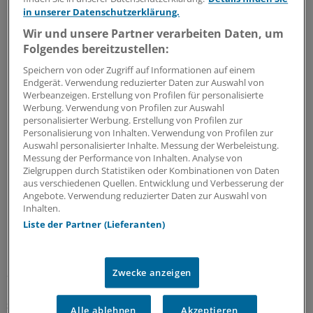
SONDERBERICHTE ZUM THEMA
in unserer Datenschutzerklärung.
Wir und unsere Partner verarbeiten Daten, um
Folgendes bereitzustellen:
Speichern von oder Zugriff auf Informationen auf einem
Endgerät. Verwendung reduzierter Daten zur Auswahl von
Werbeanzeigen. Erstellung von Profilen für personalisierte
Werbung. Verwendung von Profilen zur Auswahl
personalisierter Werbung. Erstellung von Profilen zur
Personalisierung von Inhalten. Verwendung von Profilen zur
Auswahl personalisierter Inhalte. Messung der Werbeleistung.
Messung der Performance von Inhalten. Analyse von
Zielgruppen durch Statistiken oder Kombinationen von Daten
aus verschiedenen Quellen. Entwicklung und Verbesserung der
ICD-11: Die Zeit ist reif für die Implementierung
Angebote. Verwendung reduzierter Daten zur Auswahl von
Inhalten.
Plötzlich ist sie da und wir sind aufgefordert, zu handeln:
Liste der Partner (Lieferanten)
Die elfte Version der internationalen statistischen
Klassifikation der Krankheiten und verwandter
Gesundheitsprobleme (ICD-11) ist seit Anfang des Jahres
2022 auch in Deutschland gültig, aber politisch und
Zwecke anzeigen
medizinisch noch
Sonderbericht
|
Mit freundlicher Unterstützung von:
Idorsia
Alle ablehnen
Akzeptieren