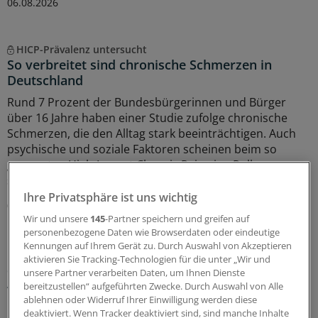
06.08.2026
HICP-Prävalenz untersucht
So verbreitet sind chronische Schmerzen in
Deutschland
Rund 7 Prozent der Bundesbürgerinnen und Bürger
über 16 Jahre haben einer Studie zufolge chronische
Schmerzen, die den Alltag stark beeinträchtigen. Auch
psychische und soziale Faktoren scheinen beim so
genannten High-Impact Chronic Pain eine Rolle zu
spielen.
Ihre Privatsphäre ist uns wichtig
05.08.2026
Wir und unsere
145
-Partner speichern und greifen auf
personenbezogene Daten wie Browserdaten oder eindeutige
Kennungen auf Ihrem Gerät zu. Durch Auswahl von Akzeptieren
Primärversorgung
aktivieren Sie Tracking-Technologien für die unter „Wir und
Sozialverband plädiert für nichtärztliche
unsere Partner verarbeiten Daten, um Ihnen Dienste
Angebote in der Versorgungssteuerung
bereitzustellen“ aufgeführten Zwecke. Durch Auswahl von Alle
ablehnen oder Widerruf Ihrer Einwilligung werden diese
Der Sozialverband Deutschland (SoVD) sieht
deaktiviert. Wenn Tracker deaktiviert sind, sind manche Inhalte