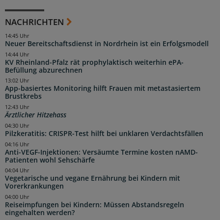
NACHRICHTEN
14:45 Uhr
Neuer Bereitschaftsdienst in Nordrhein ist ein Erfolgsmodell
14:44 Uhr
KV Rheinland-Pfalz rät prophylaktisch weiterhin ePA-
Befüllung abzurechnen
13:02 Uhr
App-basiertes Monitoring hilft Frauen mit metastasiertem
Brustkrebs
12:43 Uhr
Ärztlicher Hitzehass
04:30 Uhr
Pilzkeratitis: CRISPR-Test hilft bei unklaren Verdachtsfällen
04:16 Uhr
Anti-VEGF-Injektionen: Versäumte Termine kosten nAMD-
Patienten wohl Sehschärfe
04:04 Uhr
Vegetarische und vegane Ernährung bei Kindern mit
Vorerkrankungen
04:00 Uhr
Reiseimpfungen bei Kindern: Müssen Abstandsregeln
eingehalten werden?