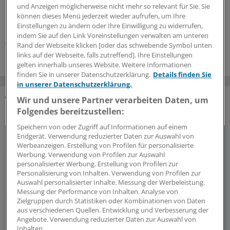
niedrigschwellige und nichtärztliche Beratungs- und
und Anzeigen möglicherweise nicht mehr so relevant für Sie. Sie
Unterstützungsangebote als integrale Bestandteile
können dieses Menü jederzeit wieder aufrufen, um Ihre
eines Primärversorgungssystems an.
Einstellungen zu ändern oder Ihre Einwilligung zu widerrufen,
indem Sie auf den Link Voreinstellungen verwalten am unteren
03.08.2026
Rand der Webseite klicken [oder das schwebende Symbol unten
links auf der Webseite, falls zutreffend]. Ihre Einstellungen
gelten innerhalb unseres Website. Weitere Informationen
finden Sie in unserer Datenschutzerklärung.
Details finden Sie
in unserer Datenschutzerklärung.
Wir und unsere Partner verarbeiten Daten, um
DAS KÖNNTE SIE AUCH INTERESSIEREN
Folgendes bereitzustellen:
Speichern von oder Zugriff auf Informationen auf einem
Endgerät. Verwendung reduzierter Daten zur Auswahl von
Werbeanzeigen. Erstellung von Profilen für personalisierte
Werbung. Verwendung von Profilen zur Auswahl
personalisierter Werbung. Erstellung von Profilen zur
Personalisierung von Inhalten. Verwendung von Profilen zur
Auswahl personalisierter Inhalte. Messung der Werbeleistung.
Messung der Performance von Inhalten. Analyse von
Zielgruppen durch Statistiken oder Kombinationen von Daten
aus verschiedenen Quellen. Entwicklung und Verbesserung der
Angebote. Verwendung reduzierter Daten zur Auswahl von
Inhalten.