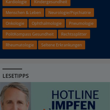
Kardiologie
Kindergesundheit
Menschen & Leben
Neurologie/Psychiatrie
Onkologie
Ophthalmologie
Pneumologie
PolitKompass Gesundheit
Rechtssplitter
Rheumatologie
Seltene Erkrankungen
LESETIPPS