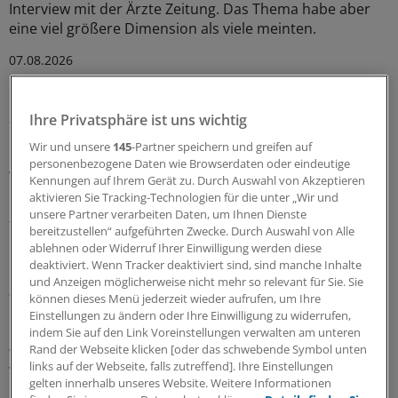
Interview mit der Ärzte Zeitung. Das Thema habe aber
eine viel größere Dimension als viele meinten.
07.08.2026
Sparpaket sorgt für Unsicherheit
Ihre Privatsphäre ist uns wichtig
Praxisbesonderheiten in Zeiten des GKV-
Wir und unsere
145
-Partner speichern und greifen auf
Spargesetzes: Klarheit soll es in der kommenden
personenbezogene Daten wie Browserdaten oder eindeutige
Woche geben
Kennungen auf Ihrem Gerät zu. Durch Auswahl von Akzeptieren
aktivieren Sie Tracking-Technologien für die unter „Wir und
Ein Passus des Beitragssatzstabilisierungsgesetz sorgt
unsere Partner verarbeiten Daten, um Ihnen Dienste
für Unruhe unter Ärztinnen und Ärzten. Stehen die
bereitzustellen“ aufgeführten Zwecke. Durch Auswahl von Alle
Praxisbesonderheiten auf der Kippe? Oder eher doch
ablehnen oder Widerruf Ihrer Einwilligung werden diese
nicht? Kassenärzte und Krankenkassen verhandeln.
deaktiviert. Wenn Tracker deaktiviert sind, sind manche Inhalte
und Anzeigen möglicherweise nicht mehr so relevant für Sie. Sie
06.08.2026
können dieses Menü jederzeit wieder aufrufen, um Ihre
Einstellungen zu ändern oder Ihre Einwilligung zu widerrufen,
indem Sie auf den Link Voreinstellungen verwalten am unteren
Rand der Webseite klicken [oder das schwebende Symbol unten
WIdO-Qualitätsmonitor 2026
links auf der Webseite, falls zutreffend]. Ihre Einstellungen
Tumoroperationen: Mindestmengen
gelten innerhalb unseres Website. Weitere Informationen
beschleunigen die Zentralisierung der