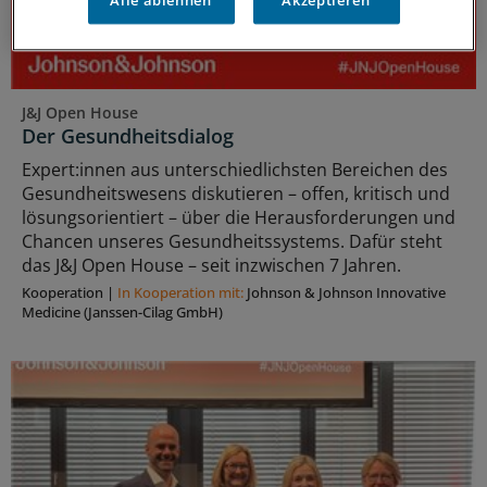
Alle ablehnen
Akzeptieren
J&J Open House
Der Gesundheitsdialog
Expert:innen aus unterschiedlichsten Bereichen des
Gesundheitswesens diskutieren – offen, kritisch und
lösungsorientiert – über die Herausforderungen und
Chancen unseres Gesundheitssystems. Dafür steht
das J&J Open House – seit inzwischen 7 Jahren.
Kooperation
|
In Kooperation mit:
Johnson & Johnson Innovative
Medicine (Janssen-Cilag GmbH)