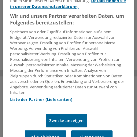
finden Sie in unserer Datenschutzerklärung.
Details finden Sie
Krebsversorgung
in unserer Datenschutzerklärung.
Der WIdO-Qualitätsmonitor 2026 weist für mehrere
Wir und unsere Partner verarbeiten Daten, um
komplexe Tumoroperationen steigende Fallzahlen je
Folgendes bereitzustellen:
Krankenhaus aus. Damit konzentriert sich die
Speichern von oder Zugriff auf Informationen auf einem
Versorgung auf weniger Kliniken.
Endgerät. Verwendung reduzierter Daten zur Auswahl von
Kooperation
|
In Kooperation mit:
AOK-Bundesverband
Werbeanzeigen. Erstellung von Profilen für personalisierte
Werbung. Verwendung von Profilen zur Auswahl
06.08.2026
personalisierter Werbung. Erstellung von Profilen zur
Personalisierung von Inhalten. Verwendung von Profilen zur
Auswahl personalisierter Inhalte. Messung der Werbeleistung.
Messung der Performance von Inhalten. Analyse von
Zielgruppen durch Statistiken oder Kombinationen von Daten
aus verschiedenen Quellen. Entwicklung und Verbesserung der
Angebote. Verwendung reduzierter Daten zur Auswahl von
DAS KÖNNTE SIE AUCH INTERESSIEREN
Inhalten.
Liste der Partner (Lieferanten)
Zwecke anzeigen