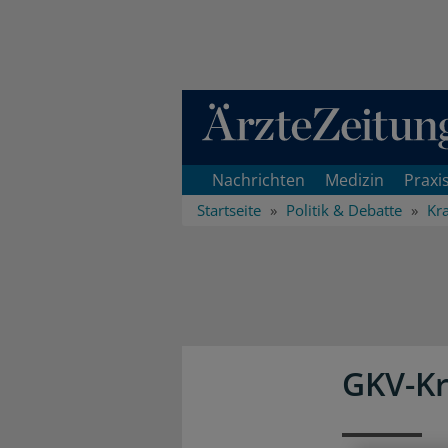
Direkt zum Inhaltsbereich
Nachrichten
Medizin
Praxi
Startseite
Politik & Debatte
Kr
GKV-Kr