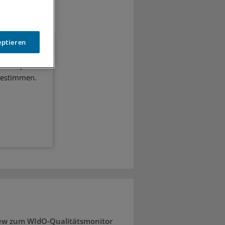
eptieren
heitspolitik.
bestimmen.
iew zum WIdO-Qualitätsmonitor