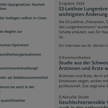
Update 2026
 GKV-Spargesetzes: Klarheit
S3-Leitlinie Lungenkre
eben
wichtigsten Änderun
der Kollegen sollten in Chats
Die S3-Leitlinie „Prävention,
des Lungenkarzinoms“ wurde a
en Regeln zur
Schütte erläutert, was für Ha
ist.
positas-Operation
Ein Interview von Dr. Miriam 
esundheitsorganisationen
Kommunikation
Studie aus der Schwei
Ärztinnen und Ärzte 
e Autoimmunerkrankung?
Ärztinnen und Ärzte, die in s
mehr als Defekturarzneimittel
Emotionen zeigen, wirken mi
professionell. Das zeigt eine 
arum sie auch in der
d
Aktuelle Studie
quantifizierbar
Geschlechtersensible
auch in der orthopädi