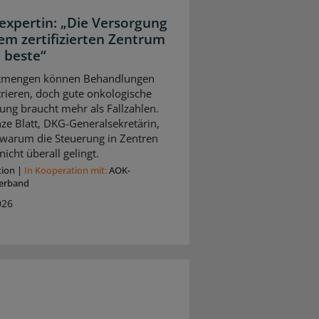
expertin: „Die Versorgung
nem zertifizierten Zentrum
e beste“
tmengen können Behandlungen
rieren, doch gute onkologische
ung braucht mehr als Fallzahlen.
ze Blatt, DKG-Generalsekretärin,
, warum die Steuerung in Zentren
nicht überall gelingt.
tion
|
In Kooperation mit:
AOK-
erband
026