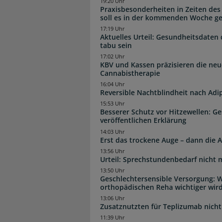
19:20 Uhr
Praxisbesonderheiten in Zeiten des
soll es in der kommenden Woche g
17:19 Uhr
Aktuelles Urteil: Gesundheitsdaten 
tabu sein
17:02 Uhr
KBV und Kassen präzisieren die neu
Cannabistherapie
16:04 Uhr
Reversible Nachtblindheit nach Adi
15:53 Uhr
Besserer Schutz vor Hitzewellen: G
veröffentlichen Erklärung
14:03 Uhr
Erst das trockene Auge – dann di
13:56 Uhr
Urteil: Sprechstundenbedarf nicht 
13:50 Uhr
Geschlechtersensible Versorgung: W
orthopädischen Reha wichtiger wir
13:06 Uhr
Zusatznutzten für Teplizumab nicht 
11:39 Uhr