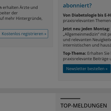
abonniert?
n
erhalten Ärzte und
beiter der
Von Diabetologie bis E-H
auf mehr Hintergründe,
praxisrelevanten Themen
Jetzt neu jeden Montag:
Kostenlos registrieren »
„Allgemeinmedizin“ mit p
und relevanten Neuigkei
internistischen und hausä
Top-Thema:
Erhalten Sie
praxisrelevante Beiträge 
Newsletter bestellen »
TOP-MELDUNGEN