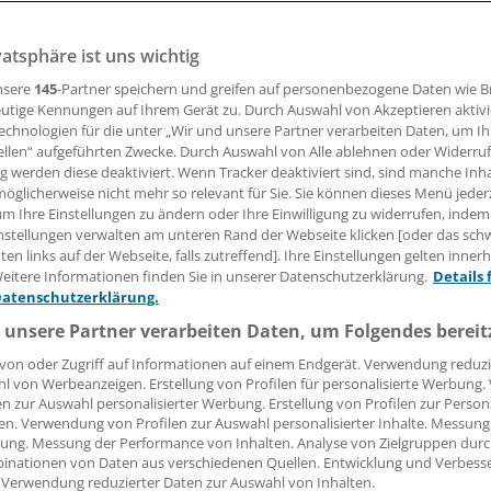
10.10.2008, 05:00 Uhr
vatsphäre ist uns wichtig
nsere
145
-Partner speichern und greifen auf personenbezogene Daten wie 
utige Kennungen auf Ihrem Gerät zu. Durch Auswahl von Akzeptieren aktivi
echnologien für die unter „Wir und unsere Partner verarbeiten Daten, um I
 Ab dem kommenden Jahr müssen sich in der GKV freiwillig v
ellen“ aufgeführten Zwecke. Durch Auswahl von Alle ablehnen oder Widerruf
e, die Krankengeld in Anspruch nehmen wollen, über Wahlta
ng werden diese deaktiviert. Wenn Tracker deaktiviert sind, sind manche Inh
 absichern. Grund: Mit der Einführung des Gesundheitsfon
öglicherweise nicht mehr so relevant für Sie. Sie können dieses Menü jeder
alen Beitragssatz (15,5 Prozent) sowie für Freiberufler de
um Ihre Einstellungen zu ändern oder Ihre Einwilligung zu widerrufen, indem
nstellungen verwalten am unteren Rand der Webseite klicken [oder das sc
 ohne Krankengeldanspruch.
en links auf der Webseite, falls zutreffend]. Ihre Einstellungen gelten inner
eitere Informationen finden Sie in unserer Datenschutzerklärung.
Details 
eitragssatz, der Selbstständigen einen Krankengeldanspruch 
Datenschutzerklärung.
 nach eigenen Angaben erste Kasse hat die Barmer Ersatzka
 unsere Partner verarbeiten Daten, um Folgendes bereit
bietet einen entsprechenden Wahltarif an.
von oder Zugriff auf Informationen auf einem Endgerät. Verwendung reduzi
l von Werbeanzeigen. Erstellung von Profilen für personalisierte Werbung
en zur Auswahl personalisierter Werbung. Erstellung von Profilen zur Person
en. Verwendung von Profilen zur Auswahl personalisierter Inhalte. Messung
ung. Messung der Performance von Inhalten. Analyse von Zielgruppen durch
e:
inationen von Daten aus verschiedenen Quellen. Entwicklung und Verbess
 Verwendung reduzierter Daten zur Auswahl von Inhalten.