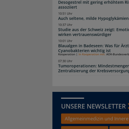
Desogestrel mit gering erhöhtem R
assoziiert
10:51 Uhr
Auch seltene, milde Hypoglykämien
10:37 Uhr
Studie aus der Schweiz zeigt: Emot
wirken vertrauenswürdiger
10:01 Uhr
Blaualgen in Badeseen: Was für Är
Cyanobakterien wichtig ist
Kooperation
|
In Kooperation mit:
AOK-Bundesver
07:30 Uhr
Tumoroperationen: Mindestmengen
Zentralisierung der Krebsversorgun
UNSERE NEWSLETTER
Allgemeinmedizin und Innere