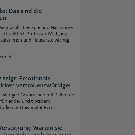
bs: Das sind die
gen
 Diagnostik, Therapie und Nachsorge
ktualisiert. Professor Wolfgang
usärztinnen und Hausärzte wichtig
Sonnet
z zeigt: Emotionale
wirken vertrauenswürdiger
chwierigen Gesprächen mit Patienten
tfühlender und trotzdem
Studie der Universität Bern.
 Versorgung: Warum sie
schen Reha wichtiger wird