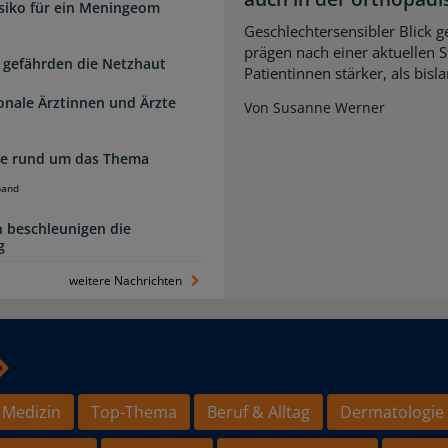
isiko für ein Meningeom
Geschlechtersensibler Blick 
prägen nach einer aktuellen S
 gefährden die Netzhaut
Patientinnen stärker, als bi
ionale Ärztinnen und Ärzte
Von Susanne Werner
zte rund um das Thema
band
 beschleunigen die
g
weitere Nachrichten
 Medizin
Top-Thema
Beruf & Alltag
Dermatologie