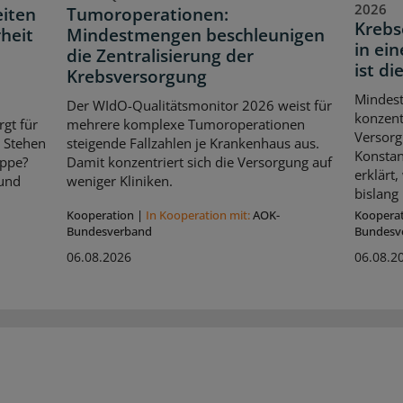
2026
eiten
Tumoroperationen:
Krebs
heit
Mindestmengen beschleunigen
in ei
die Zentralisierung der
ist di
Krebsversorgung
Mindes
Der WIdO-Qualitätsmonitor 2026 weist für
konzent
rgt für
mehrere komplexe Tumoroperationen
Versorg
. Stehen
steigende Fallzahlen je Krankenhaus aus.
Konstan
ippe?
Damit konzentriert sich die Versorgung auf
erklärt
 und
weniger Kliniken.
bislang 
Kooperation
|
In Kooperation mit:
AOK-
Koopera
Bundesverband
Bundesv
06.08.2026
06.08.2