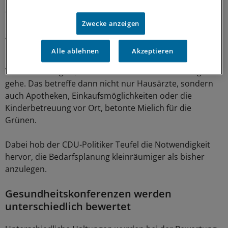
ähnlich: Alle Akteure im Gesundheitswesen seien in der
Pflicht, die Sicherstellung der Versorgung zu
Zwecke anzeigen
garantieren, sagte etwa der FDP-Politiker Haußmann.
Alle ablehnen
Akzeptieren
Den Kommunen aber komme eine besonders große
Verantwortung zu, wenn es um die Daseinsvorsorge
gehe. Das betreffe dann nicht nur Hausärzte, sondern
auch Apotheken, Einkaufsmöglichkeiten oder die
Kinderbetreuung vor Ort, betonte Mielich für die
Grünen.
Dabei hob der CDU-Politiker Teufel die Notwendigkeit
hervor, die Bedarfsplanung kleinräumiger als bisher
anzulegen.
Gesundheitskonferenzen werden
unterschiedlich bewertet