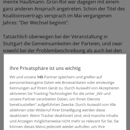
meinte Haußmann. Grün-Rot war dagegen mit einem
ganz anderen Anspruch angetreten. Schon der Titel des
Koalitionsvertrags versprach im Mai vergangenen
Jahres: "Der Wechsel beginnt".
Tatsächlich überwogen bei der Veranstaltung in
Stuttgart die Gemeinsamkeiten der Parteien, und zwar
sowohl bei der Problembeschreibung als auch bei den
Lösungsansätzen.
Ihre Privatsphäre ist uns wichtig
Positives Echo zu den neugefassten
Wir und unsere
145
-Partner speichern und greifen auf
Förderkriterien
personenbezogene Daten wie Browserdaten oder eindeutige
Kennungen auf Ihrem Gerät zu. Durch Auswahl von Akzeptieren
Besonders groß war der Konsens beim
aktivieren Sie Tracking-Technologien für die unter „Wir und
Krankenhausbau. Grün-Rot hat das
unsere Partner verarbeiten Daten, um Ihnen Dienste
bereitzustellen“ aufgeführten Zwecke. Durch Auswahl von Alle
Krankenhausbauprogramm im laufenden Jahr um 45
ablehnen oder Widerruf Ihrer Einwilligung werden diese
Millionen auf 230 Millionen Euro aufgestockt.
deaktiviert. Wenn Tracker deaktiviert sind, sind manche Inhalte
und Anzeigen möglicherweise nicht mehr so relevant für Sie. Sie
Umstandslos gestand der CDU-Parlamentarier Teufel
können dieses Menü jederzeit wieder aufrufen, um Ihre