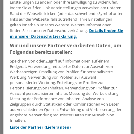
Einstellungen zu ändern oder Ihre Einwilligung zu widerrufen,
ein, dass in der Regierungszeit seiner Partei ein hoher
indem Sie auf den Link Voreinstellungen verwalten am unteren
Investitionsstau von über einer Milliarde Euro
Rand der Webseite klicken [oder das schwebende Symbol unten
aufgelaufen sei, der nun schrittweise abgetragen
links auf der Webseite, falls zutreffend]. Ihre Einstellungen
werden müsse.
gelten innerhalb unseres Website. Weitere Informationen
finden Sie in unserer Datenschutzerklärung.
Details finden Sie
in unserer Datenschutzerklärung.
Auch die Neufassung der Förderkriterien beim
Wir und unsere Partner verarbeiten Daten, um
Bauprogramm durch das Sozialministerium stieß
Folgendes bereitzustellen:
parteiübergreifend auf ein positives Echo.
Speichern von oder Zugriff auf Informationen auf einem
Endgerät. Verwendung reduzierter Daten zur Auswahl von
Künftig würden "regionale Förderaspekte" stärker als
Werbeanzeigen. Erstellung von Profilen für personalisierte
bisher über die Vergabe von Fördermitteln entscheiden,
Werbung. Verwendung von Profilen zur Auswahl
sagte Bärbl Mielich, gesundheitspolitische Sprecherin
personalisierter Werbung. Erstellung von Profilen zur
Personalisierung von Inhalten. Verwendung von Profilen zur
der Grünen-Fraktion im Landtag.
Auswahl personalisierter Inhalte. Messung der Werbeleistung.
Messung der Performance von Inhalten. Analyse von
Wenn es lokal zu Versorgungsengpässen kommt,
Zielgruppen durch Statistiken oder Kombinationen von Daten
aus verschiedenen Quellen. Entwicklung und Verbesserung der
schrillen bei Abgeordneten aller Parteien die Telefone,
Angebote. Verwendung reduzierter Daten zur Auswahl von
berichteten die Parlamentarier.
Inhalten.
Liste der Partner (Lieferanten)
Das Rezept der Politiker aller Parteifarben lautete