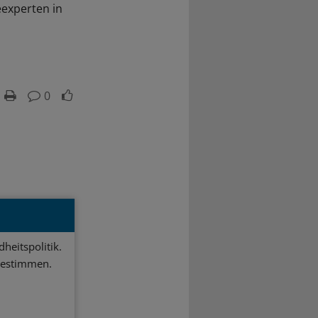
eexperten in
0
heitspolitik.
bestimmen.