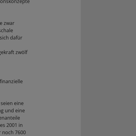
tionskonzepte
e zwar
schale
sich dafür
ekraft zwölf
inanzielle
 seien eine
ng und eine
enanteile
 es 2001 in
r noch 7600