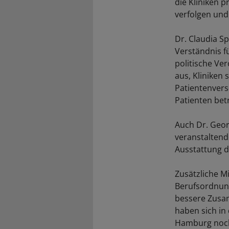
die Kliniken 
verfolgen und
Dr. Claudia S
Verständnis f
politische Ve
aus, Kliniken 
Patientenvers
Patienten bet
Auch Dr. Geor
veranstaltend
Ausstattung d
Zusätzliche Mi
Berufsordnung
bessere Zusam
haben sich in 
Hamburg noch 