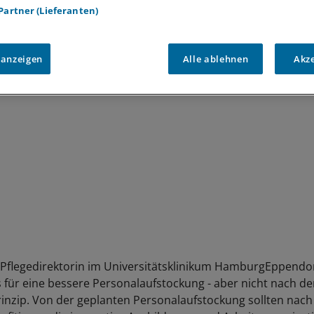
t der Nachsorge. Er sprach sich auch für eine bessere Fö
 Partner (Lieferanten)
us, um im europäischen Wettbewerb um qualifizierte Fach
ig zu werden.
 anzeigen
Alle ablehnen
Akz
, Pflegedirektorin im Universitätsklinikum HamburgEppendorf
s für eine bessere Personalaufstockung - aber nicht nach d
nzip. Von der geplanten Personalaufstockung sollten nach 