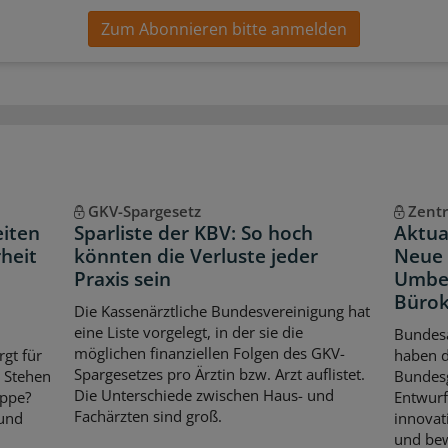
Zum Abonnieren bitte anmelden
GKV-Spargesetz
Zentr
eiten
Sparliste der KBV: So hoch
Aktua
heit
könnten die Verluste jeder
Neue 
Praxis sein
Umbe
Bürok
Die Kassenärztliche Bundesvereinigung hat
eine Liste vorgelegt, in der sie die
Bundes
möglichen finanziellen Folgen des GKV-
rgt für
haben 
Spargesetzes pro Ärztin bzw. Arzt auflistet.
. Stehen
Bundes
Die Unterschiede zwischen Haus- und
ippe?
Entwurf
Fachärzten sind groß.
 und
innovat
und bew