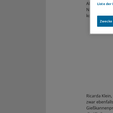
Abstimmung mi
Liste der
Nachwuchses a
konkurrenzfäh
Zwecke
Ricarda Klein
zwar ebenfall
Gießkannenpri