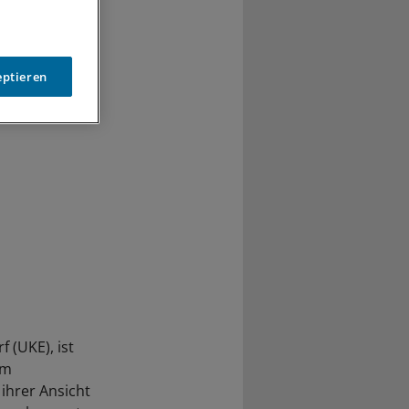
rderung des
kräfte
eptieren
 (UKE), ist
em
ihrer Ansicht