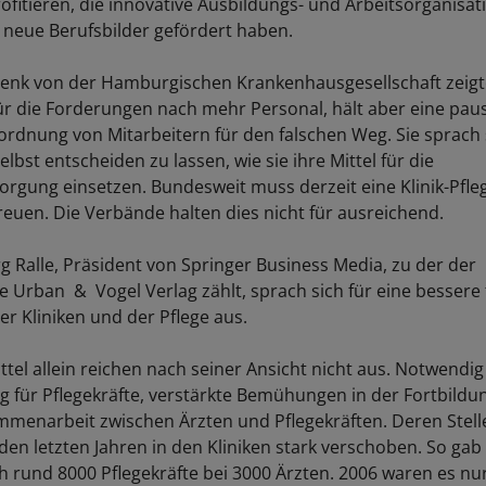
profitieren, die innovative Ausbildungs- und Arbeitsorganisa
 neue Berufsbilder gefördert haben.
penk von der Hamburgischen Krankenhausgesellschaft zeigt
ür die Forderungen nach mehr Personal, hält aber eine pau
rordnung von Mitarbeitern für den falschen Weg. Sie sprach 
selbst entscheiden zu lassen, wie sie ihre Mittel für die
orgung einsetzen. Bundesweit muss derzeit eine Klinik-Pfleg
reuen. Die Verbände halten dies nicht für ausreichend.
g Ralle, Präsident von Springer Business Media, zu der der
e Urban & Vogel Verlag zählt, sprach sich für eine bessere f
er Kliniken und der Pflege aus.
ttel allein reichen nach seiner Ansicht nicht aus. Notwendig
 für Pflegekräfte, verstärkte Bemühungen in der Fortbildu
menarbeit zwischen Ärzten und Pflegekräften. Deren Stell
den letzten Jahren in den Kliniken stark verschoben. So gab
rund 8000 Pflegekräfte bei 3000 Ärzten. 2006 waren es nu