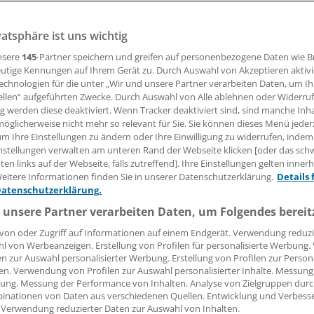
 Die von der Bundesregierung angestrebten 21 000 zusätz
vatsphäre ist uns wichtig
 reichen nach Ansicht von Experten nicht aus. Auf dem
lege-Kongress in Hamburg forderten sie vernünftige
nsere
145
-Partner speichern und greifen auf personenbezogene Daten wie 
gungen, um künftigen Anforderungen gerecht werden zu k
utige Kennungen auf Ihrem Gerät zu. Durch Auswahl von Akzeptieren aktivi
echnologien für die unter „Wir und unsere Partner verarbeiten Daten, um I
ellen“ aufgeführten Zwecke. Durch Auswahl von Alle ablehnen oder Widerruf
ng werden diese deaktiviert. Wenn Tracker deaktiviert sind, sind manche Inh
13.10.2008, 05:00 Uhr
öglicherweise nicht mehr so relevant für Sie. Sie können dieses Menü jeder
um Ihre Einstellungen zu ändern oder Ihre Einwilligung zu widerrufen, indem
nstellungen verwalten am unteren Rand der Webseite klicken [oder das sc
en links auf der Webseite, falls zutreffend]. Ihre Einstellungen gelten inner
eitere Informationen finden Sie in unserer Datenschutzerklärung.
Details 
ichen Stellen können nur ein erster Schritt sein. Wir müsse
Datenschutzerklärung.
 reden", sagte der Vizepräsident des Deutschen Pflegerates
 unsere Partner verarbeiten Daten, um Folgendes bereit
amburg. Nach seinen Angaben werden in den kommenden J
von oder Zugriff auf Informationen auf einem Endgerät. Verwendung reduzi
rttausend Pflegekräfte benötigt. Laut Wagner erhalten Pat
l von Werbeanzeigen. Erstellung von Profilen für personalisierte Werbung
niken heute nicht mehr die Betreuung, die sie benötigen, 
en zur Auswahl personalisierter Werbung. Erstellung von Profilen zur Person
en. Verwendung von Profilen zur Auswahl personalisierter Inhalte. Messung
werden.
ung. Messung der Performance von Inhalten. Analyse von Zielgruppen durch
inationen von Daten aus verschiedenen Quellen. Entwicklung und Verbess
st professionelle Arbeitsbedingungen für die Pflegekräfte,
 Verwendung reduzierter Daten zur Auswahl von Inhalten.