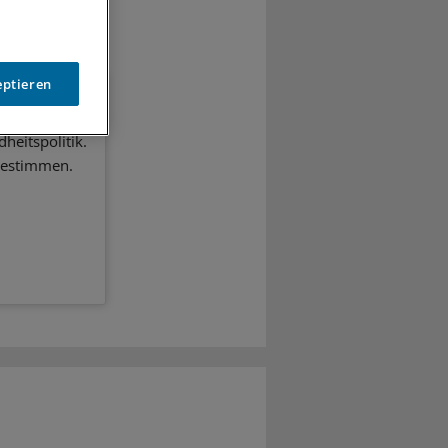
eptieren
heitspolitik.
bestimmen.