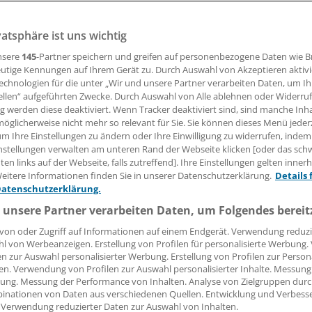
vatsphäre ist uns wichtig
04.09.2008, 05:00 Uhr
nsere
145
-Partner speichern und greifen auf personenbezogene Daten wie 
utige Kennungen auf Ihrem Gerät zu. Durch Auswahl von Akzeptieren aktivi
echnologien für die unter „Wir und unsere Partner verarbeiten Daten, um I
ellen“ aufgeführten Zwecke. Durch Auswahl von Alle ablehnen oder Widerruf
Nach der beschlossenen Anhebung der Ärztehonorare, von d
ng werden diese deaktiviert. Wenn Tracker deaktiviert sind, sind manche Inh
öglicherweise nicht mehr so relevant für Sie. Sie können dieses Menü jeder
Osten profitieren, hat die Bundesarbeitsgemeinschaft der
um Ihre Einstellungen zu ändern oder Ihre Einwilligung zu widerrufen, indem
ände (BHV) jetzt auch für die Heilmittelerbringer in den ne
nstellungen verwalten am unteren Rand der Webseite klicken [oder das sc
 eine Angleichung ihrer Honorare ans Westniveau geforde
en links auf der Webseite, falls zutreffend]. Ihre Einstellungen gelten inner
eitere Informationen finden Sie in unserer Datenschutzerklärung.
Details 
Datenschutzerklärung.
rte die Ost-Kassen hierzu gestern zu Honorarverhandlunge
erbände liegen die Honorare im Heilmittelbereich im Oste
 unsere Partner verarbeiten Daten, um Folgendes bereit
r den Westhonoraren.
von oder Zugriff auf Informationen auf einem Endgerät. Verwendung reduzi
l von Werbeanzeigen. Erstellung von Profilen für personalisierte Werbung
en zur Auswahl personalisierter Werbung. Erstellung von Profilen zur Person
en. Verwendung von Profilen zur Auswahl personalisierter Inhalte. Messung
ung. Messung der Performance von Inhalten. Analyse von Zielgruppen durch
e:
inationen von Daten aus verschiedenen Quellen. Entwicklung und Verbess
 Verwendung reduzierter Daten zur Auswahl von Inhalten.