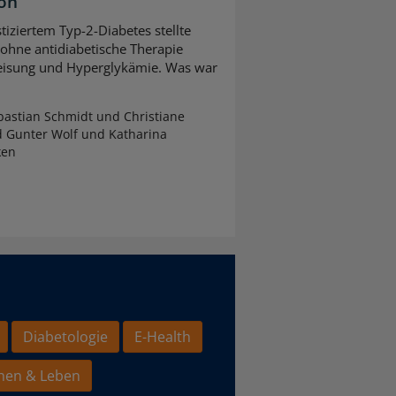
ion
tiziertem Typ-2-Diabetes stellte
 ohne antidiabetische Therapie
leisung und Hyperglykämie. Was war
astian Schmidt und Christiane
d Gunter Wolf und Katharina
ken
Diabetologie
E-Health
hen & Leben