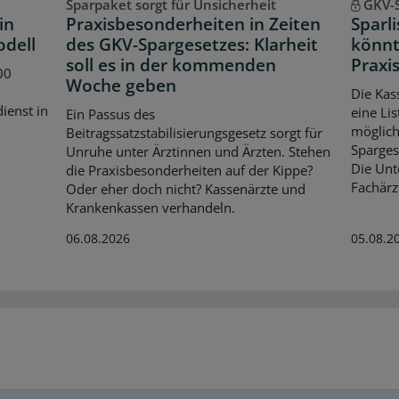
Sparpaket sorgt für Unsicherheit
GKV-
in
Praxisbesonderheiten in Zeiten
Sparl
odell
des GKV-Spargesetzes: Klarheit
könnt
soll es in der kommenden
Praxis
00
Woche geben
Die Kas
dienst in
eine Lis
Ein Passus des
möglich
Beitragssatzstabilisierungsgesetz sorgt für
Spargese
Unruhe unter Ärztinnen und Ärzten. Stehen
Die Unt
die Praxisbesonderheiten auf der Kippe?
Fachärz
Oder eher doch nicht? Kassenärzte und
Krankenkassen verhandeln.
06.08.2026
05.08.2