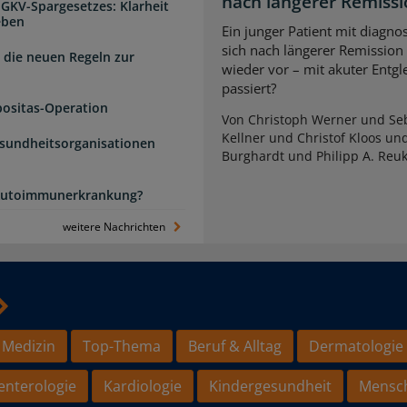
nach längerer Remiss
 GKV-Spargesetzes: Klarheit
eben
Ein junger Patient mit diagnos
sich nach längerer Remission
 die neuen Regeln zur
wieder vor – mit akuter Entg
passiert?
positas-Operation
Von Christoph Werner und Seb
Kellner und Christof Kloos un
esundheitsorganisationen
Burghardt und Philipp A. Reu
e Autoimmunerkrankung?
weitere Nachrichten
 Medizin
Top-Thema
Beruf & Alltag
Dermatologie
enterologie
Kardiologie
Kindergesundheit
Mensc