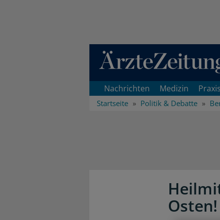
Direkt zum Inhaltsbereich
Nachrichten
Medizin
Praxi
Startseite
Politik & Debatte
Ber
Heilmi
Osten!