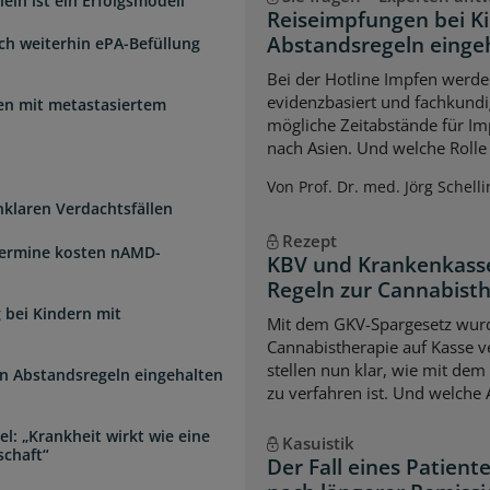
ein ist ein Erfolgsmodell
Reiseimpfungen bei K
Abstandsregeln einge
sch weiterhin ePA-Befüllung
Bei der Hotline Impfen werde
evidenzbasiert und fachkundi
uen mit metastasiertem
mögliche Zeitabstände für Im
nach Asien. Und welche Rolle s
Von Prof. Dr. med. Jörg Schelli
unklaren Verdachtsfällen
Rezept
Termine kosten nAMD-
KBV und Krankenkasse
Regeln zur Cannabist
 bei Kindern mit
Mit dem GKV-Spargesetz wurd
Cannabistherapie auf Kasse v
stellen nun klar, wie mit de
n Abstandsregeln eingehalten
zu verfahren ist. Und welche
l: „Krankheit wirkt wie eine
Kasuistik
schaft“
Der Fall eines Patien