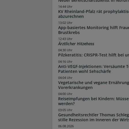
Neuer Bereitschaftsdienst in Nordrh
14:44 Uhr
KV Rheinland-Pfalz rät prophylakti
abzurechnen
13:02 Uhr
App-basiertes Monitoring hilft Fra
Brustkrebs
12:43 Uhr
Ärztlicher Hitzehass
04:30 Uhr
Pilzkeratitis: CRISPR-Test hilft bei 
04:16 Uhr
Anti-VEGF-Injektionen: Versäumte 
Patienten wohl Sehschärfe
04:04 Uhr
Vegetarische und vegane Ernährung
Vorerkrankungen
04:00 Uhr
Reiseimpfungen bei Kindern: Müsse
werden?
03:05 Uhr
Gesundheitsrechtler Thomas Schlege
stille Rezession im Inneren der Wirt
06.08.2026