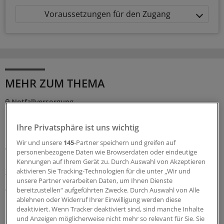
Voraussetzungen für den Zugang
MEHR ZUM THEMA
Notfallversorgung
Neuer Bereitschaftsdienst in Nordrhein ist ein
Erfolgsmodell
Ihre Privatsphäre ist uns wichtig
In nur zwölf Stunden waren die 6.000 Fahrdienste
Wir und unsere
145
-Partner speichern und greifen auf
vergeben: Der neu strukturierte ärztliche
personenbezogene Daten wie Browserdaten oder eindeutige
Bereitschaftsdienst in Nordrhein wird gut angenommen.
Kennungen auf Ihrem Gerät zu. Durch Auswahl von Akzeptieren
Zuständig sind spezielle Kooperationsmediziner.
aktivieren Sie Tracking-Technologien für die unter „Wir und
unsere Partner verarbeiten Daten, um Ihnen Dienste
07.08.2026
bereitzustellen“ aufgeführten Zwecke. Durch Auswahl von Alle
ablehnen oder Widerruf Ihrer Einwilligung werden diese
deaktiviert. Wenn Tracker deaktiviert sind, sind manche Inhalte
und Anzeigen möglicherweise nicht mehr so relevant für Sie. Sie
Sparpaket sorgt für Unsicherheit