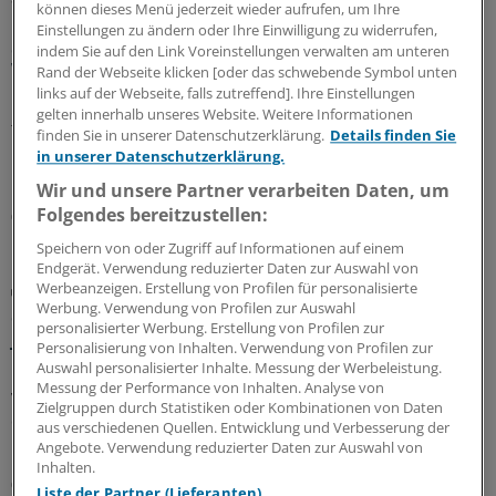
können dieses Menü jederzeit wieder aufrufen, um Ihre
Praxisbesonderheiten in Zeiten des GKV-
Einstellungen zu ändern oder Ihre Einwilligung zu widerrufen,
Spargesetzes: Klarheit soll es in der kommenden
indem Sie auf den Link Voreinstellungen verwalten am unteren
Woche geben
Rand der Webseite klicken [oder das schwebende Symbol unten
links auf der Webseite, falls zutreffend]. Ihre Einstellungen
Ein Passus des Beitragssatzstabilisierungsgesetz sorgt
gelten innerhalb unseres Website. Weitere Informationen
für Unruhe unter Ärztinnen und Ärzten. Stehen die
finden Sie in unserer Datenschutzerklärung.
Details finden Sie
Praxisbesonderheiten auf der Kippe? Oder eher doch
in unserer Datenschutzerklärung.
nicht? Kassenärzte und Krankenkassen verhandeln.
Wir und unsere Partner verarbeiten Daten, um
Folgendes bereitzustellen:
06.08.2026
Speichern von oder Zugriff auf Informationen auf einem
Endgerät. Verwendung reduzierter Daten zur Auswahl von
Werbeanzeigen. Erstellung von Profilen für personalisierte
GKV-Spargesetz
Werbung. Verwendung von Profilen zur Auswahl
Sparliste der KBV: So hoch könnten die Verluste
personalisierter Werbung. Erstellung von Profilen zur
jeder Praxis sein
Personalisierung von Inhalten. Verwendung von Profilen zur
Auswahl personalisierter Inhalte. Messung der Werbeleistung.
Die Kassenärztliche Bundesvereinigung hat eine Liste
Messung der Performance von Inhalten. Analyse von
vorgelegt, in der sie die möglichen finanziellen Folgen
Zielgruppen durch Statistiken oder Kombinationen von Daten
des GKV-Spargesetzes pro Ärztin bzw. Arzt auflistet. Die
aus verschiedenen Quellen. Entwicklung und Verbesserung der
Unterschiede zwischen Haus- und Fachärzten sind groß.
Angebote. Verwendung reduzierter Daten zur Auswahl von
Inhalten.
05.08.2026
Liste der Partner (Lieferanten)