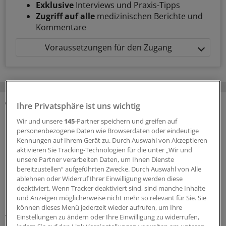
Exklusive
Interviews und Praxis-Tipps
Zugriff auf alle
medizinischen Berichte und
Kommentare
Voraussetzungen für den Zugang
Ihre Privatsphäre ist uns wichtig
MEHR ZUM THEMA
Wir und unsere
145
-Partner speichern und greifen auf
personenbezogene Daten wie Browserdaten oder eindeutige
Interview zum Hitzesommer
Kennungen auf Ihrem Gerät zu. Durch Auswahl von Akzeptieren
Buhlinger-Göpfarth: „Mit Plänen allein retten wir
aktivieren Sie Tracking-Technologien für die unter „Wir und
niemanden vor dem Hitzetod!“
unsere Partner verarbeiten Daten, um Ihnen Dienste
bereitzustellen“ aufgeführten Zwecke. Durch Auswahl von Alle
Der Staat verlasse sich beim Hitzeschutz auf allen
ablehnen oder Widerruf Ihrer Einwilligung werden diese
Ebenen auf Hausarztpraxen und Kliniken, sagt die
deaktiviert. Wenn Tracker deaktiviert sind, sind manche Inhalte
Bundesvorsitzende des Hausärztinnen- und
und Anzeigen möglicherweise nicht mehr so relevant für Sie. Sie
Hausärzteverbands, Nicola Buhlinger-Göpfarth. Eine
können dieses Menü jederzeit wieder aufrufen, um Ihre
Einstellungen zu ändern oder Ihre Einwilligung zu widerrufen,
Vergütung der Aufklärungsarbeit bleibe Fehlanzeige.