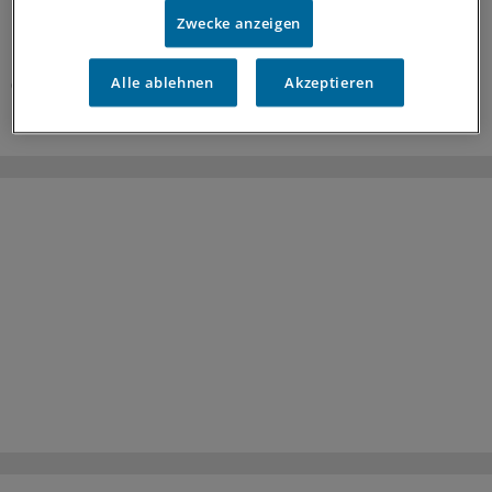
Praxisbesonderheiten auf der Kippe? Oder eher doch
Zwecke anzeigen
nicht? Kassenärzte und Krankenkassen verhandeln.
Alle ablehnen
Akzeptieren
06.08.2026