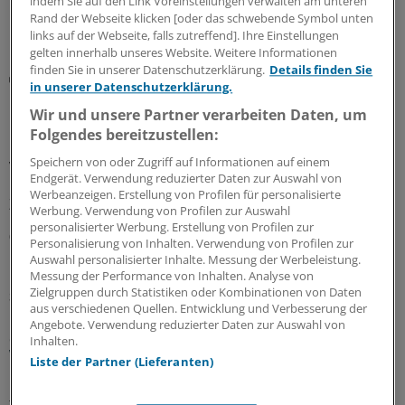
indem Sie auf den Link Voreinstellungen verwalten am unteren
10.08.2026
Rand der Webseite klicken [oder das schwebende Symbol unten
links auf der Webseite, falls zutreffend]. Ihre Einstellungen
gelten innerhalb unseres Website. Weitere Informationen
finden Sie in unserer Datenschutzerklärung.
Details finden Sie
Notfallversorgung
in unserer Datenschutzerklärung.
Neuer Bereitschaftsdienst in Nordrhein ist ein
Wir und unsere Partner verarbeiten Daten, um
Erfolgsmodell
Folgendes bereitzustellen:
In nur zwölf Stunden waren die 6.000 Fahrdienste
Speichern von oder Zugriff auf Informationen auf einem
vergeben: Der neu strukturierte ärztliche
Endgerät. Verwendung reduzierter Daten zur Auswahl von
Bereitschaftsdienst in Nordrhein wird gut angenommen.
Werbeanzeigen. Erstellung von Profilen für personalisierte
Zuständig sind spezielle Kooperationsmediziner.
Werbung. Verwendung von Profilen zur Auswahl
personalisierter Werbung. Erstellung von Profilen zur
07.08.2026
Personalisierung von Inhalten. Verwendung von Profilen zur
Auswahl personalisierter Inhalte. Messung der Werbeleistung.
Messung der Performance von Inhalten. Analyse von
Zielgruppen durch Statistiken oder Kombinationen von Daten
Sparpaket sorgt für Unsicherheit
aus verschiedenen Quellen. Entwicklung und Verbesserung der
Praxisbesonderheiten in Zeiten des GKV-
Angebote. Verwendung reduzierter Daten zur Auswahl von
Spargesetzes: Klarheit soll es in der kommenden
Inhalten.
Woche geben
Liste der Partner (Lieferanten)
Ein Passus des Beitragssatzstabilisierungsgesetz sorgt
für Unruhe unter Ärztinnen und Ärzten. Stehen die