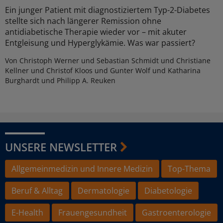
Ein junger Patient mit diagnostiziertem Typ-2-Diabetes
stellte sich nach längerer Remission ohne
antidiabetische Therapie wieder vor – mit akuter
Entgleisung und Hyperglykämie. Was war passiert?
Von Christoph Werner und Sebastian Schmidt und Christiane
Kellner und Christof Kloos und Gunter Wolf und Katharina
Burghardt und Philipp A. Reuken
UNSERE NEWSLETTER
Allgemeinmedizin und Innere Medizin
Top-Thema
Beruf & Alltag
Dermatologie
Diabetologie
E-Health
Frauengesundheit
Gastroenterologie