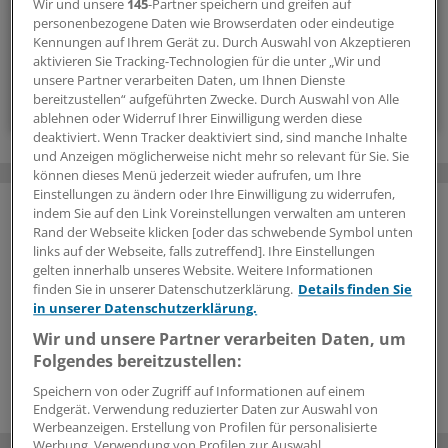
Wir und unsere
145
-Partner speichern und greifen auf
Exklusive
Interviews und Praxis-Tipps
personenbezogene Daten wie Browserdaten oder eindeutige
Zugriff auf alle
medizinischen Berichte und
Kennungen auf Ihrem Gerät zu. Durch Auswahl von Akzeptieren
Kommentare
aktivieren Sie Tracking-Technologien für die unter „Wir und
unsere Partner verarbeiten Daten, um Ihnen Dienste
Voraussetzungen für den Zugang
bereitzustellen“ aufgeführten Zwecke. Durch Auswahl von Alle
ablehnen oder Widerruf Ihrer Einwilligung werden diese
deaktiviert. Wenn Tracker deaktiviert sind, sind manche Inhalte
und Anzeigen möglicherweise nicht mehr so relevant für Sie. Sie
können dieses Menü jederzeit wieder aufrufen, um Ihre
Einstellungen zu ändern oder Ihre Einwilligung zu widerrufen,
indem Sie auf den Link Voreinstellungen verwalten am unteren
Rand der Webseite klicken [oder das schwebende Symbol unten
links auf der Webseite, falls zutreffend]. Ihre Einstellungen
gelten innerhalb unseres Website. Weitere Informationen
finden Sie in unserer Datenschutzerklärung.
Details finden Sie
in unserer Datenschutzerklärung.
Wir und unsere Partner verarbeiten Daten, um
Folgendes bereitzustellen:
Speichern von oder Zugriff auf Informationen auf einem
Endgerät. Verwendung reduzierter Daten zur Auswahl von
Werbeanzeigen. Erstellung von Profilen für personalisierte
Werbung. Verwendung von Profilen zur Auswahl