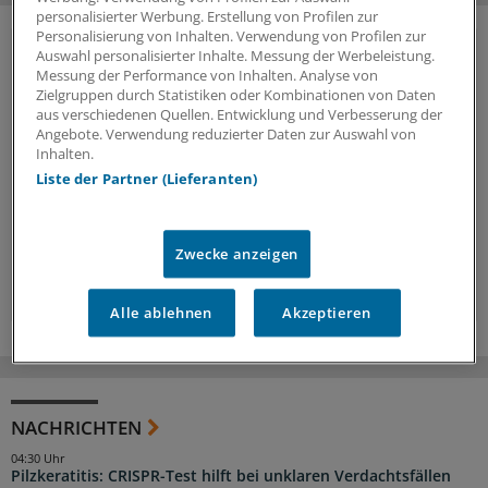
personalisierter Werbung. Erstellung von Profilen zur
Personalisierung von Inhalten. Verwendung von Profilen zur
Auswahl personalisierter Inhalte. Messung der Werbeleistung.
Vorteile des Logins
Messung der Performance von Inhalten. Analyse von
Zielgruppen durch Statistiken oder Kombinationen von Daten
Über unser
kostenloses Login
erhalten Ärzte und
aus verschiedenen Quellen. Entwicklung und Verbesserung der
Ärztinnen sowie andere Mitarbeiter der
Angebote. Verwendung reduzierter Daten zur Auswahl von
Inhalten.
Gesundheitsbranche Zugriff auf mehr
Hintergründe, Interviews und Praxis-Tipps.
Liste der Partner (Lieferanten)
Jetzt anmelden »
Zwecke anzeigen
Kostenlos registrieren »
Alle ablehnen
Akzeptieren
NACHRICHTEN
04:30 Uhr
Pilzkeratitis: CRISPR-Test hilft bei unklaren Verdachtsfällen