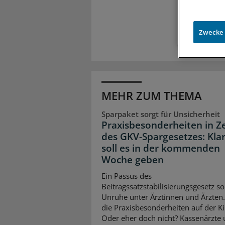
Zugr
Zwecke
MEHR ZUM THEMA
Sparpaket sorgt für Unsicherheit
Praxisbesonderheiten in Z
des GKV-Spargesetzes: Klar
soll es in der kommenden
Woche geben
Ein Passus des
Beitragssatzstabilisierungsgesetz so
Unruhe unter Ärztinnen und Ärzten
die Praxisbesonderheiten auf der K
Oder eher doch nicht? Kassenärzte