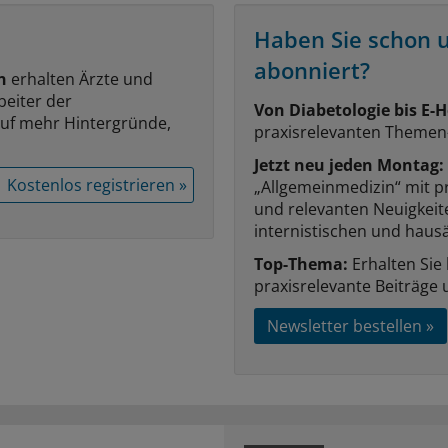
Haben Sie schon 
abonniert?
n
erhalten Ärzte und
beiter der
Von Diabetologie bis E-H
auf mehr Hintergründe,
praxisrelevanten Themen
Jetzt neu jeden Montag:
Kostenlos registrieren »
„Allgemeinmedizin“ mit p
und relevanten Neuigkei
internistischen und hausä
Top-Thema:
Erhalten Sie
praxisrelevante Beiträge 
Newsletter bestellen »