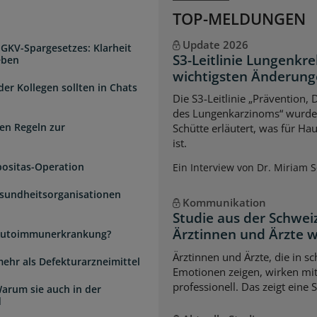
TOP-MELDUNGEN
Update 2026
 GKV-Spargesetzes: Klarheit
S3-Leitlinie Lungenkre
eben
wichtigsten Änderun
der Kollegen sollten in Chats
Die S3-Leitlinie „Prävention,
des Lungenkarzinoms“ wurde a
en Regeln zur
Schütte erläutert, was für Ha
ist.
positas-Operation
Ein Interview von Dr. Miriam 
esundheitsorganisationen
Kommunikation
Studie aus der Schwei
Ärztinnen und Ärzte 
e Autoimmunerkrankung?
Ärztinnen und Ärzte, die in s
mehr als Defekturarzneimittel
Emotionen zeigen, wirken mi
professionell. Das zeigt eine 
arum sie auch in der
d