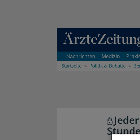
Direkt zum Inhaltsbereich
Nachrichten
Medizin
Praxi
Startseite
Politik & Debatte
Ber
Jeder
Stund