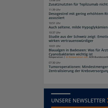
13:06 Uhr
Zusatznutzten für Teplizumab nicht 
11:39 Uhr
Desogestrel mit gering erhöhtem R
assoziiert
10:51 Uhr
Auch seltene, milde Hypoglykämien
10:37 Uhr
Studie aus der Schweiz zeigt: Emot
wirken vertrauenswürdiger
10:01 Uhr
Blaualgen in Badeseen: Was für Är
Cyanobakterien wichtig ist
Kooperation
|
In Kooperation mit:
AOK-Bundesver
07:30 Uhr
Tumoroperationen: Mindestmengen
Zentralisierung der Krebsversorgun
UNSERE NEWSLETTER