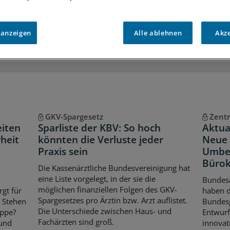
iff auf alle
medizinischen Berichte und Kommentare
Voraussetzungen für den Zugang
 anzeigen
Alle ablehnen
Akz
GKV-Spargesetz
Zentr
eiten
Sparliste der KBV: So hoch
Aktua
heit
könnten die Verluste jeder
Neue 
Praxis sein
Umbe
Bürok
Die Kassenärztliche Bundesvereinigung hat
eine Liste vorgelegt, in der sie die
Bundes
möglichen finanziellen Folgen des GKV-
rgt für
haben 
Spargesetzes pro Ärztin bzw. Arzt auflistet.
. Stehen
Bundes
Die Unterschiede zwischen Haus- und
ippe?
Entwurf
Fachärzten sind groß.
 und
innovat