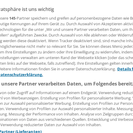
vatsphäre ist uns wichtig
). Hausärzte in Deutschland können von Tarifarbeitszeite
rozent von ihnen arbeiten regelmäßig mehr als 50 Stunde
nsere
145
-Partner speichern und greifen auf personenbezogene Daten wie 
r vierte Hausarzt (27 Prozent) sogar über 60 Stunden. Das h
utige Kennungen auf Ihrem Gerät zu. Durch Auswahl von Akzeptieren aktivi
ung des Marktforschungsunternehmens GfK HealthCare er
echnologien für die unter „Wir und unsere Partner verarbeiten Daten, um I
ellen“ aufgeführten Zwecke. Durch Auswahl von Alle ablehnen oder Widerruf
ng werden diese deaktiviert. Wenn Tracker deaktiviert sind, sind manche Inh
öglicherweise nicht mehr so relevant für Sie. Sie können dieses Menü jeder
 Leserin, lieber Leser,
um Ihre Einstellungen zu ändern oder Ihre Einwilligung zu widerrufen, indem
nstellungen verwalten am unteren Rand der Webseite klicken [oder das sc
tändigen Beitrag können Sie lesen, sobald Sie sich eingelogg
en links auf der Webseite, falls zutreffend]. Ihre Einstellungen gelten inner
eitere Informationen finden Sie in unserer Datenschutzerklärung.
Details 
Jetzt anmelden »
Kostenlos registriere
Datenschutzerklärung.
 unsere Partner verarbeiten Daten, um Folgendes bereit
 vergessen?
es Problem beim Login?
von oder Zugriff auf Informationen auf einem Endgerät. Verwendung reduzi
l von Werbeanzeigen. Erstellung von Profilen für personalisierte Werbung
en zur Auswahl personalisierter Werbung. Erstellung von Profilen zur Person
dung ist mit wenigen Klicks erledigt und kostenlos.
en. Verwendung von Profilen zur Auswahl personalisierter Inhalte. Messung
teile des kostenlosen Login:
ung. Messung der Performance von Inhalten. Analyse von Zielgruppen durch
inationen von Daten aus verschiedenen Quellen. Entwicklung und Verbess
r
Analysen, Hintergründe und Infografiken
 Verwendung reduzierter Daten zur Auswahl von Inhalten.
usive
Interviews und Praxis-Tipps
 Partner (Lieferanten)