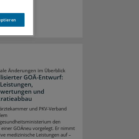
eptieren
ale Änderungen im Überblick
lisierter GOÄ-Entwurf:
Leistungen,
wertungen und
ratieabbau
ärztekammer und PKV-Verband
dem
gesundheitsministerium den
 einer GOÄneu vorgelegt. Er nimmt
ive medizinische Leistungen auf –