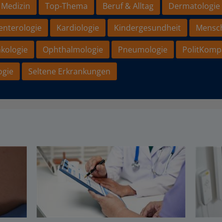
 Medizin
Top-Thema
Beruf & Alltag
Dermatologie
enterologie
Kardiologie
Kindergesundheit
Mensc
kologie
Ophthalmologie
Pneumologie
PolitKomp
ogie
Seltene Erkrankungen