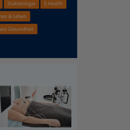
Diabetologie
E-Health
hen & Leben
ass Gesundheit