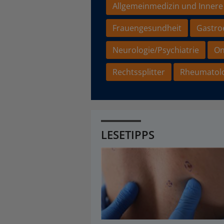
Allgemeinmedizin und Innere
Frauengesundheit
Gastro
Neurologie/Psychiatrie
On
Rechtssplitter
Rheumatol
LESETIPPS