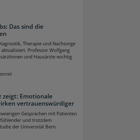
bs: Das sind die
gen
 Diagnostik, Therapie und Nachsorge
ktualisiert. Professor Wolfgang
usärztinnen und Hausärzte wichtig
Sonnet
z zeigt: Emotionale
wirken vertrauenswürdiger
chwierigen Gesprächen mit Patienten
tfühlender und trotzdem
Studie der Universität Bern.