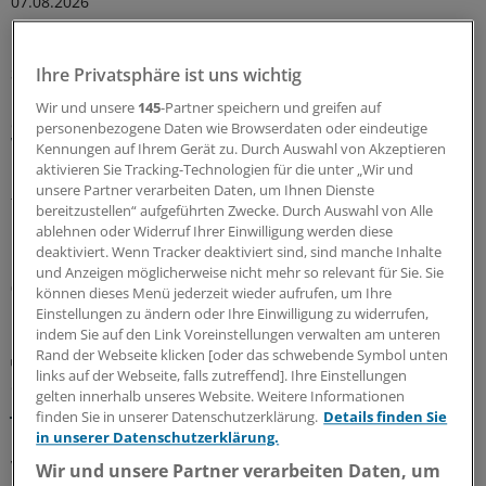
07.08.2026
Sparpaket sorgt für Unsicherheit
Ihre Privatsphäre ist uns wichtig
Praxisbesonderheiten in Zeiten des GKV-
Wir und unsere
145
-Partner speichern und greifen auf
Spargesetzes: Klarheit soll es in der kommenden
personenbezogene Daten wie Browserdaten oder eindeutige
Woche geben
Kennungen auf Ihrem Gerät zu. Durch Auswahl von Akzeptieren
aktivieren Sie Tracking-Technologien für die unter „Wir und
Ein Passus des Beitragssatzstabilisierungsgesetz sorgt
unsere Partner verarbeiten Daten, um Ihnen Dienste
für Unruhe unter Ärztinnen und Ärzten. Stehen die
bereitzustellen“ aufgeführten Zwecke. Durch Auswahl von Alle
Praxisbesonderheiten auf der Kippe? Oder eher doch
ablehnen oder Widerruf Ihrer Einwilligung werden diese
nicht? Kassenärzte und Krankenkassen verhandeln.
deaktiviert. Wenn Tracker deaktiviert sind, sind manche Inhalte
und Anzeigen möglicherweise nicht mehr so relevant für Sie. Sie
06.08.2026
können dieses Menü jederzeit wieder aufrufen, um Ihre
Einstellungen zu ändern oder Ihre Einwilligung zu widerrufen,
indem Sie auf den Link Voreinstellungen verwalten am unteren
Rand der Webseite klicken [oder das schwebende Symbol unten
GKV-Spargesetz
links auf der Webseite, falls zutreffend]. Ihre Einstellungen
Sparliste der KBV: So hoch könnten die Verluste
gelten innerhalb unseres Website. Weitere Informationen
jeder Praxis sein
finden Sie in unserer Datenschutzerklärung.
Details finden Sie
in unserer Datenschutzerklärung.
Die Kassenärztliche Bundesvereinigung hat eine Liste
vorgelegt, in der sie die möglichen finanziellen Folgen
Wir und unsere Partner verarbeiten Daten, um