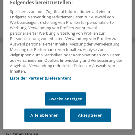
des GKV-Spargesetzes pro Ärztin bzw. Arzt auflistet. Die
Folgendes bereitzustellen:
Unterschiede zwischen Haus- und Fachärzten sind groß.
Speichern von oder Zugriff auf Informationen auf einem
Endgerät. Verwendung reduzierter Daten zur Auswahl von
05.08.2026
Werbeanzeigen. Erstellung von Profilen für personalisierte
Werbung. Verwendung von Profilen zur Auswahl
personalisierter Werbung. Erstellung von Profilen zur
Personalisierung von Inhalten. Verwendung von Profilen zur
Auswahl personalisierter Inhalte. Messung der Werbeleistung.
Messung der Performance von Inhalten. Analyse von
Zielgruppen durch Statistiken oder Kombinationen von Daten
DAS KÖNNTE SIE AUCH INTERESSIEREN
aus verschiedenen Quellen. Entwicklung und Verbesserung der
Angebote. Verwendung reduzierter Daten zur Auswahl von
Inhalten.
Liste der Partner (Lieferanten)
Zwecke anzeigen
Alle ablehnen
Akzeptieren
J&J Open House