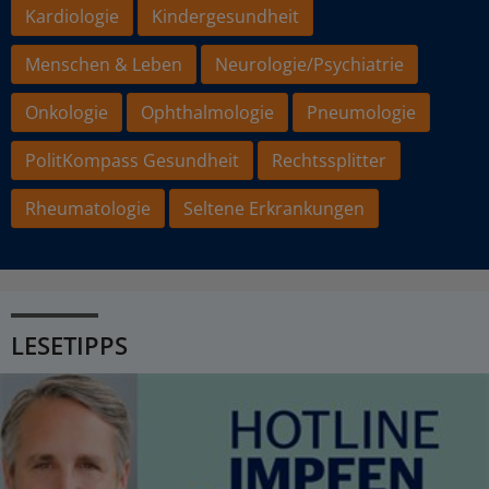
Kardiologie
Kindergesundheit
Menschen & Leben
Neurologie/Psychiatrie
Onkologie
Ophthalmologie
Pneumologie
PolitKompass Gesundheit
Rechtssplitter
Rheumatologie
Seltene Erkrankungen
LESETIPPS